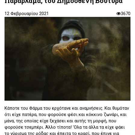
Παραρλάμα, του Δημοσθένη Βουτυρά
12 Φεβρουαρίου 2021
3670
Κάποτε του Φάρμα του ερχότανε και αναμνήσεις. Και θυμόταν
ότι είχε πατέρα, που φορούσε φέσι και κόκκινο ζωνάρι, και
μάνα, της οποίας είχε ξεχάσει και αυτής τη μορφή, που
φορούσε τσεμπέρι. Άλλο τίποτα! 'Ολα τα άλλα τα είχε φάει
το γύρισμα της ρόδας και έπειτα το κρασί, που έπινε για