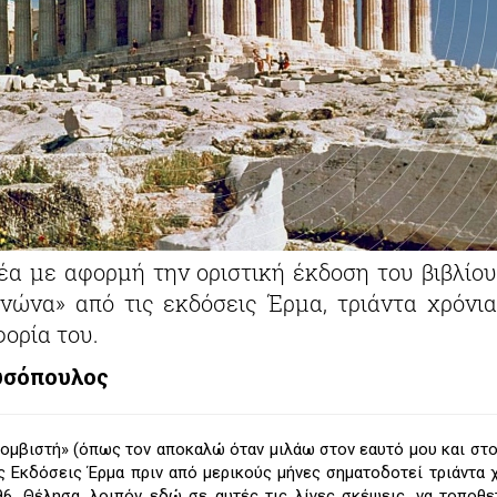
α με αφορμή την οριστική έκδοση του βιβλίου
νώνα» από τις εκδόσεις Έρμα, τριάντα χρόνια
ορία του.
υσόπουλος
βομβιστή» (όπως τον αποκαλώ όταν μιλάω στον εαυτό μου και στ
τις Εκδόσεις Έρμα πριν από μερικούς μήνες σηματοδοτεί τριάντα 
6. Θέλησα, λοιπόν εδώ σε αυτές τις λίγες σκέψεις, να τοπο