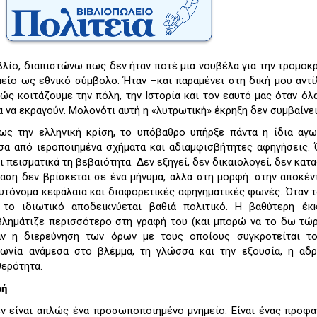
λίο, διαπιστώνω πως δεν ήταν ποτέ μια νουβέλα για την τρομοκρ
ημείο ως εθνικό σύμβολο. Ήταν –και παραμένει στη δική μου αντ
πώς κοιτάζουμε την πόλη, την Ιστορία και τον εαυτό μας όταν όλ
μα να εκραγούν. Μολονότι αυτή η «λυτρωτική» έκρηξη δεν συμβαίνει
ς την ελληνική κρίση, το υπόβαθρο υπήρξε πάντα η ίδια αγω
έσα από ιεροποιημένα σχήματα και αδιαμφισβήτητες αφηγήσεις.
ι πεισματικά τη βεβαιότητα. Δεν εξηγεί, δεν δικαιολογεί, δεν κατ
ταση δεν βρίσκεται σε ένα μήνυμα, αλλά στη μορφή: στην αποκέ
υτόνομα κεφάλαια και διαφορετικές αφηγηματικές φωνές. Όταν 
 το ιδιωτικό αποδεικνύεται βαθιά πολιτικό. Η βαθύτερη έκ
βλημάτιζε περισσότερο στη γραφή του (και μπορώ να το δω τώ
αν η διερεύνηση των όρων με τους οποίους συγκροτείται το
ωνία ανάμεσα στο βλέμμα, τη γλώσσα και την εξουσία, η αδρ
θερότητα.
φή
εν είναι απλώς ένα προσωποποιημένο μνημείο. Είναι ένας προφ