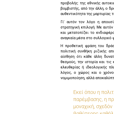
προβολής: της εθνικής αυτοει
βομβιστής, από την άλλη, ο δ
αυθεντικότητα της μαρτυρίας τ
Γι’ αυτόν τον λόγο η απουσ
στρατηγική επιλογή. Με αυτόν
και μετατοπίζει το ενδιαφέρ
αναγκαία μέσα στο συλλογικό 
Η προθετική φράση του δράσ
πολιτική συνθήκη ριζικής α
αίσθηση ότι κάθε άλλη δυνα
θεσμούς, την ιστορία και τι
ελευθερίας ή ιδεολογικής πλ
λόγος, ο χώρος και ο χρόνο
νομιμοποίηση, αλλά αποκαλύπτε
Εκεί όπου η πολι
παρέμβασης, η πρ
μοναχική, σχεδόν
βαθύτερης καθήλ