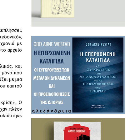
εκπλήσσει,
κεδονικό»,
 χρονιά με
στο αρχείο
λικός, και
ο μόνο που
ζει με μια
του εαυτού
κρίση». Ο
ίχαν πλέον
χολιάστηκε