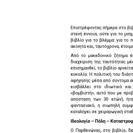
Επιστρέφοντας σήμερα στο βιβ
στενή έννοια, ούτε για το μν
βιβλίο για το βλέμμα: για το 
ακίνητα και, ταυτόχρονα, έτοι
Από το μακεδονικό ζήτημα έω
διαχείριση της ταυτότητας μ
επισημανθεί, το βιβλίο αρνείτα
ευκολία. Η πολιτική του διάσ
αφήγησης μέσα από σύντομα α
εισβάλλει στο ιδιωτικό και
«βομβιστή», αυτό που με προ
απόσταση των 30 ετών), ήτ
φαντασιακό, η σιωπηλή συμφ
καταλήγει σε χειραγωγική στα
Ιδεολογία – Πόλη – Καταστρο
Ο Παρθενώνας, στο βιβλίο, δ