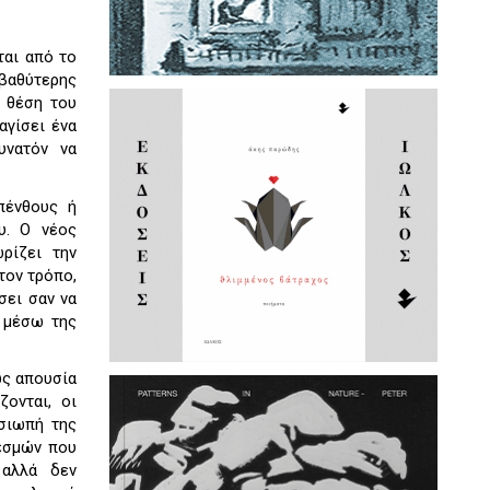
ται από το
βαθύτερης
η θέση του
αγίσει ένα
υνατόν να
πένθους ή
υ. Ο νέος
ρίζει την
τον τρόπο,
σει σαν να
ά μέσω της
ώς απουσία
ονται, οι
 σιωπή της
θεσμών που
 αλλά δεν