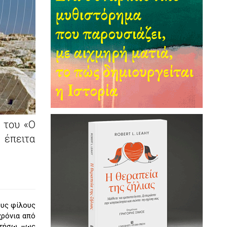
 του «Ο
 έπειτα
ους φίλους
χρόνια από
θετήσω –ως