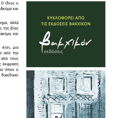
 Ο ίδιος ο
 Ακόμα και
ημα, αλλά
ς της βίας
 ακόμη και
έτσι, μια
α από την
 από τους
ως έκφραση
σμο όπου ο
διεκδικεί