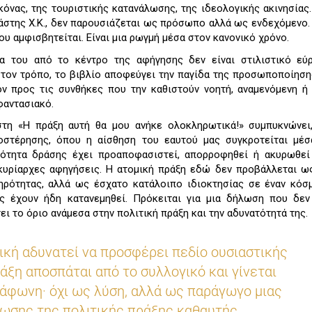
κόνας, της τουριστικής κατανάλωσης, της ιδεολογικής ακινησίας.
ράστης Χ.Κ., δεν παρουσιάζεται ως πρόσωπο αλλά ως ενδεχόμενο.
ου αμφισβητείται. Είναι μια ρωγμή μέσα στον κανονικό χρόνο.
ία του από το κέντρο της αφήγησης δεν είναι στιλιστικό εύρ
 τον τρόπο, το βιβλίο αποφεύγει την παγίδα της προσωποποίηση
ον προς τις συνθήκες που την καθιστούν νοητή, αναμενόμενη ή
φαντασιακό.
τη «Η πράξη αυτή θα μου ανήκε ολοκληρωτικά!» συμπυκνώνει, 
ποστέρησης, όπου η αίσθηση του εαυτού μας συγκροτείται μέσ
τότητα δράσης έχει προαποφασιστεί, απορροφηθεί ή ακυρωθεί
ς κυρίαρχες αφηγήσεις. Η ατομική πράξη εδώ δεν προβάλλεται 
ηρότητας, αλλά ως έσχατο κατάλοιπο ιδιοκτησίας σε έναν κό
ς έχουν ήδη κατανεμηθεί. Πρόκειται για μια δήλωση που δεν 
ι το όριο ανάμεσα στην πολιτική πράξη και την αδυνατότητά της.
τική αδυνατεί να προσφέρει πεδίο ουσιαστικής
άξη αποσπάται από το συλλογικό και γίνεται
 άφωνη· όχι ως λύση, αλλά ως παράγωγο μιας
ωσης της πολιτικής πράξης καθαυτής.