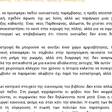
εί να προσφέρει πεδίο ουσιαστικής παρέμβασης, η πράξη αποσπά
αχική, σχεδόν άφωνη· όχι ως λύση, αλλά ως παράγωγο μιας 
ξης καθαυτής. Ένας νέος Παρθενώνας, άλλωστε, θα χτιστεί στ
αποκαταστήσει το κενό στην κορυφή της πόλης, αλλά για να σφρ
ιτουργεί ως επιβεβαίωση ότι τίποτα ουσιώδες δεν είναι δ
ταστροφή θα μπορούσε να ανοίξει έναν χώρο αμφισβήτησης, 
σκευή επαναφέρει το σύμβολο στην προηγούμενη ακινησία το
στη μνήμη της ρωγμής, αλλά στη διαγραφή της· δεν αναγνω
λά την αντικαθιστά με μια εικόνα αδιάλειπτης αντοχής. Με αυτόν 
κή χειρονομία ελέγχου του χρόνου: η Ιστορία καλείται να συνεχί
ύμβολο να παραμείνει αλώβητο όχι παρά την καταστροφή, αλλ
εί κεντρικό στοιχείο της οικονομίας του βιβλίου. Δεν είναι απλ
ργό πεδίο. Στη ρωγμή εγγράφονται οι φόβοι που δεν εκφράζ
ύνται, οι συμφωνίες που δεν δηλώνονται ποτέ ρητά. Είναι η
υργεί κανονικά, ακόμη και όταν κάτι την απειλεί. Η σιωπή των 
από τη σύγκρουση. Η σιωπή των πολιτών που παρατηρούν,