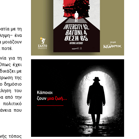
ατία με τη
ίληψη– ένα
α μοιάζουν
 ποτέ.
νία για τη
 Όπως έχει
αδικάζει με
ντρωση της
το δημόσιο
κληση του
ρα από την
 πολιτικό
άνεια που
ανής τόπος