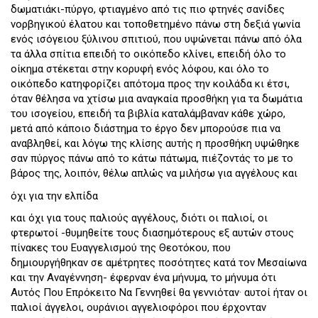
δωματιάκι-πύργο, φτιαγμένο από τις πιο φτηνές σανίδες
νορβηγικού έλατου και τοποθετημένο πάνω στη δεξιά γωνία
ενός ισόγειου ξύλινου σπιτιού, που υψώνεται πάνω από όλα
τα άλλα σπίτια επειδή το οικόπεδο κλίνει, επειδή όλο το
οίκημα στέκεται στην κορυφή ενός λόφου, και όλο το
οικόπεδο κατηφορίζει απότομα προς την κοιλάδα κι έτσι,
όταν θέλησα να χτίσω μια αναγκαία προσθήκη για τα δωμάτια
του ισογείου, επειδή τα βιβλία καταλάμβαναν κάθε χώρο,
μετά από κάποιο διάστημα το έργο δεν μπορούσε πια να
αναβληθεί, και λόγω της κλίσης αυτής η προσθήκη υψώθηκε
σαν πύργος πάνω από το κάτω πάτωμα, πιέζοντάς το με το
βάρος της, λοιπόν, θέλω απλώς να μιλήσω για αγγέλους και
όχι για την ελπίδα
και όχι για τους παλιούς αγγέλους, διότι οι παλιοί, οι
φτερωτοί -θυμηθείτε τους διασημότερους εξ αυτών στους
πίνακες του Ευαγγελισμού της Θεοτόκου, που
δημιουργήθηκαν σε αμέτρητες ποσότητες κατά τον Μεσαίωνα
και την Αναγέννηση- έφερναν ένα μήνυμα, το μήνυμα ότι
Αυτός Που Επρόκειτο Να Γεννηθεί θα γεννιόταν· αυτοί ήταν οι
παλιοί άγγελοι, ουράνιοι αγγελιοφόροι που έρχονταν