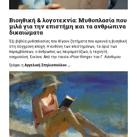
Βιοηθική & λογοτεχνία: Μυθοπλασία που
μιλά για την επιστήμη και τα ανθρώπινα
δικαιώματα
Έξι βιβλία μυθοπλασίας που θίγουν ζητήματα που ερευνά η βιοηθική
στη σύγχρονη εποχή. Η ευθύνη των επιστημόνων, τα όρια των
παρεμβάσεων, ο άνθρωπος ως πειραματόζωο, η τεχνητή
νοημοσύνη. Εικόνα: Από την ταινία «Poor things» του Γ. Λάνθιμου.
Γράφει η
Αγγελική Σπηλιοπούλου ...