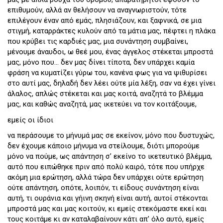
επιθυμούν, αλλά αν θελήσουν να αναγνωριστούν, τότε
επιλέγουν έναν από εμάς, πλησιάζουν, και ξαφνικά, σε μια
στιγμή, καταρράκτες κυλούν από τα μάτια μας, πέφτει η πλάκα
που κρύβει τις καρδιές μας, μια συνάντηση συμβαίνει,
μένουμε άναυδοι, ω θεέ μου, ένας άγγελος στέκεται μπροστά
μας, μόνο που… δεν μας δίνει τίποτα, δεν υπάρχει καμία
φράση να κυματίζει γύρω του, κανένα φως για να ψιθυρίσει
στο αυτί μας, δηλαδή δεν λέει ούτε μία λέξη, σαν να έχει γίνει
άλαλος, απλώς στέκεται και μας κοιτά, αναζητά το βλέμμα
μας, και καθώς αναζητά, μας ικετεύει να τον κοιτάξουμε,
εμείς οι ίδιοι
να περάσουμε το μήνυμά μας σε εκείνον, μόνο που δυστυχώς,
δεν έχουμε κάποιο μήνυμα να στείλουμε, διότι μπορούμε
μόνο να πούμε, ως απάντηση σ’ εκείνο το ικετευτικό βλέμμα,
αυτό που ειπώθηκε πριν από πολύ καιρό, τότε που υπήρχε
ακόμη μια ερώτηση, αλλά τώρα δεν υπάρχει ούτε ερώτηση
ούτε απάντηση, οπότε, λοιπόν, τι είδους συνάντηση είναι
αυτή, τι ουράνια και γήινη σκηνή είναι αυτή, αυτοί στέκονται
μπροστά μας και μας κοιτούν, κι εμείς στεκόμαστε εκεί και
τους κοιτάμε κι αν καταλαβαίνουν κάτι απ’ όλο αυτό, εμείς