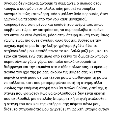
σίγουρα δεν καταλαβαίνουμε τι συμβαίνει, ο άλαλος στον
κουφό, ο κουφός στον άλαλο, πώς μπορεί να υπάρξει
συνομιλία, πώς κατανόηση, πόσο μάλλον θεία παρουσία, όταν
ξαφνικά θα περάσει από τον νου κάθε μοναχικού,
κουρασμένου, λυπημένου και ευαίσθητου ανθρώπου, όπως
συμβαίνει τώρα -αν επιτρέπεται, να συμπεριλάβω κι εμένα-
ότι αυτοί οι νέοι άγγελοι, μέσα στην άπειρη σιωπή τους, ίσως
να μην είναι πια ούτε άγγελοι, αλλά θυσίες, θυσίες με την
αρχική, ιερή σημασία της λέξης, γρήγορα βγάζω έξω το
στηθοσκόπιό μου, επειδή πάντα το κουβαλώ μαζί μου, και το
έχω και τώρα, ενώ σας μιλώ από εκείνο το δωματιάκι-πύργο,
περπατώντας γύρω γύρω, και πολύ απαλά ακουμπώ το
διάφραγμα και την καμπάνα στο στήθος όλων σας, κι αμέσως
ακούω τον ήχο της μοίρας, ακούω τις μοίρες σας, κι έτσι
περνώ κι εγώ μέσα σε μια τέτοια μοίρα, αισθάνομαι τη μοίρα
να πάλλεται, κάτι που μεταμορφώνει αυτή τη στιγμή, αλλά
κυρίως την επόμενη στιγμή που θα ακολουθούσε, γιατί όχι, η
στιγμή που φαινόταν πως θα ακολουθούσε δεν είναι εκείνη
που ακολουθεί, μια εντελώς διαφορετική στιγμή ακολουθεί,
η στιγμή του σοκ και της κατάρρευσης πέφτει πάνω μου,
διότι το στηθοσκόπιό μου ανιχνεύει τη φρικτή ιστορία αυτών