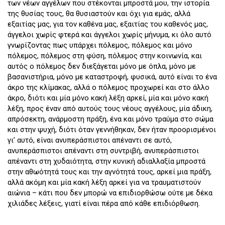
των νέων αγγέλων που στέκονται μπροστά μου, την ιστορία
της θυσίας τους, θα θυσιαστούν και όχι για εμάς, αλλά
εξαιτίας μας, για τον καθένα μας, εξαιτίας του καθενός μας,
άγγελοι χωρίς φτερά και άγγελοι χωρίς μήνυμα, κι όλο αυτό
γνωρίζοντας πως υπάρχει πόλεμος, πόλεμος και μόνο
πόλεμος, πόλεμος στη φύση, πόλεμος στην κοινωνία, και
αυτός ο πόλεμος δεν διεξάγεται μόνο με όπλα, μόνο με
βασανιστήρια, μόνο με καταστροφή, φυσικά, αυτό είναι το ένα
άκρο της κλίμακας, αλλά ο πόλεμος προχωρεί και στο άλλο
άκρο, διότι και μία μόνο κακή λέξη αρκεί, μία και μόνο κακή
λέξη, προς έναν από αυτούς τους νέους αγγέλους, μία άδικη,
απρόσεκτη, ανάρμοστη πράξη, ένα και μόνο τραύμα στο σώμα
και στην ψυχή, διότι όταν γεννήθηκαν, δεν ήταν προορισμένοι
γι’ αυτό, είναι ανυπεράσπιστοι απέναντι σε αυτό,
ανυπεράσπιστοι απέναντι στη συντριβή, ανυπεράσπιστοι
απέναντι στη χυδαιότητα, στην κυνική αδιαλλαξία μπροστά
στην αθωότητά τους και την αγνότητά τους, αρκεί μια πράξη,
αλλά ακόμη και μία κακή λέξη αρκεί για να τραυματιστούν
αιώνια – κάτι που δεν μπορώ να επιδιορθώσω ούτε με δέκα
χιλιάδες λέξεις, γιατί είναι πέρα από κάθε επιδιόρθωση.