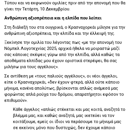
Τύπου και να εκφωνούν ομιλίες πριν από την απονομή που θα
γίνει την Τετάρτη, 10 Δεκεμβρίου.
Ανθρώπινη αξιοπρέπεια και η ελπίδα που λείπει
Στη διάλεξή του στα ουγγρικά, ο Κρασναχορκάι μίλησε για την
ανθρώπινη αξιοπρέπεια, την ελπίδα και την έλλειψή της.
Ξεκίνησε την ομιλία του λέγοντας πως «με την απονομή του
Νόμπελ Λογοτεχνίας 2025, αρχικά ήθελα να μοιραστώ μαζί
σας κάποιες σκέψεις γύρω από την ελπίδα, αλλά καθώς τα
αποθέματα ελπίδας μου έχουν οριστικά στερέψει, θα σας
μιλήσω για τους αγγέλους».
Σε αντίθεση με «τους παλιούς αγγέλους», οι νέοι άγγελοι,
είπε ο Κρασναχορκάι, «δεν έχουν φτερά, αλλά ούτε κάποιο
μήνυμα, κανένα απολύτως, βρίσκονται απλώς ανάμεσά μας
φορώντας απλά ρούχα του δρόμου, απαρατήρητοι εφόσον το
επιθυμούν».
Κάθε άγγελος «απλώς στέκεται και μας κοιτά, αναζητά το
βλέμμα μας, και καθώς αναζητά, μας ικετεύει να τον
κοιτάξουμε, εμείς οι ίδιοι να περάσουμε το μήνυμά μας
σε εκείνον, μόνο που δυστυχώς, δεν έχουμε κάποιο