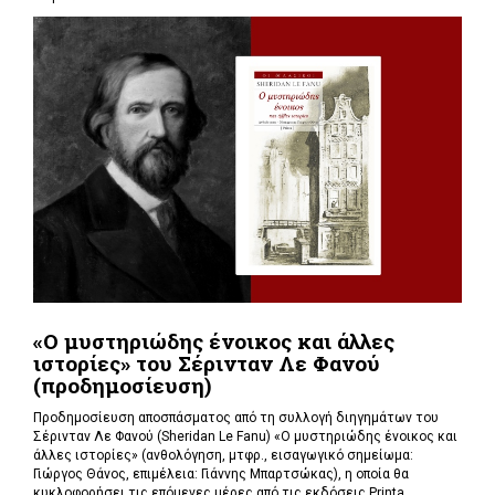
«Ο μυστηριώδης ένοικος και άλλες
ιστορίες» του Σέρινταν Λε Φανού
(προδημοσίευση)
Προδημοσίευση αποσπάσματος από τη συλλογή διηγημάτων του
Σέρινταν Λε Φανού (Sheridan Le Fanu) «Ο μυστηριώδης ένοικος και
άλλες ιστορίες» (ανθολόγηση, μτφρ., εισαγωγικό σημείωμα:
Γιώργος Θάνος, επιμέλεια: Γιάννης Μπαρτσώκας), η οποία θα
κυκλοφορήσει τις επόμενες μέρες από τις εκδόσεις Printa.