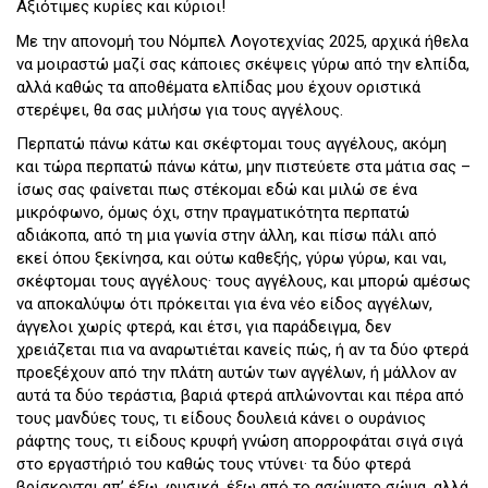
Αξιότιμες κυρίες και κύριοι!
Με την απονομή του Νόμπελ Λογοτεχνίας 2025, αρχικά ήθελα
να μοιραστώ μαζί σας κάποιες σκέψεις γύρω από την ελπίδα,
αλλά καθώς τα αποθέματα ελπίδας μου έχουν οριστικά
στερέψει, θα σας μιλήσω για τους αγγέλους.
Περπατώ πάνω κάτω και σκέφτομαι τους αγγέλους, ακόμη
και τώρα περπατώ πάνω κάτω, μην πιστεύετε στα μάτια σας –
ίσως σας φαίνεται πως στέκομαι εδώ και μιλώ σε ένα
μικρόφωνο, όμως όχι, στην πραγματικότητα περπατώ
αδιάκοπα, από τη μια γωνία στην άλλη, και πίσω πάλι από
εκεί όπου ξεκίνησα, και ούτω καθεξής, γύρω γύρω, και ναι,
σκέφτομαι τους αγγέλους· τους αγγέλους, και μπορώ αμέσως
να αποκαλύψω ότι πρόκειται για ένα νέο είδος αγγέλων,
άγγελοι χωρίς φτερά, και έτσι, για παράδειγμα, δεν
χρειάζεται πια να αναρωτιέται κανείς πώς, ή αν τα δύο φτερά
προεξέχουν από την πλάτη αυτών των αγγέλων, ή μάλλον αν
αυτά τα δύο τεράστια, βαριά φτερά απλώνονται και πέρα από
τους μανδύες τους, τι είδους δουλειά κάνει ο ουράνιος
ράφτης τους, τι είδους κρυφή γνώση απορροφάται σιγά σιγά
στο εργαστήριό του καθώς τους ντύνει· τα δύο φτερά
βρίσκονται απ’ έξω, φυσικά, έξω από το ασώματο σώμα, αλλά