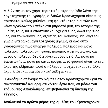
μήνυμα να στείλουμε».
Μιλώντας με τον χαρακτηριστικό μακροπερίοδο λόγο της
λογοτεχνικής του γραφής, ο Λάσλο Κρασναχορκάι είπε πως
σοκάρεται καθώς μαθαίνει «τη φρικτή ιστορία αυτών των
νέων αγγέλων που στέκονται μπροστά μου, την ιστορία της
θυσίας τους, θα θυσιαστούν και όχι για εμάς, αλλά εξαιτίας
μας, για τον καθένα μας, εξαιτίας του καθενός μας, άγγελοι
χωρίς φτερά και άγγελοι χωρίς μήνυμα, κι όλο αυτό
γνωρίζοντας πως υπάρχει πόλεμος, πόλεμος και μόνο
πόλεμος, πόλεμος στη φύση, πόλεμος στην κοινωνία, και
αυτός ο πόλεμος δεν διεξάγεται μόνο με όπλα, μόνο με
βασανιστήρια, μόνο με καταστροφή, αυτό φυσικά είναι το ένα
άκρο της κλίμακας, αλλά ο πόλεμος προχωρεί και στο άλλο
άκρο, διότι και μία μόνο κακή λέξη αρκεί».
Η Ακαδημία απένειμε το Νόμπελ στον Κρασναχορκάι
«για το
συναρπαστικό και οραματικό του έργο που, εν μέσω του
τρόμου της Αποκάλυψης, επιβεβαιώνει τη δύναμη της
τέχνης».
Αναλυτικά το πρώτο μέρος της ομιλίας του Κρασναχορκάι