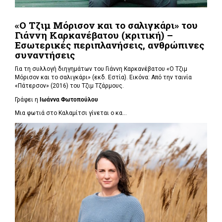
«Ο Τζιμ Μόρισον και το σαλιγκάρι» του
Γιάννη Καρκανέβατου (κριτική) –
Εσωτερικές περιπλανήσεις, ανθρώπινες
συναντήσεις
Για τη συλλογή διηγημάτων του Γιάννη Καρκανέβατου «Ο Τζιμ
Μόρισον και το σαλιγκάρι» (εκδ. Εστία). Εικόνα: Από την ταινία
«Πάτερσον» (2016) του Τζιμ Τζάρμους.
Γράφει η
Ιωάννα Φωτοπούλου
Μια φωτιά στο Καλαμίτσι γίνεται ο κα...