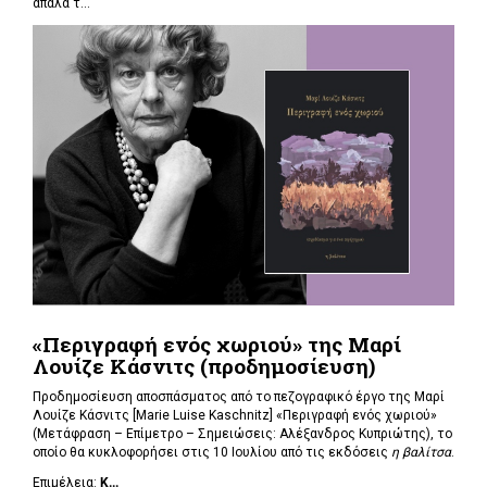
απαλά τ...
«Περιγραφή ενός χωριού» της Μαρί
Λουίζε Κάσνιτς (προδημοσίευση)
Προδημοσίευση αποσπάσματος από το πεζογραφικό έργο της Μαρί
Λουίζε Κάσνιτς [Marie Luise Kaschnitz] «Περιγραφή ενός χωριού»
(Μετάφραση – Επίμετρο – Σημειώσεις: Αλέξανδρος Κυπριώτης), το
οποίο θα κυκλοφορήσει στις 10 Ιουλίου από τις εκδόσεις
η βαλίτσα
.
Επιμέλεια:
Κ...