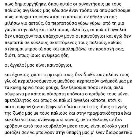
πως δημιουργήθηκε, όπου αυτές οι συναντήσεις με τους
παλιούς αγγέλους μάς έδωσαν έναν τρόπο να αποφασίσουμε
πως υπάρχει το επάνω και το κάτω κι αν ήθελα να σας
μιλήσω για αυτούς, θα περπατούσα γύρω γύρω, από τη μια
γωνία στην άλλη και πάλι πίσω, αλλά όχι, οι παλιοί άγγελοι
δεν υπάρχουν πια, υπάρχουν μόνο οι καινούργιοι και εγώ δεν
περπατώ σε κύκλους σκεπτόμενος τους παλιούς, καθώς
στέκομαι μπροστά σας και απολαμβάνω την προσοχή σας,
διότι, όπως ίσως ανέφερα ήδη,
οι άγγελοί μας είναι καινούργιοι,
και έχοντας χάσει τα φτερά τους, δεν διαθέτουν πλέον τους
γλυκά περιελισσόμενους μανδύες, περπατούν ανάμεσά μας με
τα καθημερινά τους ρούχα, δεν ξέρουμε πόσοι είναι, αλλά
σύμφωνα με κάποια αδιόρατη υπόνοια ο αριθμός τους μένει
αμετάβλητος και όπως οι παλιοί άγγελοι κάποτε, έτσι κι
αυτοί εμφανίζονται ξαφνικά εδώ κι εκεί στις ίδιες στιγμές
της ζωής μας με τους παλιούς και στην πραγματικότητα είναι
εύκολο να τους αναγνωρίσει κανείς, αν το θέλουν, αν δεν
κρύβουν αυτό που κουβαλούν μέσα τους, είναι εύκολο γιατί
μοιάζει σαν να μπαίνουν στην ύπαρξή μας μ’ έναν διαφορετικό