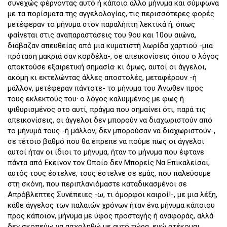
συνεχώς φέρνοντας αυτό ή κάποιο άλλο μήνυμα και σύμφωνα
με τα πορίσματα της αγγελολογίας, τις περισσότερες φορές
μετέφεραν το μήνυμα στον παραλήπτη λεκτικά ή, όπως
φαίνεται στις αναπαραστάσεις του 9ου και 10ου αιώνα,
διάβαζαν απευθείας από μια κυματιστή λωρίδα χαρτιού -μια
πρόταση μακριά σαν κορδέλα-, σε απεικονίσεις όπου ο λόγος
αποκτούσε εξαιρετική σημασία· κι όμως, αυτοί οι άγγελοι,
ακόμη κι εκτελώντας άλλες αποστολές, μεταφέρουν -ή
μάλλον, μετέφεραν πάντοτε- το μήνυμα του Άνωθεν προς
τους εκλεκτούς του· ο λόγος καλυμμένος με φως ή
ψιθυρισμένος στο αυτί, πράγμα που σημαίνει ότι, παρά τις
απεικονίσεις, οι άγγελοι δεν μπορούν να διαχωριστούν από
το μήνυμά τους -ή μάλλον, δεν μπορούσαν να διαχωριστούν-,
σε τέτοιο βαθμό που θα έπρεπε να πούμε πως οι άγγελοι
αυτοί ήταν οι ίδιοι το μήνυμα, ήταν το μήνυμα που έφτανε
πάντα από Εκείνον τον Οποίο δεν Μπορείς Να Επικαλείσαι,
αυτός τους έστελνε, τους έστελνε σε εμάς, που παλεύουμε
στη σκόνη, που περιπλανιόμαστε καταδικασμένοι σε
Απρόβλεπτες Συνέπειες -ω, τι όμορφοι καιροί!-, με μια λέξη,
κάθε άγγελος των παλαιών χρόνων ήταν ένα μήνυμα κάποιου
προς κάποιον, μήνυμα με ύφος προσταγής ή αναφοράς, αλλά
δεν σκοπεύω να ασχοληθώ με αυτό τώρα, ενώ στέκομαι