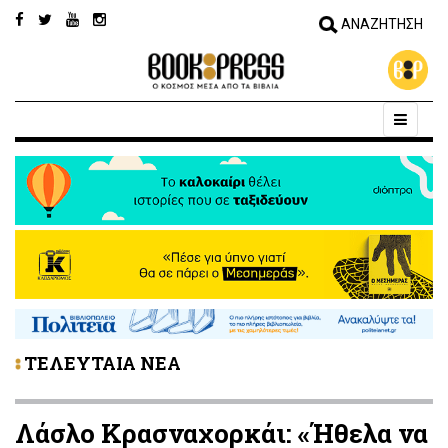
ΤΕΛΕΥΤΑΙΑ ΝΕΑ
Λάσλο Κρασναχορκάι: «Ήθελα να