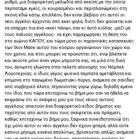
ρυθμό, μια διαφορετική μελωδία από εκείνη με την οποία
περπατάμε εμείς, οι κουρασμένοι και περιπλανώμενοι στη
σκόνη εδώ κάτω, επιπλέον, δεν είναι βέβαιο ότι αυτοί οι
νέοι άγγελοι έρχονται από εκεί ψηλά, διότι δεν φαίνεται καν
να υπάρχει πια ένα «εκεί πάνω», σαν κι αυτό κιόλας -μαζί με
τους παλιούς αγγέλους- να έχει παραχωρήσει τη θέση του
στο αιώνιο ΚΑΠΟΥ, και τώρα μόνο οι παρανοϊκές κατασκευές
των Ίλον Μασκ αυτού του κόσμου οργανώνουν τον χώρο και
τον χρόνο, και έτσι μπορεί να προκύπτει ότι, ενώ βλέπετε
και ακούτε μόνο έναν γέρο μπροστά σας, να μιλά στη δική
του, άγνωστη γλώσσα στην τελετή απονομής του Νόμπελ
Λογοτεχνίας, ο ίδιος γέρος φυσικά περπατά αμετάβλητα και
επίμονα στο παγωμένο δωματιάκι-πύργο, ανάμεσα σε σανίδες
από νορβηγικό έλατο, πηγαίνοντας γύρω γύρω, δηλαδή εμένα
τον ίδιο, που τώρα επιταχύνω το βήμα μου σαν να ήθελα να
εκφράσω ότι οι σκέψεις μου για τους νέους αυτούς
αγγέλους απαιτούν ένα διαφορετικό είδος βήματος και
ταχύτητας από αυτόν που τους σκέφτεται και πράγματι,
καθώς επιταχύνω το βήμα μου, ξαφνικά συνειδητοποιώ ότι
όχι μόνο αυτοί οι νέοι άγγελοι δεν έχουν φτερά, αλλά ούτε
κάποιο μήνυμα, κανένα απολύτως, βρίσκονται απλώς ανάμεσά
μας με απλά ρούχα του δρόμου, απαρατήρητοι εφόσον το