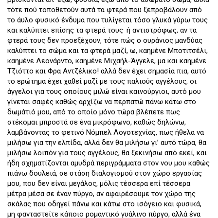
τότε πού τοποθετούν αυτά τα φτερά που ξεπροβάλουν από
το άυλο φυσικό ένδυμα που τυλίγεται τόσο γλυκά γύρω τους
και καλύπτει επίσης τα φτερά τους· ή αντιστρόφως, αν τα
φτερά τους δεν προεξέχουν, τότε πώς ο ουράνιος μανδύας
καλύπτει το σώμα και τα φτερά μαζί, ω, καημένε Μποτιτσέλι,
καημένε Λεονάρντο, καημένε Μιχαήλ-Άγγελε, μα και καημένε
Τζιόττο και Φρα Αντζέλικο! αλλά δεν έχει σημασία πια, αυτό
το ερώτημα έχει χαθεί μαζί με τους παλιούς αγγέλους, οι
άγγελοι για τους οποίους μιλώ είναι καινούργιοι, αυτό μου
γίνεται σαφές καθώς αρχίζω να περπατώ πάνω κάτω στο
δωμάτιό μου, από το οποίο μόνο τώρα βλέπετε πως
στέκομαι μπροστά σε ένα μικρόφωνο, καθώς δηλώνω,
λαμβάνοντας το φετινό Νόμπελ Λογοτεχνίας, πως ήθελα να
μιλήσω για την ελπίδα, αλλά δεν θα μιλήσω γι’ αυτό τώρα, θα
μιλήσω λοιπόν για τους αγγέλους, θα ξεκινήσω από εκεί, και
ήδη σχηματίζονται αμυδρά περιγράμματα στον νου μου καθώς
πιάνω δουλειά, σε στάση διαλογισμού στον χώρο εργασίας
μου, που δεν είναι μεγάλος, μόλις τέσσερα επί τέσσερα
μέτρα μέσα σε έναν πύργο, αν αφαιρέσουμε τον χώρο της
σκάλας που οδηγεί πάνω και κάτω στο ισόγειο και φυσικά,
μη φανταστείτε κάποιο ρομαντικό γυάλινο πύργο, αλλά ένα