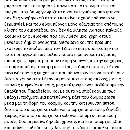
μπροστά σας και περπατώ πάνω κάτω στο δωματιάκι του
πύργου, που όπως γνωρίζετε είναι φτιαγμένος από φτηνές
σανίδες νορβηγικού έλατου και είναι σχεδόν αδύνατο να
θερμανθεί, και που είναι πύργος μόνο εξαιτίας της απότομης
κλίσης του οικοπέδου, όχι, δεν θα μιλήσω για τους παλιούς,
ακόμα κι αν οι εικόνες που ζουν μέσα μας, χάρη στους
μεγάλους δημιουργούς του Μεσαίωνα και της πρώιμης
νεότερης περιόδου, από τον Τζιόττο και μετά, ακόμη κι αν
αυτοί οι άγγελοι των παλιών καιρών, με ονόματα εξαίσια,
υπέροχα, τρυφερά, μπορούν ακόμη να αγγίξουν την ψυχή μας,
ακόμη και σήμερα, ακόμη και τώρα, ακόμη κι αν μπορούν να
συγκινήσουν τις ψυχές μας που αδυνατούν πια να πιστέψουν,
διότι σίγουρα αυτοί ήταν οι μόνοι που στους αιώνες, με τις
σπάνιες εμφανίσεις τους, μας επέτρεψαν να υποθέσουμε την
ύπαρξη του Παραδείσου και με αυτό να υποθέσουμε πως
υπάρχει πράγματι μια κατεύθυνση, κάτι που διαμόρφωσε
μέσα μας τη δομή του κόσμου και την κατεύθυνση αυτού,
διότι όπου υπάρχει κατεύθυνση υπάρχει απόσταση, δηλαδή
χώρος, και όπου υπάρχει κατεύθυνση, υπάρχει απόσταση
μεταξύ δύο σημείων, δηλαδή χρόνος, και έτσι υπάρχει, εδώ
και αιώνες -ω! εδώ και χιλιετίες!- ο κόσμος, που θεωρείται