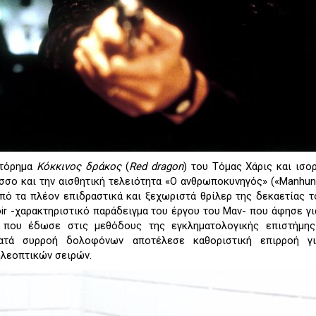
στόρημα
Κόκκινος δράκος
(
Red dragon
) του Τόμας Χάρις και ισ
σο και την αισθητική τελειότητα «Ο ανθρωποκυνηγός» («Manhunt
πό τα πλέον επιδραστικά και ξεχωριστά θρίλερ της δεκαετίας το
r -χαρακτηριστικό παράδειγμα του έργου του Μαν- που άφησε γι
 που έδωσε στις μεθόδους της εγκληματολογικής επιστήμης
ατά συρροή δολοφόνων αποτέλεσε καθοριστική επιρροή γ
ηλεοπτικών σειρών.