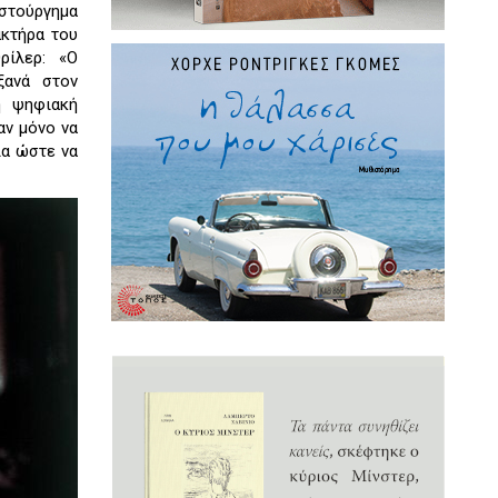
ιστούργημα
ακτήρα του
ρίλερ: «Ο
ξανά στον
ή ψηφιακή
αν μόνο να
ία ώστε να