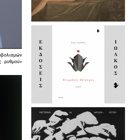
ροβολισμών
ς ρυθμού»