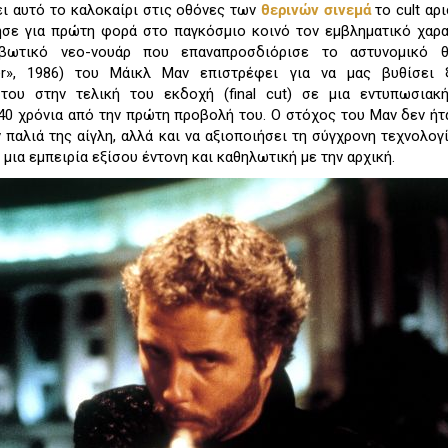
ι αυτό το καλοκαίρι στις οθόνες των
θερινών σινεμά
το cult αρ
τησε για πρώτη φορά στο παγκόσμιο κοινό τον εμβληματικό χαρ
βωτικό νεο-νουάρ που επαναπροσδιόρισε το αστυνομικό θ
er», 1986) του Μάικλ Μαν επιστρέφει για να μας βυθίσει 
 του στην τελική του εκδοχή (final cut) σε μια εντυπωσιακ
40 χρόνια από την πρώτη προβολή του. Ο στόχος του Μαν δεν ήτ
 παλιά της αίγλη, αλλά και να αξιοποιήσει τη σύγχρονη τεχνολογ
μια εμπειρία εξίσου έντονη και καθηλωτική με την αρχική.