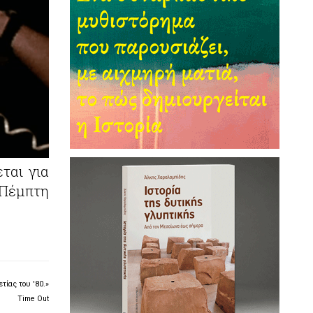
ται για
 Πέμπτη
τίας του '80.»
Time Out