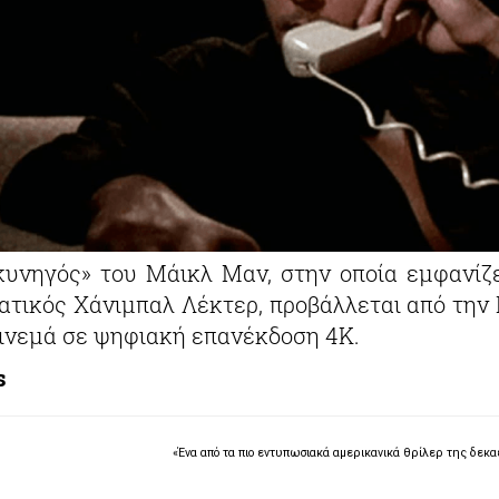
κυνηγός» του Μάικλ Μαν, στην οποία εμφανίζε
ατικός Χάνιμπαλ Λέκτερ, προβάλλεται από την
 σινεμά σε ψηφιακή επανέκδοση 4Κ.
s
«Ένα από τα πιο εντυπωσιακά αμερικανικά θρίλερ της δεκαε