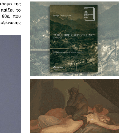
 κόσμο της
παίζει το
 80s, που
αποξένωσης