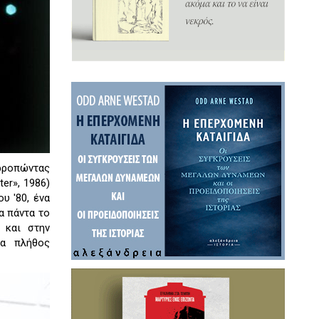
ορροπώντας
er», 1986)
υ '80, ένα
α πάντα το
 και στην
ια πλήθος