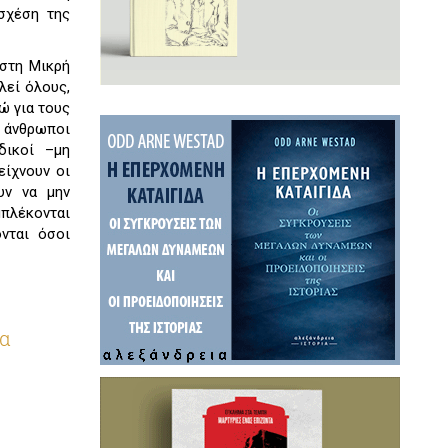
σχέση της
 στη Μικρή
λεί όλους,
ώ για τους
ι άνθρωποι
δικοί –μη
είχνουν οι
υν να μην
μπλέκονται
ονται όσοι
να