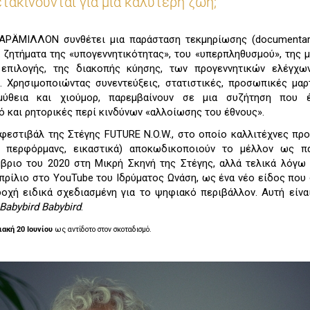
ετακινούνται για μια καλύτερη ζωή;
ΑΡÄΜΙΛΛΟΝ συνθέτει μια παράσταση τεκμηρίωσης (documentary 
α ζητήματα της «υπογεννητικότητας», του «υπερπληθυσμού», της 
επιλογής, της διακοπής κύησης, των προγεννητικών ελέγχω
. Χρησιμοποιώντας συνεντεύξεις, στατιστικές, προσωπικές μαρ
εμύθεια και χιούμορ, παρεμβαίνουν σε μια συζήτηση που
ό και ρητορικές περί κινδύνων «αλλοίωσης του έθνους».
 φεστιβάλ της Στέγης FUTURE N.O.W., στο οποίο καλλιτέχνες πρ
, περφόρμανς, εικαστικά) αποκωδικοποιούν το μέλλον ως πα
μβριο του 2020 στη Μικρή Σκηνή της Στέγης, αλλά τελικά λόγω
Απρίλιο στο YouTube του Ιδρύματος Ωνάση, ως ένα νέο είδος που
δοχή ειδικά σχεδιασμένη για το ψηφιακό περιβάλλον. Αυτή είνα
Βabybird Βabybird
.
ιακή 20 Ιουνίου
ως αντίδοτο στον σκοταδισμό.