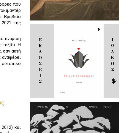
 φορές που
τοκιμαντέρ
α Βραβείο
 2021 της
πό ενάμιση
 ταξίδι. Η
, σαν αυτή
ς αναφέρει
ι ουτοπικό
α
υς
 2012) και