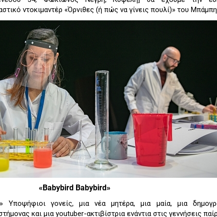
τικό ντοκιμαντέρ «Όρνιθες (ή πώς να γίνεις πουλί)» του Μπάμπη
«Βabybird Βabybird»
ά;» Υποψήφιοι γονείς, μια νέα μητέρα, μια μαία, μια δημογρ
τήμονας και μια youtuber-ακτιβίστρια ενάντια στις γεννήσεις παί