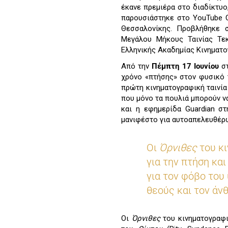
έκανε πρεμιέρα στο διαδίκτυο
παρουσιάστηκε στο YouTube C
Θεσσαλονίκης. Προβλήθηκε σ
Μεγάλου Μήκους Ταινίας Τεκ
Ελληνικής Ακαδημίας Κινηματ
Από την
Πέμπτη 17 Ιουνίου
στ
χρόνο «πτήσης» στον φυσικό τ
πρώτη κινηματογραφική ταινία
που μόνο τα πουλιά μπορούν ν
και η εφημερίδα Guardian στη
μανιφέστο για αυτοαπελευθέρ
Οι
Όρνιθες
του κι
για την πτήση και
για τον φόβο του 
θεούς και τον άν
Οι
Όρνιθες
του κινηματογραφ