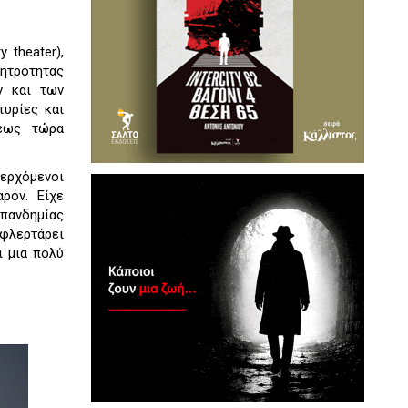
theater),
μητρότητας
ν και των
τυρίες και
 έως τώρα
οερχόμενοι
ρόν. Είχε
 πανδημίας
 φλερτάρει
ι μια πολύ