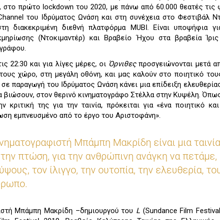
, στο πρώτο lockdown του 2020, με πάνω από 60.000 θεατές τις
hannel του Ιδρύματος Ωνάση και στη συνέχεια στο Φεστιβάλ Ν
τη διακεκριμένη διεθνή πλατφόρμα MUBI. Είναι υποψήφια γι
μηρίωσης (Ντοκιμαντέρ) και Βραβείο Ήχου στα βραβεία Ίρις
ογράφου.
ις 22:30 και για λίγες μέρες, οι
Όρνιθες
προσγειώνονται μετά α
ους χώρο, στη μεγάλη οθόνη, και μας καλούν στο ποιητικό τους
 σε παραγωγή του Ιδρύματος Ωνάση κάνει μια επίδειξη ελευθερίας
α βιώσουν, στον θερινό κινηματογράφο Στέλλα στην Κυψέλη. Όπω
ν κριτική της για την ταινία, πρόκειται για «ένα ποιητικό κα
ωση εμπνευσμένο από το έργο του Αριστοφάνη».
νηματογραφιστή Μπάμπη Μακρίδη είναι μια ταινί
 την πτώση, για την ανθρώπινη ανάγκη να πετάμε,
ύψους, τον ίλιγγο, την ουτοπία, την ελευθερία, το
θρωπο.
ιστή Μπάμπη Μακρίδη –δημιουργού του
L
(Sundance Film Festival