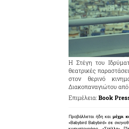
Η Στέγη του Ιδρύματ
θεατρικές παραστάσει
στον θερινό κινημ
Διακοπαναγιώτου από 
Επιμέλεια:
Book Pres
Προβάλλεται ήδη και
μέχρι κ
«Babybird Babybird» σε σκην
κινηματογράφο «Στέλλα» [