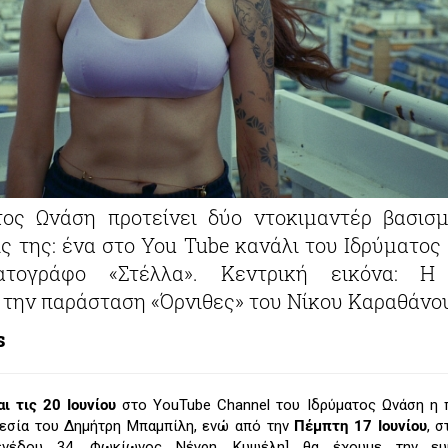
ος Ωνάση προτείνει δύο ντοκιμαντέρ βασισ
ς της: ένα στο You Tube κανάλι του Ιδρύματος 
ατογράφο «Στέλλα». Κεντρική εικόνα: Η
την παράσταση «Όρνιθες» του Νίκου Καραθάνο
s
αι τις 20 Ιουνίου
στο YouTube Channel του Ιδρύματος Ωνάση η 
οθεσία του Δημήτρη Μπαμπίλη, ενώ από την
Πέμπτη 17 Ιουνίου
, σ
Τενέδου 34, Φωκίωνος Νέγρη, Κυψέλη] θα έχουμε την ευ