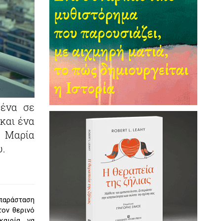
μένα σε
και ένα
 Μαρία
υ.
παράσταση
τον θερινό
καιρία να