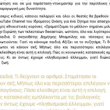
ρώτηση και σε μια παράσταση-ντοκιμαντέρ για την περίπλοκη 
παραγωγική μας δυνατότητα.
σσερις ειδικοί, κάποιοι πελαργοί και όλοι οι θεατές θα βρεθούν
uTube Channel του Ιδρύματος Ωνάση, για ένα ζήτημα που απασχο
ρίς εθνικιστικές κορόνες. «Οραματίζομαι το μέλλον» σημαίνει μιλ
ην Ευρώπη των τελευταίων δεκαετιών, ωστόσο, όλο και λιγότερο
παιδιά. O σκηνοθέτης Δημήτρης Μπαμπίλης και τέσσερις ει
τιούνται: Γιατί να κάνουμε παιδιά; Αξίζει να το συζητάμε; Τι δ
θρωποι να κάνουν σεξ; Μήπως όλο και περισσότεροι επιλέγο
λεύθερη είναι αυτή η επιλογή; Πώς οι κοινωνικές κατασκευές ε
ις; Κι αν όντως έχουμε «πληθυσμιακό έλλειμμα», γιατί διώκ
η ζωή;
παιδιά; Τι δείχνουν οι αριθμοί; Σταμάτησαν οι
υν σεξ; Μήπως όλο και περισσότεροι επιλέγουν 
πογόνους; Πόσο ελεύθερη είναι αυτή η επιλογή;
ς κατασκευές εμπλέκονται με τις βιολογικές
αν όντως έχουμε «πληθυσμιακό έλλειμμα», γιατί