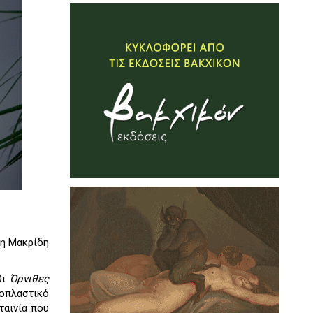
η Μακρίδη
Οι
Όρνιθες
θοπλαστικό
ταινία που