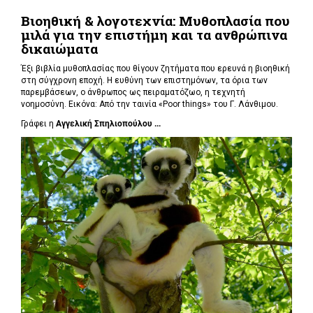
Βιοηθική & λογοτεχνία: Μυθοπλασία που
μιλά για την επιστήμη και τα ανθρώπινα
δικαιώματα
Έξι βιβλία μυθοπλασίας που θίγουν ζητήματα που ερευνά η βιοηθική
στη σύγχρονη εποχή. Η ευθύνη των επιστημόνων, τα όρια των
παρεμβάσεων, ο άνθρωπος ως πειραματόζωο, η τεχνητή
νοημοσύνη. Εικόνα: Από την ταινία «Poor things» του Γ. Λάνθιμου.
Γράφει η
Αγγελική Σπηλιοπούλου ...