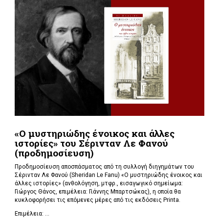
«Ο μυστηριώδης ένοικος και άλλες
ιστορίες» του Σέρινταν Λε Φανού
(προδημοσίευση)
Προδημοσίευση αποσπάσματος από τη συλλογή διηγημάτων του
Σέρινταν Λε Φανού (Sheridan Le Fanu) «Ο μυστηριώδης ένοικος και
άλλες ιστορίες» (ανθολόγηση, μτφρ., εισαγωγικό σημείωμα:
Γιώργος Θάνος, επιμέλεια: Γιάννης Μπαρτσώκας), η οποία θα
κυκλοφορήσει τις επόμενες μέρες από τις εκδόσεις Printa.
Επιμέλεια: ...