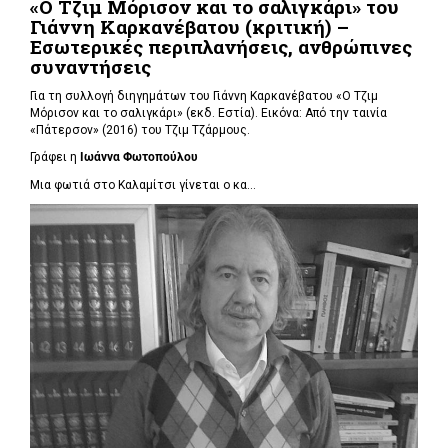
«Ο Τζιμ Μόρισον και το σαλιγκάρι» του
Γιάννη Καρκανέβατου (κριτική) –
Εσωτερικές περιπλανήσεις, ανθρώπινες
συναντήσεις
Για τη συλλογή διηγημάτων του Γιάννη Καρκανέβατου «Ο Τζιμ
Μόρισον και το σαλιγκάρι» (εκδ. Εστία). Εικόνα: Από την ταινία
«Πάτερσον» (2016) του Τζιμ Τζάρμους.
Γράφει η
Ιωάννα Φωτοπούλου
Μια φωτιά στο Καλαμίτσι γίνεται ο κα...