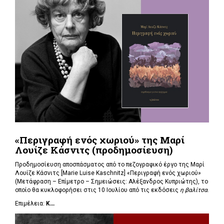
«Περιγραφή ενός χωριού» της Μαρί
Λουίζε Κάσνιτς (προδημοσίευση)
Προδημοσίευση αποσπάσματος από το πεζογραφικό έργο της Μαρί
Λουίζε Κάσνιτς [Marie Luise Kaschnitz] «Περιγραφή ενός χωριού»
(Μετάφραση – Επίμετρο – Σημειώσεις: Αλέξανδρος Κυπριώτης), το
οποίο θα κυκλοφορήσει στις 10 Ιουλίου από τις εκδόσεις
η βαλίτσα
.
Επιμέλεια:
Κ...