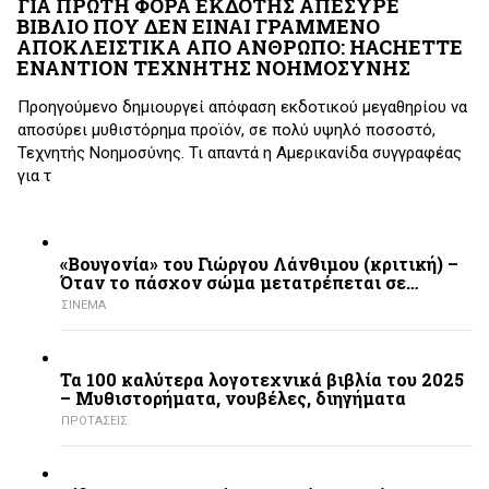
ΓΙΑ ΠΡΩΤΗ ΦΟΡΑ ΕΚΔΟΤΗΣ ΑΠΕΣΥΡΕ
ΒΙΒΛΙΟ ΠΟΥ ΔΕΝ ΕΙΝΑΙ ΓΡΑΜΜΕΝΟ
ΑΠΟΚΛΕΙΣΤΙΚΑ ΑΠΟ ΑΝΘΡΩΠΟ: HACHETTE
ΕΝΑΝΤΙΟΝ ΤΕΧΝΗΤΗΣ ΝΟΗΜΟΣΥΝΗΣ
Προηγούμενο δημιουργεί απόφαση εκδοτικού μεγαθηρίου να
αποσύρει μυθιστόρημα προϊόν, σε πολύ υψηλό ποσοστό,
Τεχνητής Νοημοσύνης. Τι απαντά η Αμερικανίδα συγγραφέας
για τ
«Βουγονία» του Γιώργου Λάνθιμου (κριτική) –
Όταν το πάσχον σώμα μετατρέπεται σε…
ΣΙΝΕΜΑ
Τα 100 καλύτερα λογοτεχνικά βιβλία του 2025
– Mυθιστορήματα, νουβέλες, διηγήματα
ΠΡΟΤΑΣΕΙΣ