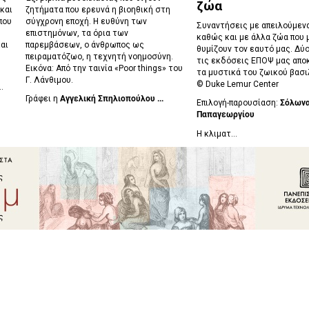
ζώα
και
ζητήματα που ερευνά η βιοηθική στη
που
σύγχρονη εποχή. Η ευθύνη των
Συναντήσεις με απειλούμενα
επιστημόνων, τα όρια των
καθώς και με άλλα ζώα που 
αι
παρεμβάσεων, ο άνθρωπος ως
θυμίζουν τον εαυτό μας. Δύο
πειραματόζωο, η τεχνητή νοημοσύνη.
τις εκδόσεις ΕΠΟΨ μας απο
Εικόνα: Από την ταινία «Poor things» του
τα μυστικά του ζωικού βασι
Γ. Λάνθιμου.
©
Duke Lemur Center
..
Γράφει η
Αγγελική Σπηλιοπούλου ...
Επιλογή-παρουσίαση:
Σόλων
Παπαγεωργίου
Η κλιματ...