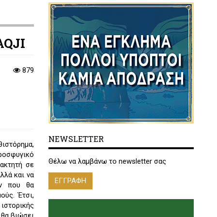
AQJI
879
NEWSLETTER
θιστόρημα,
προσφυγικό
Θέλω να λαμβάνω το newsletter σας
τακτητή σε
λλά και να
ΕΓΓΡΑΦΗ
ων που θα
ούς. Έτσι,
στορικής
 θα βιώσει