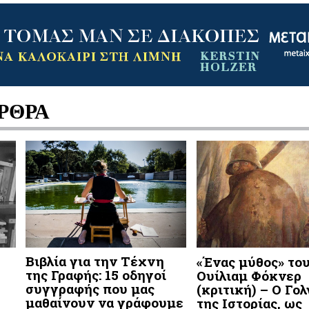
ΡΘΡΑ
Βιβλία για την Τέχνη
«Ένας μύθος» το
της Γραφής: 15 οδηγοί
Ουίλιαμ Φόκνερ
συγγραφής που μας
(κριτική) – Ο Γο
μαθαίνουν να γράφουμε
της Ιστορίας, ως