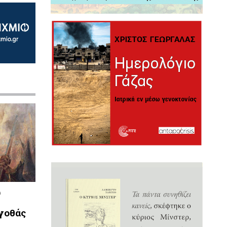
υ
λγοθάς