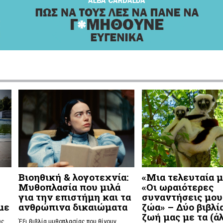
Βιοηθική & λογοτεχνία:
«Μια τελευταία μ
Μυθοπλασία που μιλά
«Οι ωραιότερες
για την επιστήμη και τα
συναντήσεις μου
με
ανθρώπινα δικαιώματα
ζώα» – Δύο βιβλία
ζωή μας με τα (ά
υς
Έξι βιβλία μυθοπλασίας που θίγουν