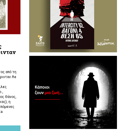
ς
ρινταν
ος από τη
ρινταν Λε
λλες
.,
ος Θάνος,
ας), η
επόμενες
ta.