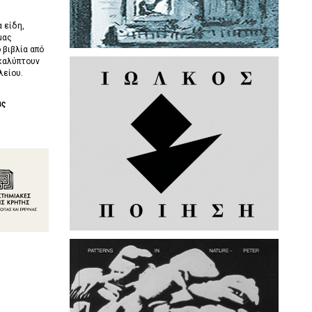
 είδη,
μας
 βιβλία από
καλύπτουν
λείου.
ας