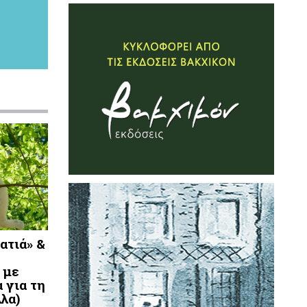
ατιά» &
 με
 για τη
λλα)