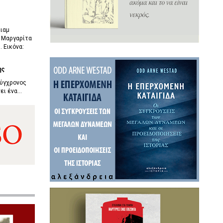
λιαμ
. Μαργαρίτα
. Εικόνα:
ης
σύγχρονος
ι ένα...