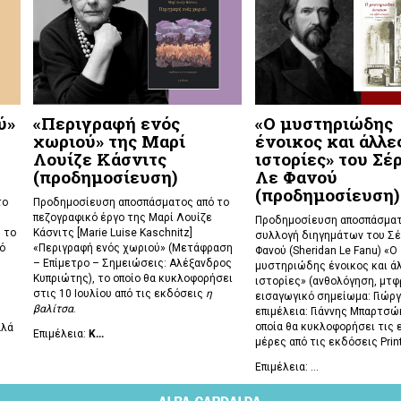
ύ»
«Περιγραφή ενός
«Ο μυστηριώδης
χωριού» της Μαρί
ένοικος και άλλε
Λουίζε Κάσνιτς
ιστορίες» του Σέ
(προδημοσίευση)
Λε Φανού
(προδημοσίευση)
το
Προδημοσίευση αποσπάσματος από το
πεζογραφικό έργο της Μαρί Λουίζε
Προδημοσίευση αποσπάσματ
 το
Κάσνιτς [Marie Luise Kaschnitz]
συλλογή διηγημάτων του Σέ
ό
«Περιγραφή ενός χωριού» (Μετάφραση
Φανού (Sheridan Le Fanu) «Ο
– Επίμετρο – Σημειώσεις: Αλέξανδρος
μυστηριώδης ένοικος και ά
Κυπριώτης), το οποίο θα κυκλοφορήσει
ιστορίες» (ανθολόγηση, μτφρ
στις 10 Ιουλίου από τις εκδόσεις
η
εισαγωγικό σημείωμα: Γιώργ
βαλίτσα
.
επιμέλεια: Γιάννης Μπαρτσώκ
οποία θα κυκλοφορήσει τις 
αλά
Επιμέλεια:
Κ...
μέρες από τις εκδόσεις Prin
Επιμέλεια: ...