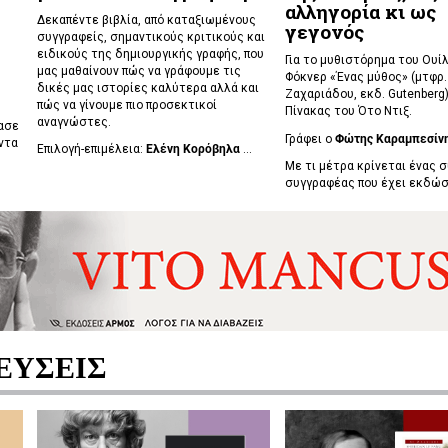
αλληγορία κι ως
Δεκαπέντε βιβλία, από καταξιωμένους
γεγονός
συγγραφείς, σημαντικούς κριτικούς και
ειδικούς της δημιουργικής γραφής, που
Για το μυθιστόρημα του Ουί
μας μαθαίνουν πώς να γράφουμε τις
Φόκνερ «Ένας μύθος» (μτφρ
δικές μας ιστορίες καλύτερα αλλά και
Ζαχαριάδου, εκδ. Gutenberg)
πώς να γίνουμε πιο προσεκτικοί
Πίνακας του Ότο Ντιξ.
αναγνώστες.
ασε
Γράφει ο
Φώτης Καραμπεσίν
ντα
Επιλογή-επιμέλεια:
Ελένη Κορόβηλα
...
Με τι μέτρα κρίνεται ένας 
συγγραφέας που έχει εκδώσε
ΕΥΣΕΙΣ