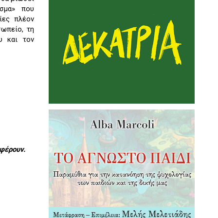
άσμα» που
ίες πλέον
σωπείο, τη
υ και τον
φέρουν.