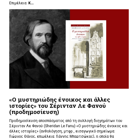
Επιμέλεια:
Κ...
«Ο μυστηριώδης ένοικος και άλλες
ιστορίες» του Σέρινταν Λε Φανού
(προδημοσίευση)
Προδημοσίευση αποσπάσματος από τη συλλογή διηγημάτων του
Σέρινταν Λε Φανού (Sheridan Le Fanu) «Ο μυστηριώδης ένοικος και
άλλες ιστορίες» (ανθολόγηση, μτφρ., εισαγωγικό σημείωμα:
Γιώργος Θάνος, επιμέλεια: Γιάννης Μπαρτσώκας), η οποία θα