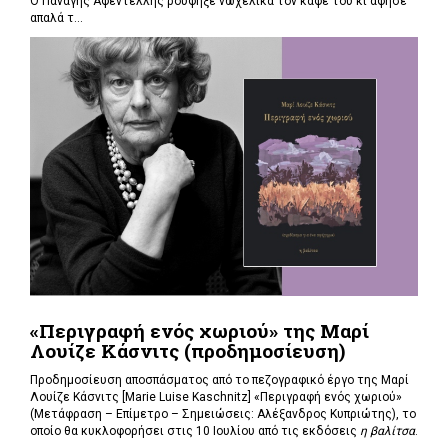
Ο Παναγής Αφεντέλλης ρούφηξε νωχελικά τον καφέ του κι άφησε
απαλά τ...
«Περιγραφή ενός χωριού» της Μαρί
Λουίζε Κάσνιτς (προδημοσίευση)
Προδημοσίευση αποσπάσματος από το πεζογραφικό έργο της Μαρί
Λουίζε Κάσνιτς [Marie Luise Kaschnitz] «Περιγραφή ενός χωριού»
(Μετάφραση – Επίμετρο – Σημειώσεις: Αλέξανδρος Κυπριώτης), το
οποίο θα κυκλοφορήσει στις 10 Ιουλίου από τις εκδόσεις
η βαλίτσα
.