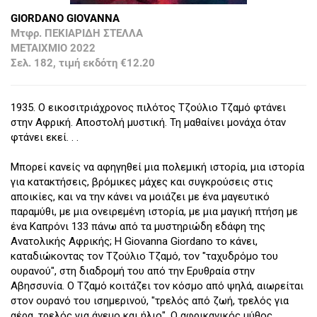
GIORDANO GIOVANNA
Μτφρ. ΠΕΚΙΑΡΙΔΗ ΣΤΕΛΛΑ
ΜΕΤΑΙΧΜΙΟ 2022
Σελ. 182, τιμή εκδότη €12.20
1935. Ο εικοσιτριάχρονος πιλότος Τζούλιο Τζαμό φτάνει
στην Αφρική. Αποστολή μυστική. Τη μαθαίνει μονάχα όταν
φτάνει εκεί. . .
Μπορεί κανείς να αφηγηθεί μια πολεμική ιστορία, μια ιστορία
για κατακτήσεις, βρόμικες μάχες και συγκρούσεις στις
αποικίες, και να την κάνει να μοιάζει με ένα μαγευτικό
παραμύθι, με μια ονειρεμένη ιστορία, με μια μαγική πτήση με
ένα Καπρόνι 133 πάνω από τα μυστηριώδη εδάφη της
Ανατολικής Αφρικής; Η Giovanna Giordano το κάνει,
καταδιώκοντας τον Τζούλιο Τζαμό, τον "ταχυδρόμο του
ουρανού", στη διαδρομή του από την Ερυθραία στην
Αβησσυνία. Ο Τζαμό κοιτάζει τον κόσμο από ψηλά, αιωρείται
στον ουρανό του ισημερινού, "τρελός από ζωή, τρελός για
αέρα, τρελός για άνεμο και ήλιο". Ο αφρικανικός μύθος