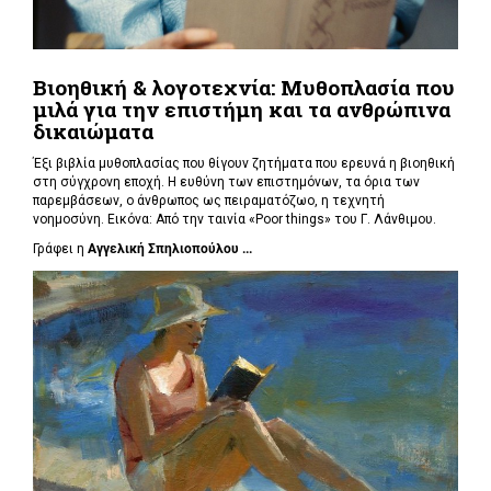
Βιοηθική & λογοτεχνία: Μυθοπλασία που
μιλά για την επιστήμη και τα ανθρώπινα
δικαιώματα
Έξι βιβλία μυθοπλασίας που θίγουν ζητήματα που ερευνά η βιοηθική
στη σύγχρονη εποχή. Η ευθύνη των επιστημόνων, τα όρια των
παρεμβάσεων, ο άνθρωπος ως πειραματόζωο, η τεχνητή
νοημοσύνη. Εικόνα: Από την ταινία «Poor things» του Γ. Λάνθιμου.
Γράφει η
Αγγελική Σπηλιοπούλου ...