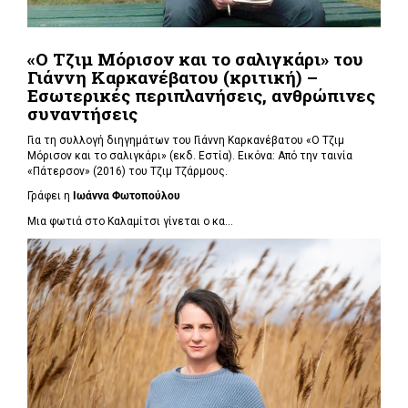
«Ο Τζιμ Μόρισον και το σαλιγκάρι» του
Γιάννη Καρκανέβατου (κριτική) –
Εσωτερικές περιπλανήσεις, ανθρώπινες
συναντήσεις
Για τη συλλογή διηγημάτων του Γιάννη Καρκανέβατου «Ο Τζιμ
Μόρισον και το σαλιγκάρι» (εκδ. Εστία). Εικόνα: Από την ταινία
«Πάτερσον» (2016) του Τζιμ Τζάρμους.
Γράφει η
Ιωάννα Φωτοπούλου
Μια φωτιά στο Καλαμίτσι γίνεται ο κα...