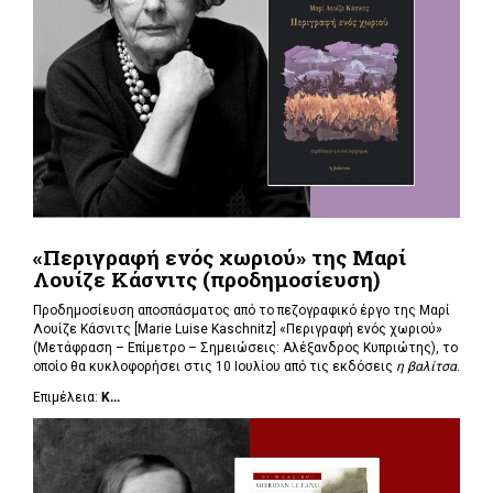
«Περιγραφή ενός χωριού» της Μαρί
Λουίζε Κάσνιτς (προδημοσίευση)
Προδημοσίευση αποσπάσματος από το πεζογραφικό έργο της Μαρί
Λουίζε Κάσνιτς [Marie Luise Kaschnitz] «Περιγραφή ενός χωριού»
(Μετάφραση – Επίμετρο – Σημειώσεις: Αλέξανδρος Κυπριώτης), το
οποίο θα κυκλοφορήσει στις 10 Ιουλίου από τις εκδόσεις
η βαλίτσα
.
Επιμέλεια:
Κ...