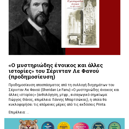
«Ο μυστηριώδης ένοικος και άλλες
ιστορίες» του Σέρινταν Λε Φανού
(προδημοσίευση)
Προδημοσίευση αποσπάσματος από τη συλλογή διηγημάτων του
Σέρινταν Λε Φανού (Sheridan Le Fanu) «Ο μυστηριώδης ένοικος και
άλλες ιστορίες» (ανθολόγηση, μτφρ., εισαγωγικό σημείωμα:
Γιώργος Θάνος, επιμέλεια: Γιάννης Μπαρτσώκας), η οποία θα
κυκλοφορήσει τις επόμενες μέρες από τις εκδόσεις Printa.
Επιμέλεια: ...