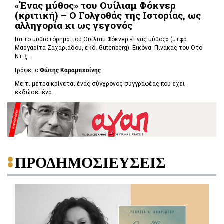
«Ένας μύθος» του Ουίλιαμ Φόκνερ
(κριτική) – Ο Γολγοθάς της Ιστορίας, ως
αλληγορία κι ως γεγονός
Για το μυθιστόρημα του Ουίλιαμ Φόκνερ «Ένας μύθος» (μτφρ.
Μαργαρίτα Ζαχαριάδου, εκδ. Gutenberg). Εικόνα: Πίνακας του Ότο
Ντιξ.
Γράφει ο
Φώτης Καραμπεσίνης
Με τι μέτρα κρίνεται ένας σύγχρονος συγγραφέας που έχει
εκδώσει ένα...
ΠΡΟΔΗΜΟΣΙΕΥΣΕΙΣ