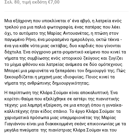
Σελ. 80, τιμή εκδότη €7,00
Μια εξάχρονη που υποκλίνεται σ' ένα αβγό, η λατρεία ενός
τρελού για μια παλιά φωτογραφία, ένας πατέρας που λέει
όχι, το αυτόματο της Μαρίας Αντουανέτας, η πτώση στον
παγωμένο Ρήνο, ένα μοιρασμένο ημερολόγιο, οκτώ τέκνα -
ένα για κάθε νότα μιας οκτάβας, δυο καρδιές που γίνονται
δάχτυλα. Ένα σύγχρονο μετα-ρομαντικό κείμενο που κινεί τα
νήματα της συμβίωσης ενός ιστορικού ζεύγους και ζυγίζει
το μίγμα φθόνου και λατρείας ανάμεσα σε δύο ομότεχνους.
Μπορεί μια μαριονέτα να ξεπεράσει τον δημιουργό της; Πώς
ξεκουρδίζεται η μηχανή μιας ιδιοφυίας; Ποιος κινεί τα
νήματα της ανθρώπινης δημιουργικότητας;
Η περίπτωση της Κλάρα Σούμαν είναι αποκαλυπτική. Ένα
κορίτσι-θαύμα που εξελίχθηκε σε αστέρι της πιανιστικής
τέχνης· μια λαμπρή εξαίρεση, σε μια εποχή όπου η γυναίκα-
καλλιτέχνης ήταν είδος σπάνιο. Το έργο Κλάρα Σούμαν: τα
χαρισματικά πρόσωπα μιας υπερμαριονέτας της Μαρίας
Γιαγιάννου είναι μια διακεκομμένη σεάνς επικοινωνίας με τα
μεγάλα πνεύματα· της πιανίστριας Κλάρα Σούμαν και του