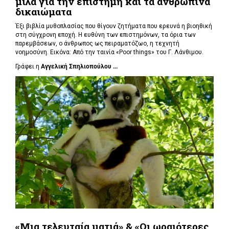
μιλά για την επιστήμη και τα ανθρώπινα
δικαιώματα
Έξι βιβλία μυθοπλασίας που θίγουν ζητήματα που ερευνά η βιοηθική
στη σύγχρονη εποχή. Η ευθύνη των επιστημόνων, τα όρια των
παρεμβάσεων, ο άνθρωπος ως πειραματόζωο, η τεχνητή
νοημοσύνη. Εικόνα: Από την ταινία «Poor things» του Γ. Λάνθιμου.
Γράφει η
Αγγελική Σπηλιοπούλου ...
«Μια τελευταία ματιά» & «Οι ωραιότερες