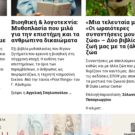
Βιοηθική & λογοτεχνία:
«Μια τελευταία μ
Μυθοπλασία που μιλά
«Οι ωραιότερες
για την επιστήμη και τα
συναντήσεις μου
με
ανθρώπινα δικαιώματα
ζώα» – Δύο βιβλία
ζωή μας με τα (ά
υς
Έξι βιβλία μυθοπλασίας που θίγουν
ζώα
και
ζητήματα που ερευνά η βιοηθική στη
που
σύγχρονη εποχή. Η ευθύνη των
Συναντήσεις με απειλούμενα
επιστημόνων, τα όρια των
καθώς και με άλλα ζώα που 
αι
παρεμβάσεων, ο άνθρωπος ως
θυμίζουν τον εαυτό μας. Δύο
πειραματόζωο, η τεχνητή νοημοσύνη.
τις εκδόσεις ΕΠΟΨ μας απο
Εικόνα: Από την ταινία «Poor things» του
τα μυστικά του ζωικού βασι
Γ. Λάνθιμου.
©
Duke Lemur Center
..
Γράφει η
Αγγελική Σπηλιοπούλου ...
Επιλογή-παρουσίαση:
Σόλων
Παπαγεωργίου
Η κλιματ...