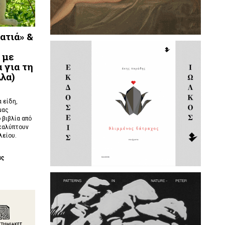
ατιά» &
 με
 για τη
λλα)
 είδη,
μας
 βιβλία από
καλύπτουν
λείου.
ας