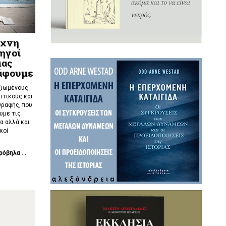
έχνη
δηγοί
μας
ράφουμε
ξιωμένους
ιτικούς και
γραφής, που
υμε τις
α αλλά και
κοί
ρόβηλα
...