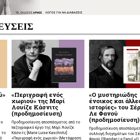
ΕΥΣΕΙΣ
ύ»
«Περιγραφή ενός
«Ο μυστηριώδης
χωριού» της Μαρί
ένοικος και άλλε
Λουίζε Κάσνιτς
ιστορίες» του Σέ
(προδημοσίευση)
Λε Φανού
(προδημοσίευση)
το
Προδημοσίευση αποσπάσματος από το
πεζογραφικό έργο της Μαρί Λουίζε
Προδημοσίευση αποσπάσματ
 το
Κάσνιτς [Marie Luise Kaschnitz]
συλλογή διηγημάτων του Σέ
ό
«Περιγραφή ενός χωριού» (Μετάφραση
Φανού (Sheridan Le Fanu) «Ο