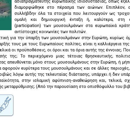
αδιαπραγμάτευτης ευρωπαϊκής ιδιοσυστασίας, όπως εξελ
διαμορφώθηκε στο πέρασμα των αιώνων. Επιπλέον, α
συλλήβδην όλα τα στοιχεία που λειτουργούν ως τροχο
ομαλή και δημιουργική ένταξη ή, καλύτερα, στη 
(participation) των μουσουλμάνων στα ευρωπαϊκά κράτ
αντίστοιχες κοινωνίες των πολιτών.
ική για την ύπαρξη των μουσουλμάνων στην Ευρώπη, κυρίως ό
ρξής τους με τους Ευρωπαίους πολίτες, είναι η καλλιέργεια της
λικά οι προϋποθέσεις, οι όροι και τα όρια αυτής της έννοιας; Ποι
σής της; Το περιεχόμενο μιας τέτοιας θρησκευτικής, πολιτισ
τας απευθύνεται μόνο στους μουσουλμάνους στην Ευρώπη, ή μή
να αφορούν ευρύτερα τους μουσουλμάνους και σε άλλες περιοχές,
ριβώς λόγω αυτής της τελευταίας διάστασης, υπάρχει ή δεν υπά
αϊκότητα, στην ισλαμική αφύπνιση-αναθεώρηση και, τελικά, σ
ής μεταρρύθμισης; (Από την παρουσίαση στο οπισθόφυλλο του βιβ