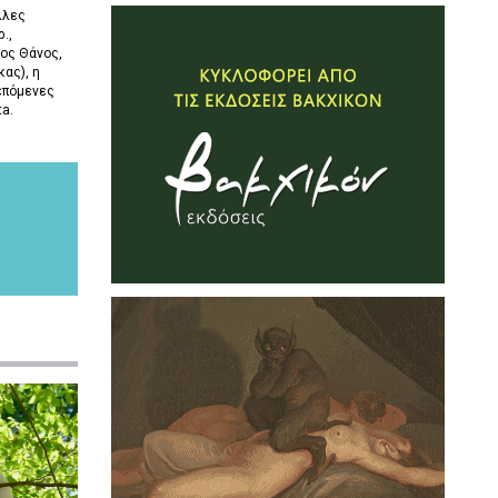
λλες
.,
ος Θάνος,
ας), η
επόμενες
ta.