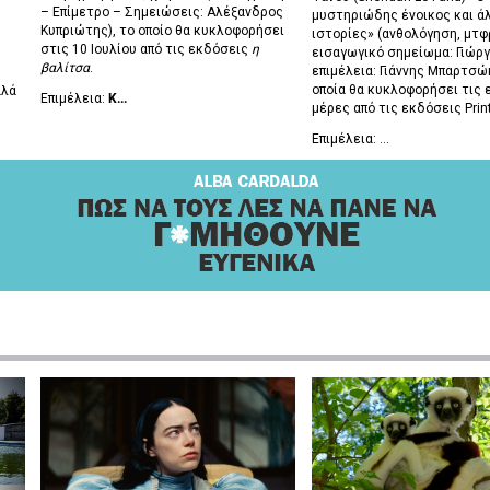
– Επίμετρο – Σημειώσεις: Αλέξανδρος
μυστηριώδης ένοικος και ά
Κυπριώτης), το οποίο θα κυκλοφορήσει
ιστορίες» (ανθολόγηση, μτφρ
στις 10 Ιουλίου από τις εκδόσεις
η
εισαγωγικό σημείωμα: Γιώργ
βαλίτσα
.
επιμέλεια: Γιάννης Μπαρτσώκ
οποία θα κυκλοφορήσει τις 
αλά
Επιμέλεια:
Κ...
μέρες από τις εκδόσεις Prin
Επιμέλεια: ...