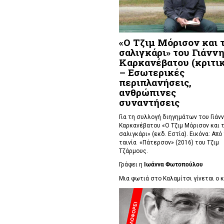
«Ο Τζιμ Μόρισον και 
σαλιγκάρι» του Γιάνν
Καρκανέβατου (κριτικ
– Εσωτερικές
περιπλανήσεις,
ανθρώπινες
συναντήσεις
Για τη συλλογή διηγημάτων του Γιάν
Καρκανέβατου «Ο Τζιμ Μόρισον και 
σαλιγκάρι» (εκδ. Εστία). Εικόνα: Από
ταινία «Πάτερσον» (2016) του Τζιμ
Τζάρμους.
Γράφει η
Ιωάννα Φωτοπούλου
Μια φωτιά στο Καλαμίτσι γίνεται ο κα