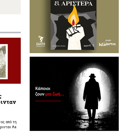
ς
ρινταν
ος από τη
ρινταν Λε