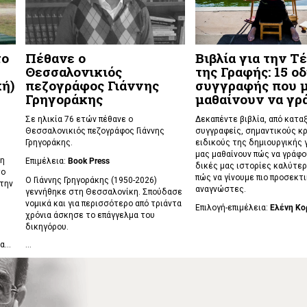
το
Πέθανε ο
Βιβλία για την Τ
η
Θεσσαλονικιός
της Γραφής: 15 ο
ή)
πεζογράφος Γιάννης
συγγραφής που 
Γρηγοράκης
μαθαίνουν να γ
Σε ηλικία 76 ετών πέθανε ο
Δεκαπέντε βιβλία, από κατα
Θεσσαλονικιός πεζογράφος Γιάννης
συγγραφείς, σημαντικούς κρ
Γρηγοράκης.
ειδικούς της δημιουργικής 
μας μαθαίνουν πώς να γράφο
νη
Επιμέλεια:
Book Press
δικές μας ιστορίες καλύτερ
το
πώς να γίνουμε πιο προσεκτι
Ο Γιάννης Γρηγοράκης (1950-2026)
 την
αναγνώστες.
γεννήθηκε στη Θεσσαλονίκη. Σπούδασε
νομικά και για περισσότερο από τριάντα
Επιλογή-επιμέλεια:
Ελένη Κο
χρόνια άσκησε το επάγγελμα του
δικηγόρου.
...
...