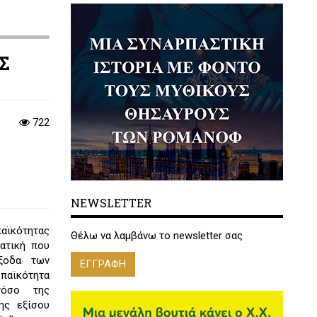
ΗΣ
722
NEWSLETTER
παϊκότητας
Θέλω να λαμβάνω το newsletter σας
ματική που
έξοδα των
ΕΓΓΡΑΦΗ
αϊκότητα
τόσο της
ης εξίσου