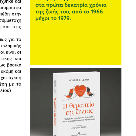
ίχθηκε και
πορρίπτει
πέδη στην
συμμετοχή
η και στις
μως για το
 ισλαμικής
οι είναι οι
τικής και
πως βασικά
 ακόμη και
ρχει σχέση
χέση με το
λίου)