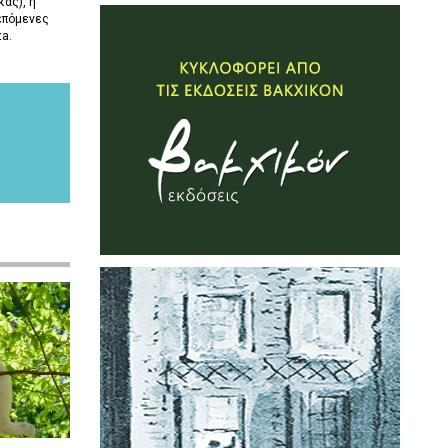
ας), η
επόμενες
ta.