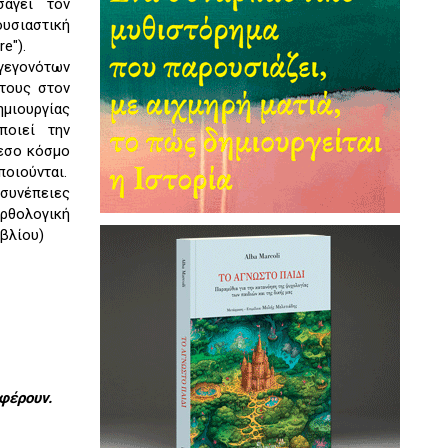
σάγει τον
ουσιαστική
e").
γεγονότων
 τους στον
ημιουργίας
ποιεί την
μεσο κόσμο
ποιούνται.
 συνέπειες
ορθολογική
ιβλίου)
φέρουν.