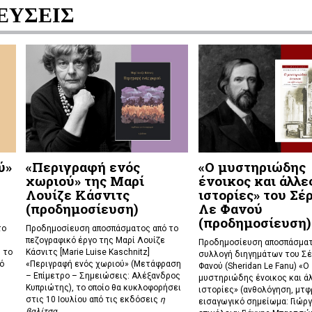
ΕΥΣΕΙΣ
ύ»
«Περιγραφή ενός
«Ο μυστηριώδης
χωριού» της Μαρί
ένοικος και άλλε
Λουίζε Κάσνιτς
ιστορίες» του Σέ
(προδημοσίευση)
Λε Φανού
(προδημοσίευση)
το
Προδημοσίευση αποσπάσματος από το
πεζογραφικό έργο της Μαρί Λουίζε
Προδημοσίευση αποσπάσματ
 το
Κάσνιτς [Marie Luise Kaschnitz]
συλλογή διηγημάτων του Σέ
ό
«Περιγραφή ενός χωριού» (Μετάφραση
Φανού (Sheridan Le Fanu) «Ο
– Επίμετρο – Σημειώσεις: Αλέξανδρος
μυστηριώδης ένοικος και ά
Κυπριώτης), το οποίο θα κυκλοφορήσει
ιστορίες» (ανθολόγηση, μτφρ
στις 10 Ιουλίου από τις εκδόσεις
η
εισαγωγικό σημείωμα: Γιώργ
βαλίτσα
.