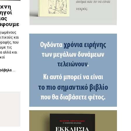
έχνη
δηγοί
μας
ράφουμε
ξιωμένους
ιτικούς και
γραφής, που
υμε τις
α αλλά και
κοί
ρόβηλα
...