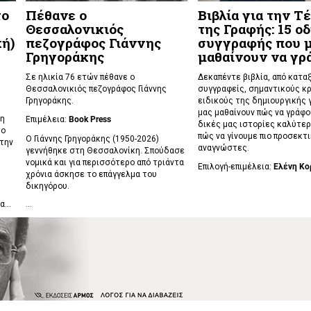
το
Πέθανε ο
Βιβλία για την Τ
η
Θεσσαλονικιός
της Γραφής: 15 ο
ή)
πεζογράφος Γιάννης
συγγραφής που 
Γρηγοράκης
μαθαίνουν να γ
Σε ηλικία 76 ετών πέθανε ο
Δεκαπέντε βιβλία, από κατα
Θεσσαλονικιός πεζογράφος Γιάννης
συγγραφείς, σημαντικούς κρ
Γρηγοράκης.
ειδικούς της δημιουργικής 
μας μαθαίνουν πώς να γράφο
νη
Επιμέλεια:
Book Press
δικές μας ιστορίες καλύτερ
το
πώς να γίνουμε πιο προσεκτι
Ο Γιάννης Γρηγοράκης (1950-2026)
 την
αναγνώστες.
γεννήθηκε στη Θεσσαλονίκη. Σπούδασε
νομικά και για περισσότερο από τριάντα
Επιλογή-επιμέλεια:
Ελένη Κο
χρόνια άσκησε το επάγγελμα του
δικηγόρου.
...
...