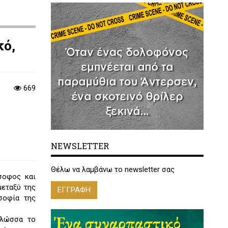
κό,
669
NEWSLETTER
Θέλω να λαμβάνω το newsletter σας
σοφος και
μεταξύ της
ΕΓΓΡΑΦΗ
σοφία της
γλώσσα το