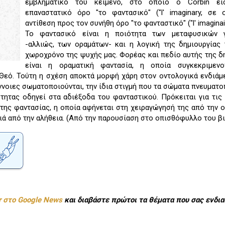
εμβληματικό του κείμενο, στο οποίο ο Corbin ει
επαναστατικό όρο "το φαντασικό" ("l' imaginary, σε 
αντίθεση προς τον συνήθη όρο "το φανταστικό" ("l' imaginair
Το φαντασικό είναι η ποιότητα των μεταφυσικών 
-αλλιώς, των οραμάτων- και η λογική της δημιουργίας
χωροχρόνο της ψυχής μας. Φορέας και πεδίο αυτής της δ
είναι η οραματική φαντασία, η οποία συγκεκριμενο
Θεό. Τούτη η σχέση αποκτά μορφή χάρη στον οντολογικά ενδιά
ννοιες σωματοποιούνται, την ίδια στιγμή που τα σώματα πνευματο
τητας οδηγεί στα αδιέξοδα του φανταστικού. Πρόκειται για τις
της φαντασίας, η οποία αφήνεται στη χειραγώγησή της από την 
ιά από την αλήθεια. (Από την παρουσίαση στο οπισθόφυλλο του β
r στο Google News
και διαβάστε πρώτοι τα θέματα που σας ενδια