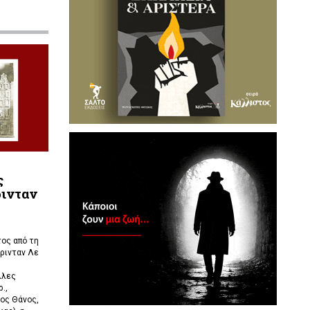
ς
ρινταν
ος από τη
ρινταν Λε
λλες
.,
ος Θάνος,