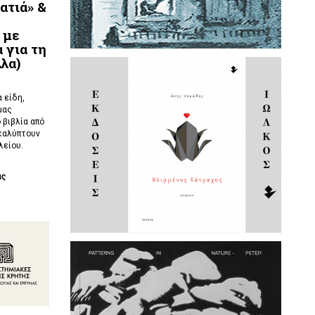
ατιά» &
 με
 για τη
λλα)
 είδη,
μας
 βιβλία από
καλύπτουν
λείου.
ας