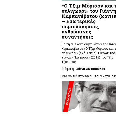
«Ο Τζιμ Μόρισον και 
σαλιγκάρι» του Γιάνν
Καρκανέβατου (κριτικ
– Εσωτερικές
περιπλανήσεις,
ανθρώπινες
συναντήσεις
Για τη συλλογή διηγημάτων του Γιάν
Καρκανέβατου «Ο Τζιμ Μόρισον και 
σαλιγκάρι» (εκδ. Εστία). Εικόνα: Από
ταινία «Πάτερσον» (2016) του Τζιμ
Τζάρμους.
Γράφει η
Ιωάννα Φωτοπούλου
Μια φωτιά στο Καλαμίτσι γίνεται ο κα