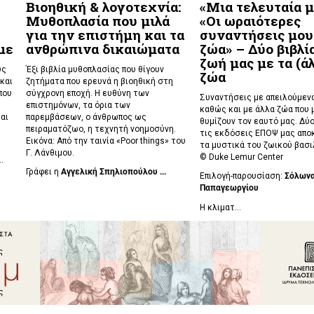
Βιοηθική & λογοτεχνία:
«Μια τελευταία μ
Μυθοπλασία που μιλά
«Οι ωραιότερες
για την επιστήμη και τα
συναντήσεις μου
με
ανθρώπινα δικαιώματα
ζώα» – Δύο βιβλία
ζωή μας με τα (ά
υς
Έξι βιβλία μυθοπλασίας που θίγουν
ζώα
και
ζητήματα που ερευνά η βιοηθική στη
που
σύγχρονη εποχή. Η ευθύνη των
Συναντήσεις με απειλούμενα
επιστημόνων, τα όρια των
καθώς και με άλλα ζώα που 
αι
παρεμβάσεων, ο άνθρωπος ως
θυμίζουν τον εαυτό μας. Δύο
πειραματόζωο, η τεχνητή νοημοσύνη.
τις εκδόσεις ΕΠΟΨ μας απο
Εικόνα: Από την ταινία «Poor things» του
τα μυστικά του ζωικού βασι
Γ. Λάνθιμου.
©
Duke Lemur Center
..
Γράφει η
Αγγελική Σπηλιοπούλου ...
Επιλογή-παρουσίαση:
Σόλων
Παπαγεωργίου
Η κλιματ...