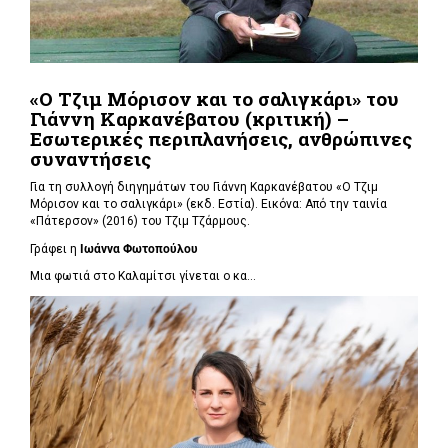
«Ο Τζιμ Μόρισον και το σαλιγκάρι» του
Γιάννη Καρκανέβατου (κριτική) –
Εσωτερικές περιπλανήσεις, ανθρώπινες
συναντήσεις
Για τη συλλογή διηγημάτων του Γιάννη Καρκανέβατου «Ο Τζιμ
Μόρισον και το σαλιγκάρι» (εκδ. Εστία). Εικόνα: Από την ταινία
«Πάτερσον» (2016) του Τζιμ Τζάρμους.
Γράφει η
Ιωάννα Φωτοπούλου
Μια φωτιά στο Καλαμίτσι γίνεται ο κα...