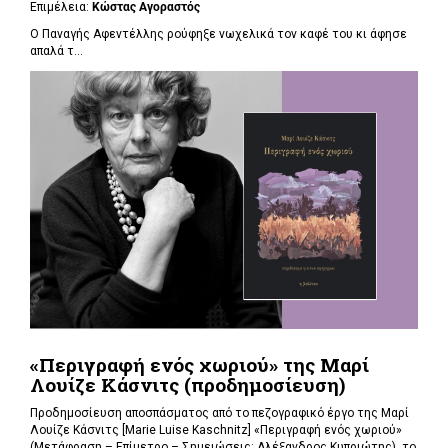
Επιμέλεια:
Κώστας Αγοραστός
Ο Παναγής Αφεντέλλης ρούφηξε νωχελικά τον καφέ του κι άφησε
απαλά τ...
«Περιγραφή ενός χωριού» της Μαρί
Λουίζε Κάσνιτς (προδημοσίευση)
Προδημοσίευση αποσπάσματος από το πεζογραφικό έργο της Μαρί
Λουίζε Κάσνιτς [Marie Luise Kaschnitz] «Περιγραφή ενός χωριού»
(Μετάφραση – Επίμετρο – Σημειώσεις: Αλέξανδρος Κυπριώτης), το