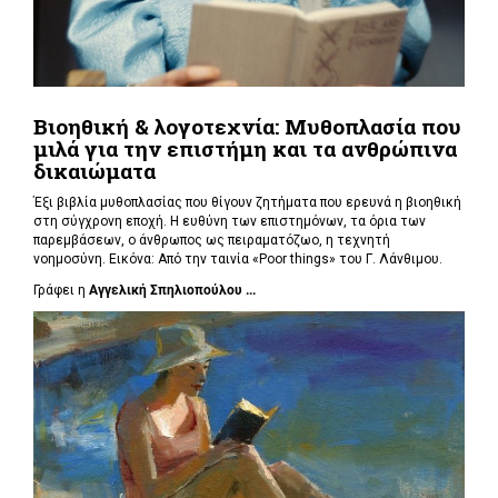
Βιοηθική & λογοτεχνία: Μυθοπλασία που
μιλά για την επιστήμη και τα ανθρώπινα
δικαιώματα
Έξι βιβλία μυθοπλασίας που θίγουν ζητήματα που ερευνά η βιοηθική
στη σύγχρονη εποχή. Η ευθύνη των επιστημόνων, τα όρια των
παρεμβάσεων, ο άνθρωπος ως πειραματόζωο, η τεχνητή
νοημοσύνη. Εικόνα: Από την ταινία «Poor things» του Γ. Λάνθιμου.
Γράφει η
Αγγελική Σπηλιοπούλου ...