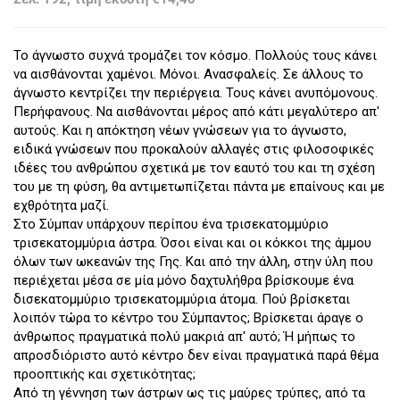
Το άγνωστο συχνά τρομάζει τον κόσμο. Πολλούς τους κάνει
να αισθάνονται χαμένοι. Μόνοι. Ανασφαλείς. Σε άλλους το
άγνωστο κεντρίζει την περιέργεια. Τους κάνει ανυπόμονους.
Περήφανους. Να αισθάνονται μέρος από κάτι μεγαλύτερο απ'
αυτούς. Και η απόκτηση νέων γνώσεων για το άγνωστο,
ειδικά γνώσεων που προκαλούν αλλαγές στις φιλοσοφικές
ιδέες του ανθρώπου σχετικά με τον εαυτό του και τη σχέση
του με τη φύση, θα αντιμετωπίζεται πάντα με επαίνους και με
εχθρότητα μαζί.
Στο Σύμπαν υπάρχουν περίπου ένα τρισεκατομμύριο
τρισεκατομμύρια άστρα. Όσοι είναι και οι κόκκοι της άμμου
όλων των ωκεανών της Γης. Και από την άλλη, στην ύλη που
περιέχεται μέσα σε μία μόνο δαχτυλήθρα βρίσκουμε ένα
δισεκατομμύριο τρισεκατομμύρια άτομα. Πού βρίσκεται
λοιπόν τώρα το κέντρο του Σύμπαντος; Βρίσκεται άραγε ο
άνθρωπος πραγματικά πολύ μακριά απ' αυτό; Ή μήπως το
απροσδιόριστο αυτό κέντρο δεν είναι πραγματικά παρά θέμα
προοπτικής και σχετικότητας;
Από τη γέννηση των άστρων ως τις μαύρες τρύπες, από τα