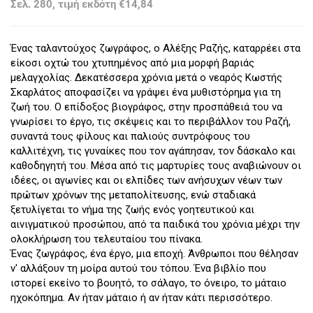
Σελ. 280, τιμή εκδότη €14,84
Ένας ταλαντούχος ζωγράφος, ο Αλέξης Ραζής, καταρρέει στα
είκοσι οχτώ του χτυπημένος από μια μορφή βαριάς
μελαγχολίας. Δεκατέσσερα χρόνια μετά ο νεαρός Κωστής
Σκαρλάτος αποφασίζει να γράψει ένα μυθιστόρημα για τη
ζωή του. Ο επίδοξος βιογράφος, στην προσπάθειά του να
γνωρίσει το έργο, τις σκέψεις και το περιβάλλον του Ραζή,
συναντά τους φίλους και παλιούς συντρόφους του
καλλιτέχνη, τις γυναίκες που τον αγάπησαν, τον δάσκαλο και
καθοδηγητή του. Μέσα από τις μαρτυρίες τους αναβιώνουν οι
ιδέες, οι αγωνίες και οι ελπίδες των ανήσυχων νέων των
πρώτων χρόνων της μεταπολίτευσης, ενώ σταδιακά
ξετυλίγεται το νήμα της ζωής ενός γοητευτικού και
αινιγματικού προσώπου, από τα παιδικά του χρόνια μέχρι την
ολοκλήρωση του τελευταίου του πίνακα.
Ένας ζωγράφος, ένα έργο, μια εποχή. Άνθρωποι που θέλησαν
ν' αλλάξουν τη μοίρα αυτού του τόπου. Ένα βιβλίο που
ιστορεί εκείνο το βουητό, το σάλαγο, το όνειρο, το μάταιο
ηχοκόπημα. Αν ήταν μάταιο ή αν ήταν κάτι περισσότερο.