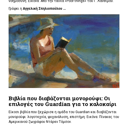
νοημοσύνη. Εικόνα: Από την ταινία «Poor things» του Γ. Λάνθιμου.
Γράφει η
Αγγελική Σπηλιοπούλου ...
Βιβλία που διαβάζονται μονορούφι: Οι
επιλογές του Guardian για το καλοκαίρι
Είκοσι βιβλία που ξεχώρισε η ομάδα του Guardian και διαβάζονται
μονορούφι: λογοτεχνία, ψυχανάλυση, επιστήμη. Εικόνα: Πίνακας του
Αμερικανού ζωγράφου Ντάρεν Τόμσον.