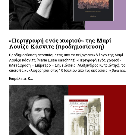
«Περιγραφή ενός χωριού» της Μαρί
Λουίζε Κάσνιτς (προδημοσίευση)
Προδημοσίευση αποσπάσματος από το πεζογραφικό έργο της Μαρί
Λουίζε Κάσνιτς [Marie Luise Kaschnitz] «Περιγραφή ενός χωριού»
(Μετάφραση – Επίμετρο – Σημειώσεις: Αλέξανδρος Κυπριώτης), το
οποίο θα κυκλοφορήσει στις 10 Ιουλίου από τις εκδόσεις
η βαλίτσα
.
Επιμέλεια:
Κ...