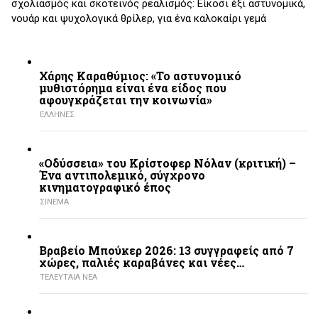
σχολιασμός και σκοτεινός ρεαλισμός: Είκοσι έξι αστυνομικά,
νουάρ και ψυχολογικά θρίλερ, για ένα καλοκαίρι γεμά
Χάρης Καραθύμιος: «Το αστυνομικό
μυθιστόρημα είναι ένα είδος που
αφουγκράζεται την κοινωνία»
ΕΛΛΗΝΕΣ
«Οδύσσεια» του Κρίστοφερ Νόλαν (κριτική) –
Ένα αντιπολεμικό, σύγχρονο
κινηματογραφικό έπος
ΣΙΝΕΜΑ
Βραβείο Μπούκερ 2026: 13 συγγραφείς από 7
χώρες, παλιές καραβάνες και νέες…
ΤΕΛΕΥΤΑΙΑ ΝΕΑ