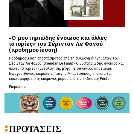
«Ο μυστηριώδης ένοικος και άλλες
ιστορίες» του Σέρινταν Λε Φανού
(προδημοσίευση)
Προδημοσίευση αποσπάσματος από τη συλλογή διηγημάτων του
Σέρινταν Λε Φανού (Sheridan Le Fanu) «Ο μυστηριώδης ένοικος και
άλλες ιστορίες» (ανθολόγηση, μτφρ., εισαγωγικό σημείωμα:
Γιώργος Θάνος, επιμέλεια: Γιάννης Μπαρτσώκας), η οποία θα
κυκλοφορήσει τις επόμενες μέρες από τις εκδόσεις Printa.
Επιμέλεια: ...
ΠΡΟΤΑΣΕΙΣ