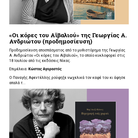
«Οι κόρες του Αϊβαλιού» της Γεωργίας Α.
Ανδριώτου (προδημοσίευση)
Προδημοσίευση αποσπάσματος από το μυθιστόρημα της Γεωργίας
Α. Ανδριώτου «Οι κόρες του Αϊβαλιού», το οποίο κυκλοφορεί στις
18 Ιουλίου από τις εκδόσεις Νίκας.
Επιμέλεια:
Κώστας Αγοραστός
Ο Παναγής Αφεντέλλης ρούφηξε νωχελικά τον καφέ του κι άφησε
απαλά τ...