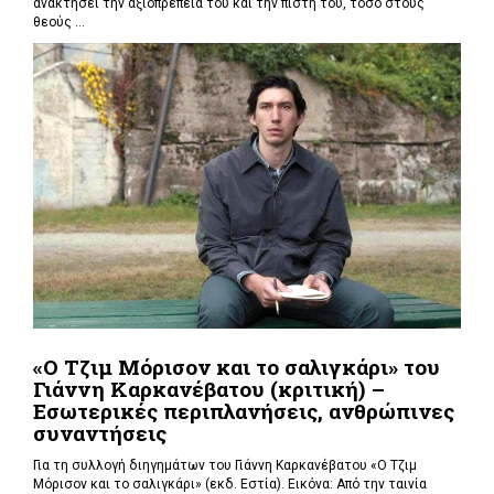
ανακτήσει την αξιοπρέπειά του και την πίστη του, τόσο στους
θεούς ...
«Ο Τζιμ Μόρισον και το σαλιγκάρι» του
Γιάννη Καρκανέβατου (κριτική) –
Εσωτερικές περιπλανήσεις, ανθρώπινες
συναντήσεις
Για τη συλλογή διηγημάτων του Γιάννη Καρκανέβατου «Ο Τζιμ
Μόρισον και το σαλιγκάρι» (εκδ. Εστία). Εικόνα: Από την ταινία