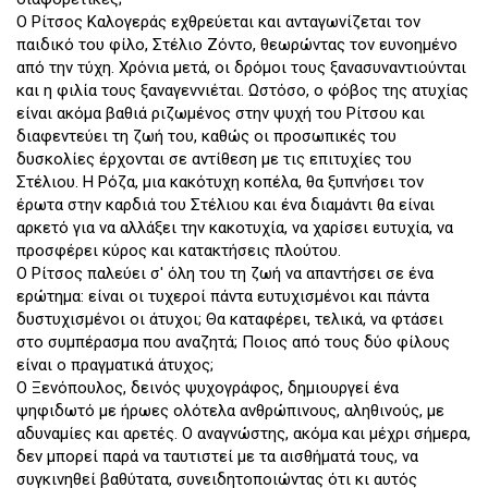
Ο Ρίτσος Καλογεράς εχθρεύεται και ανταγωνίζεται τον
παιδικό του φίλο, Στέλιο Ζόντο, θεωρώντας τον ευνοημένο
από την τύχη. Χρόνια μετά, οι δρόμοι τους ξανασυναντιούνται
και η φιλία τους ξαναγεννιέται. Ωστόσο, ο φόβος της ατυχίας
είναι ακόμα βαθιά ριζωμένος στην ψυχή του Ρίτσου και
διαφεντεύει τη ζωή του, καθώς οι προσωπικές του
δυσκολίες έρχονται σε αντίθεση με τις επιτυχίες του
Στέλιου. Η Ρόζα, μια κακότυχη κοπέλα, θα ξυπνήσει τον
έρωτα στην καρδιά του Στέλιου και ένα διαμάντι θα είναι
αρκετό για να αλλάξει την κακοτυχία, να χαρίσει ευτυχία, να
προσφέρει κύρος και κατακτήσεις πλούτου.
Ο Ρίτσος παλεύει σ' όλη του τη ζωή να απαντήσει σε ένα
ερώτημα: είναι οι τυχεροί πάντα ευτυχισμένοι και πάντα
δυστυχισμένοι οι άτυχοι; Θα καταφέρει, τελικά, να φτάσει
στο συμπέρασμα που αναζητά; Ποιος από τους δύο φίλους
είναι ο πραγματικά άτυχος;
Ο Ξενόπουλος, δεινός ψυχογράφος, δημιουργεί ένα
ψηφιδωτό με ήρωες ολότελα ανθρώπινους, αληθινούς, με
αδυναμίες και αρετές. Ο αναγνώστης, ακόμα και μέχρι σήμερα,
δεν μπορεί παρά να ταυτιστεί με τα αισθήματά τους, να
συγκινηθεί βαθύτατα, συνειδητοποιώντας ότι κι αυτός