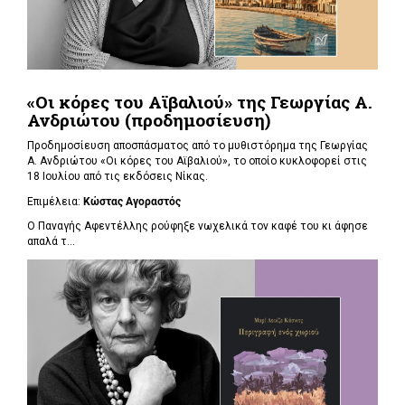
«Οι κόρες του Αϊβαλιού» της Γεωργίας Α.
Ανδριώτου (προδημοσίευση)
Προδημοσίευση αποσπάσματος από το μυθιστόρημα της Γεωργίας
Α. Ανδριώτου «Οι κόρες του Αϊβαλιού», το οποίο κυκλοφορεί στις
18 Ιουλίου από τις εκδόσεις Νίκας.
Επιμέλεια:
Κώστας Αγοραστός
Ο Παναγής Αφεντέλλης ρούφηξε νωχελικά τον καφέ του κι άφησε
απαλά τ...