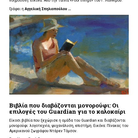
νοημοσύνη. Εικόνα: Από την ταινία «Poor things» του Γ. Λάνθιμου.
Γράφει η
Αγγελική Σπηλιοπούλου ...
Βιβλία που διαβάζονται μονορούφι: Οι
επιλογές του Guardian για το καλοκαίρι
Είκοσι βιβλία που ξεχώρισε η ομάδα του Guardian και διαβάζονται
μονορούφι: λογοτεχνία, ψυχανάλυση, επιστήμη. Εικόνα: Πίνακας του
Αμερικανού ζωγράφου Ντάρεν Τόμσον.