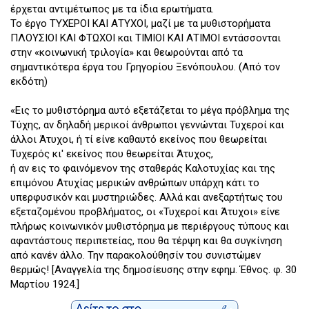
έρχεται αντιμέτωπος με τα ίδια ερωτήματα.
Το έργο ΤΥΧΕΡΟΙ ΚΑΙ ΑΤΥΧΟΙ, μαζί με τα μυθιστορήματα
ΠΛΟΥΣΙΟΙ ΚΑΙ ΦΤΩΧΟΙ και ΤΙΜΙΟΙ ΚΑΙ ΑΤΙΜΟΙ εντάσσονται
στην «κοινωνική τριλογία» και θεωρούνται από τα
σημαντικότερα έργα του Γρηγορίου Ξενόπουλου. (Από τον
εκδότη)
«Εις το μυθιστόρημα αυτό εξετάζεται το μέγα πρόβλημα της
Τύχης, αν δηλαδή μερικοί άνθρωποι γεννώνται Τυχεροί και
άλλοι Άτυχοι, ή τί είνε καθαυτό εκείνος που θεωρείται
Τυχερός κι' εκείνος που θεωρείται Άτυχος,
ή αν εις το φαινόμενον της σταθεράς Καλοτυχίας και της
επιμόνου Ατυχίας μερικών ανθρώπων υπάρχη κάτι το
υπερφυσικόν και μυστηριώδες. Αλλά και ανεξαρτήτως του
εξεταζομένου προβλήματος, οι «Τυχεροί και Άτυχοι» είνε
πλήρως κοινωνικόν μυθιστόρημα με περιέργους τύπους και
αφαντάστους περιπετείας, που θα τέρψη και θα συγκίνηση
από κανέν άλλο. Την παρακολούθησίν του συνιστώμεν
θερμώς! [Αναγγελία της δημοσίευσης στην εφημ. Έθνος. φ. 30
Μαρτίου 1924.]