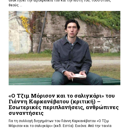
ανακτήσει την αξιοπρέπειά του και την πίστη του, τόσο στους
θεούς ...
«Ο Τζιμ Μόρισον και το σαλιγκάρι» του
Γιάννη Καρκανέβατου (κριτική) –
Εσωτερικές περιπλανήσεις, ανθρώπινες
συναντήσεις
Για τη συλλογή διηγημάτων του Γιάννη Καρκανέβατου «Ο Τζιμ
Μόρισον και το σαλιγκάρι» (εκδ. Εστία). Εικόνα: Από την ταινία