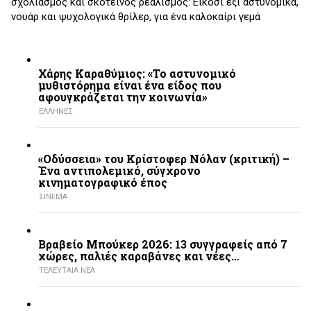
σχολιασμός και σκοτεινός ρεαλισμός: Είκοσι έξι αστυνομικά,
νουάρ και ψυχολογικά θρίλερ, για ένα καλοκαίρι γεμά
Χάρης Καραθύμιος: «Το αστυνομικό
μυθιστόρημα είναι ένα είδος που
αφουγκράζεται την κοινωνία»
ΕΛΛΗΝΕΣ
«Οδύσσεια» του Κρίστοφερ Νόλαν (κριτική) –
Ένα αντιπολεμικό, σύγχρονο
κινηματογραφικό έπος
ΣΙΝΕΜΑ
Βραβείο Μπούκερ 2026: 13 συγγραφείς από 7
χώρες, παλιές καραβάνες και νέες…
ΤΕΛΕΥΤΑΙΑ ΝΕΑ