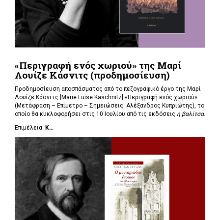
«Περιγραφή ενός χωριού» της Μαρί
Λουίζε Κάσνιτς (προδημοσίευση)
Προδημοσίευση αποσπάσματος από το πεζογραφικό έργο της Μαρί
Λουίζε Κάσνιτς [Marie Luise Kaschnitz] «Περιγραφή ενός χωριού»
(Μετάφραση – Επίμετρο – Σημειώσεις: Αλέξανδρος Κυπριώτης), το
οποίο θα κυκλοφορήσει στις 10 Ιουλίου από τις εκδόσεις
η βαλίτσα
.
Επιμέλεια:
Κ...