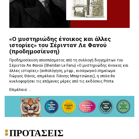
«Ο μυστηριώδης ένοικος και άλλες
ιστορίες» του Σέρινταν Λε Φανού
(προδημοσίευση)
Προδημοσίευση αποσπάσματος από τη συλλογή διηγημάτων του
Σέρινταν Λε Φανού (Sheridan Le Fanu) «Ο μυστηριώδης ένοικος και
άλλες ιστορίες» (ανθολόγηση, μτφρ., εισαγωγικό σημείωμα:
Γιώργος Θάνος, επιμέλεια: Γιάννης Μπαρτσώκας), η οποία θα
κυκλοφορήσει τις επόμενες μέρες από τις εκδόσεις Printa.
Επιμέλεια: ...
ΠΡΟΤΑΣΕΙΣ