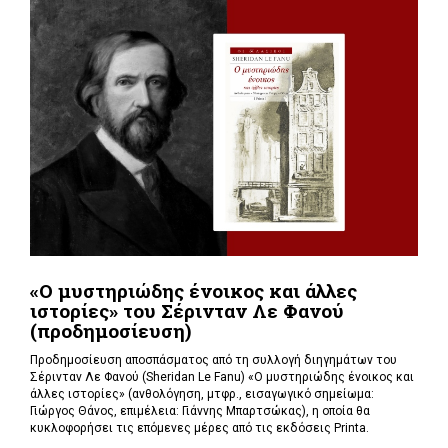
«Ο μυστηριώδης ένοικος και άλλες
ιστορίες» του Σέρινταν Λε Φανού
(προδημοσίευση)
Προδημοσίευση αποσπάσματος από τη συλλογή διηγημάτων του
Σέρινταν Λε Φανού (Sheridan Le Fanu) «Ο μυστηριώδης ένοικος και
άλλες ιστορίες» (ανθολόγηση, μτφρ., εισαγωγικό σημείωμα:
Γιώργος Θάνος, επιμέλεια: Γιάννης Μπαρτσώκας), η οποία θα
κυκλοφορήσει τις επόμενες μέρες από τις εκδόσεις Printa.