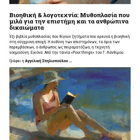
Βιοηθική & λογοτεχνία: Μυθοπλασία που
μιλά για την επιστήμη και τα ανθρώπινα
δικαιώματα
Έξι βιβλία μυθοπλασίας που θίγουν ζητήματα που ερευνά η βιοηθική
στη σύγχρονη εποχή. Η ευθύνη των επιστημόνων, τα όρια των
παρεμβάσεων, ο άνθρωπος ως πειραματόζωο, η τεχνητή
νοημοσύνη. Εικόνα: Από την ταινία «Poor things» του Γ. Λάνθιμου.
Γράφει η
Αγγελική Σπηλιοπούλου ...