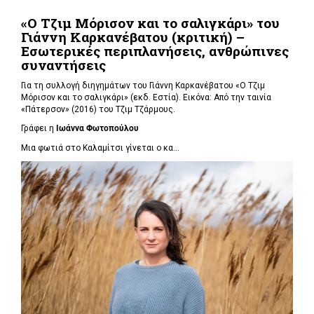
«Ο Τζιμ Μόρισον και το σαλιγκάρι» του
Γιάννη Καρκανέβατου (κριτική) –
Εσωτερικές περιπλανήσεις, ανθρώπινες
συναντήσεις
Για τη συλλογή διηγημάτων του Γιάννη Καρκανέβατου «Ο Τζιμ
Μόρισον και το σαλιγκάρι» (εκδ. Εστία). Εικόνα: Από την ταινία
«Πάτερσον» (2016) του Τζιμ Τζάρμους.
Γράφει η
Ιωάννα Φωτοπούλου
Μια φωτιά στο Καλαμίτσι γίνεται ο κα...