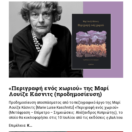
«Περιγραφή ενός χωριού» της Μαρί
Λουίζε Κάσνιτς (προδημοσίευση)
Προδημοσίευση αποσπάσματος από το πεζογραφικό έργο της Μαρί
Λουίζε Κάσνιτς [Marie Luise Kaschnitz] «Περιγραφή ενός χωριού»
(Μετάφραση – Επίμετρο – Σημειώσεις: Αλέξανδρος Κυπριώτης), το
οποίο θα κυκλοφορήσει στις 10 Ιουλίου από τις εκδόσεις
η βαλίτσα
.
Επιμέλεια:
Κ...