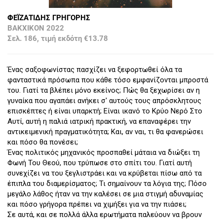
ΦΕΪΖΑΤΙΔΗΣ ΓΡΗΓΟΡΗΣ
ΒΑΚΧΙΚΟΝ 2022
Σελ. 186, τιμή εκδότη €13.78
Ένας σαξοφωνίστας πασχίζει να ξεφορτωθεί όλα τα
φανταστικά πρόσωπα που κάθε τόσο εμφανίζονται μπροστά
του. Γιατί τα βλέπει μόνο εκείνος; Πώς θα ξεχωρίσει αν η
γυναίκα που αγαπάει ανήκει σ' αυτούς τους απρόσκλητους
επισκέπτες ή είναι υπαρκτή; Είναι ικανό το Κρύο Νερό Στο
Αυτί, αυτή η παλιά ιατρική πρακτική, να επαναφέρει την
αντικειμενική πραγματικότητα; Και, αν ναι, τι θα φανερώσει
και πόσο θα πονέσει;
Ένας πολιτικός μηχανικός προσπαθεί μάταια να διώξει τη
Φωνή Του Θεού, που τρύπωσε στο σπίτι του. Γιατί αυτή
συνεχίζει να του ξεγλιστράει και να κρύβεται πίσω από τα
έπιπλα του διαμερίσματος; Τι σημαίνουν τα λόγια της; Πόσο
μεγάλο λάθος ήταν να την καλέσει σε μια στιγμή αδυναμίας
και πόσο γρήγορα πρέπει να χιμήξει για να την πιάσει;
Σε αυτά, και σε πολλά άλλα ερωτήματα παλεύουν να βρουν