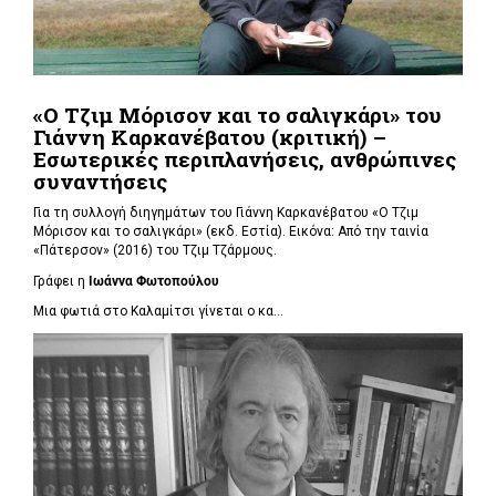
«Ο Τζιμ Μόρισον και το σαλιγκάρι» του
Γιάννη Καρκανέβατου (κριτική) –
Εσωτερικές περιπλανήσεις, ανθρώπινες
συναντήσεις
Για τη συλλογή διηγημάτων του Γιάννη Καρκανέβατου «Ο Τζιμ
Μόρισον και το σαλιγκάρι» (εκδ. Εστία). Εικόνα: Από την ταινία
«Πάτερσον» (2016) του Τζιμ Τζάρμους.
Γράφει η
Ιωάννα Φωτοπούλου
Μια φωτιά στο Καλαμίτσι γίνεται ο κα...