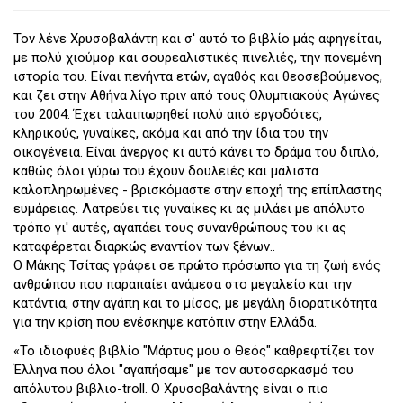
Τον λένε Χρυσοβαλάντη και σ' αυτό το βιβλίο μάς αφηγείται,
με πολύ χιούμορ και σουρεαλιστικές πινελιές, την πονεμένη
ιστορία του. Είναι πενήντα ετών, αγαθός και θεοσεβούμενος,
και ζει στην Αθήνα λίγο πριν από τους Ολυμπιακούς Αγώνες
του 2004. Έχει ταλαιπωρηθεί πολύ από εργοδότες,
κληρικούς, γυναίκες, ακόμα και από την ίδια του την
οικογένεια. Είναι άνεργος κι αυτό κάνει το δράμα του διπλό,
καθώς όλοι γύρω του έχουν δουλειές και μάλιστα
καλοπληρωμένες - βρισκόμαστε στην εποχή της επίπλαστης
ευμάρειας. Λατρεύει τις γυναίκες κι ας μιλάει με απόλυτο
τρόπο γι' αυτές, αγαπάει τους συνανθρώπους του κι ας
καταφέρεται διαρκώς εναντίον των ξένων..
Ο Μάκης Τσίτας γράφει σε πρώτο πρόσωπο για τη ζωή ενός
ανθρώπου που παραπαίει ανάμεσα στο μεγαλείο και την
κατάντια, στην αγάπη και το μίσος, με μεγάλη διορατικότητα
για την κρίση που ενέσκηψε κατόπιν στην Ελλάδα.
«Το ιδιοφυές βιβλίο "Μάρτυς μου ο Θεός" καθρεφτίζει τον
Έλληνα που όλοι "αγαπήσαμε" με τον αυτοσαρκασμό του
απόλυτου βιβλιο-troll. Ο Χρυσοβαλάντης είναι ο πιο