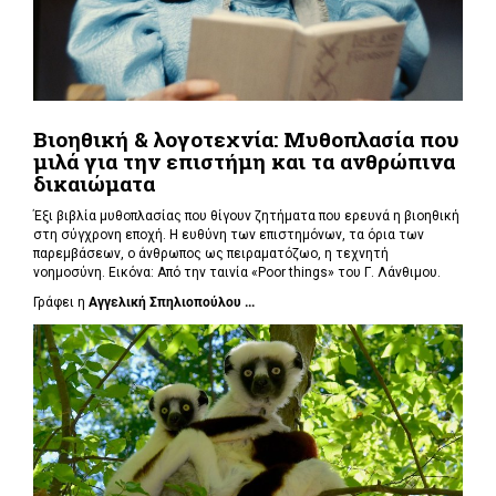
Βιοηθική & λογοτεχνία: Μυθοπλασία που
μιλά για την επιστήμη και τα ανθρώπινα
δικαιώματα
Έξι βιβλία μυθοπλασίας που θίγουν ζητήματα που ερευνά η βιοηθική
στη σύγχρονη εποχή. Η ευθύνη των επιστημόνων, τα όρια των
παρεμβάσεων, ο άνθρωπος ως πειραματόζωο, η τεχνητή
νοημοσύνη. Εικόνα: Από την ταινία «Poor things» του Γ. Λάνθιμου.
Γράφει η
Αγγελική Σπηλιοπούλου ...