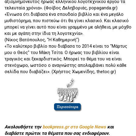
αξιομνημόνευτος ήρωας ελληνικού λογοτεχνικού έργου τα
τελευταία χρόνια». (Φοίβος Δεληβοριάς, popaganda.gr)
«Ένιωσα ότι διάβασα ένα σπουδαίο βιβλίο και ένα μεγάλο
μυθιστόρημα, που πιστεύω ότι θα γίνει κλασικό. Και κλασικό
μπορεί να γίνει αυτό που είναι γραμμένο με αλήθεια, με μόχθο
και με αγάπη στην ίδια τη λογοτεχνία».
(Νίκος Βατόπουλος, "Η Καθημερινή")
«Το καλύτερο βιβλίο που διάβασα το 2014 είναι το "Μάρτυς
μου ο Θεός" του Μάκη Τσίτα. Ο ήρωας του βιβλίου είναι
τραγικός και ξεκαρδιστικός. Μπορεί το θέμα του να είναι
στενόχωρο, ωστόσο ο αναγνώστης απολαμβάνει πολύ κάθε
σελίδα που διαβάζει». (Χρήστος Χωμενίδης, thetoc.gr)
Ακολουθήστε την
bookpress.gr στο Google News
και
διαβάστε πρώτοι τα θέματα που σας ενδιαφέρουν.