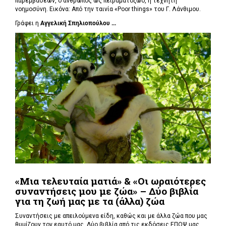
παρεμβάσεων, ο άνθρωπος ως πειραματόζωο, η τεχνητή
νοημοσύνη. Εικόνα: Από την ταινία «Poor things» του Γ. Λάνθιμου.
Γράφει η
Αγγελική Σπηλιοπούλου ...
«Μια τελευταία ματιά» & «Οι ωραιότερες
συναντήσεις μου με ζώα» – Δύο βιβλία
για τη ζωή μας με τα (άλλα) ζώα
Συναντήσεις με απειλούμενα είδη, καθώς και με άλλα ζώα που μας
θυμίζουν τον εαυτό μας. Δύο βιβλία από τις εκδόσεις ΕΠΟΨ μας