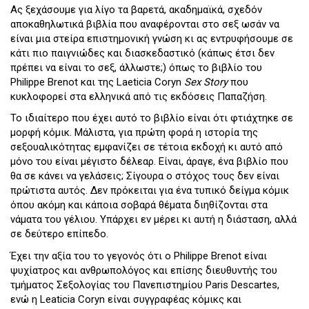
Ας ξεχάσουμε για λίγο τα βαρετά, ακαδημαϊκά, σχεδόν
αποκαθηλωτικά βιβλία που αναφέρονται στο σεξ ωσάν να
είναι μια στείρα επιστημονική γνώση κι ας εντρυφήσουμε σε
κάτι πιο παιγνιώδες και διασκεδαστικό (κάπως έτσι δεν
πρέπει να είναι το σεξ, άλλωστε;) όπως το βιβλίο του
Philippe Brenot και της Laeticia Coryn
Sex Story
που
κυκλοφορεί στα ελληνικά από τις εκδόσεις Παπαζήση.
Το ιδιαίτερο που έχει αυτό το βιβλίο είναι ότι φτιάχτηκε σε
μορφή κόμικ. Μάλιστα, για πρώτη φορά η ιστορία της
σεξουαλικότητας εμφανίζει σε τέτοια εκδοχή κι αυτό από
μόνο του είναι μέγιστο δέλεαρ. Είναι, άραγε, ένα βιβλίο που
θα σε κάνει να γελάσεις; Σίγουρα ο στόχος τους δεν είναι
πρώτιστα αυτός. Δεν πρόκειται για ένα τυπικό δείγμα κόμικ
όπου ακόμη και κάποια σοβαρά θέματα διηθίζονται στα
νάματα του γέλιου. Υπάρχει εν μέρει κι αυτή η διάσταση, αλλά
σε δεύτερο επίπεδο.
Έχει την αξία του το γεγονός ότι ο Philippe Brenot είναι
ψυχίατρος και ανθρωπολόγος και επίσης διευθυντής του
τμήματος Σεξολογίας του Πανεπιστημίου Paris Descartes,
ενώ η Leaticia Coryn είναι συγγραφέας κόμικς και