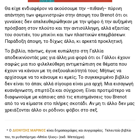
Θα είχε ενδιαφέρον να ακούσουμε την –πιθανή– πύρινη
απάντηση των φεμινιστριών στην άποψη του Brenot ότι οι
γυναίκες δεν απελευθερώθηκαν με την ψήφο ή την αυξημένη
πρόσβαση στον πλούτο και την αντισύλληψη, αλλά εξαιτίας
του σουτιέν, του μπικίνι και των πλαστικών επεμβάσεων.
Παράδοξη άποψη, το δίχως άλλο, κι αρκετά προκλητική.
Το βιβλίο, πάντως, έγινε ευπώλητο στη Γαλλία
αποδεικνύοντάς μας για άλλη μια φορά ότι οι Γάλλοι έχουν
σαφώς μια πιο φιλελεύθερη αντιμετώπιση σε θέματα που
έχουν να κάνουν με τη σεξουαλικότητά τους. Μήπως να
αρχίσουμε να το κάνουμε κι εμείς; Το συγκεκριμένο βιβλίο
δεν είναι το άπαν, αλλά σίγουρα είναι μια αρχή. Μια εισαγωγή
ευανάγνωστη, σπιρτόζα και σύγχρονη. Είναι προτιμότερο να
διαφωνούμε με κάποιες από τις επισημάνσεις του Brenot
από το να είμαστε στο πλήρες σκοτάδι. Αν μη τι άλλο δεν μας
χρειάζονται άλλο οι ρόδινοι φόβοι στο σεξ.
＊Ο
ΔΙΟΝΥΣΗΣ ΜΑΡΙΝΟΣ
είναι δημοσιογράφος και συγγραφέας. Τελευταίο βιβλίο
του, το μυθιστόρημα «Μπλε ήλιος» (εκδ. Μεταίχμιο).