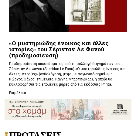
«Ο μυστηριώδης ένοικος και άλλες
ιστορίες» του Σέρινταν Λε Φανού
(προδημοσίευση)
Προδημοσίευση αποσπάσματος από τη συλλογή διηγημάτων του
Σέρινταν Λε Φανού (Sheridan Le Fanu) «Ο μυστηριώδης ένοικος και
άλλες ιστορίες» (ανθολόγηση, μτφρ., εισαγωγικό σημείωμα:
Γιώργος Θάνος, επιμέλεια: Γιάννης Μπαρτσώκας), η οποία θα
κυκλοφορήσει τις επόμενες μέρες από τις εκδόσεις Printa.
Επιμέλεια: ...
ΠΡΟΤΑΣΕΙΣ