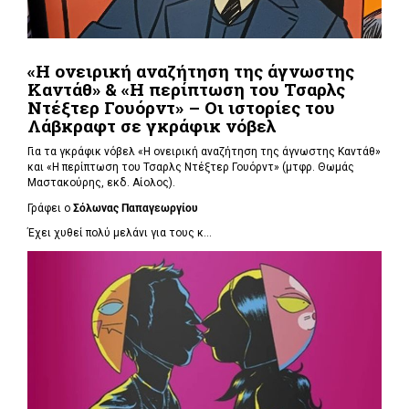
«Η ονειρική αναζήτηση της άγνωστης
Καντάθ» & «Η περίπτωση του Τσαρλς
Ντέξτερ Γουόρντ» – Οι ιστορίες του
Λάβκραφτ σε γκράφικ νόβελ
Για τα γκράφικ νόβελ «Η ονειρική αναζήτηση της άγνωστης Καντάθ»
και «Η περίπτωση του Τσαρλς Ντέξτερ Γουόρντ» (μτφρ. Θωμάς
Μαστακούρης, εκδ. Αίολος).
Γράφει ο
Σόλωνας Παπαγεωργίου
Έχει χυθεί πολύ μελάνι για τους κ...