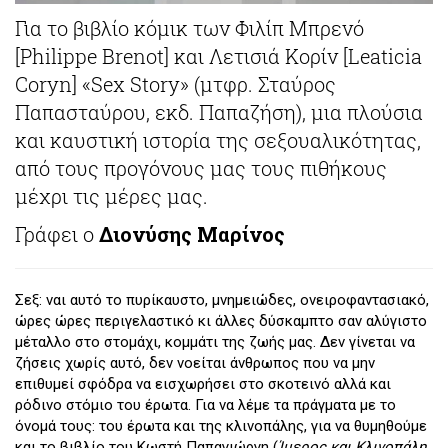
Για το βιβλίο κόμικ των Φιλίπ Μπρενό
[Philippe Brenot] και Λετισιά Κορίν [Leaticia
Coryn] «Sex Story» (μτφρ. Σταύρος
Παπασταύρου, εκδ. Παπαζήση), μια πλούσια
και καυστική ιστορία της σεξουαλικότητας,
από τους προγόνους μας τους πιθήκους
μέχρι τις μέρες μας.
Γράφει ο
Διονύσης Μαρίνος
Σεξ: ναι αυτό το πυρίκαυστο, μνημειώδες, ονειροφαντασιακό,
ώρες ώρες περιγελαστικό κι άλλες δύσκαμπτο σαν αλύγιστο
μέταλλο στο στομάχι, κομμάτι της ζωής μας. Δεν γίνεται να
ζήσεις χωρίς αυτό, δεν νοείται άνθρωπος που να μην
επιθυμεί σφόδρα να εισχωρήσει στο σκοτεινό αλλά και
ρόδινο στόμιο του έρωτα. Για να λέμε τα πράγματα με το
όνομά τους: του έρωτα και της κλινοπάλης, για να θυμηθούμε
και το βιβλίο του Κωστή Παπαγιώργη (
Ίμερος και Κλινοπάλη
,