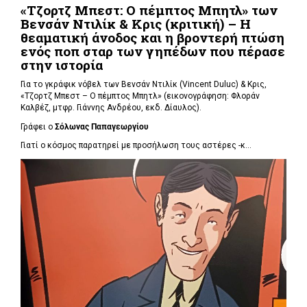
«Τζορτζ Μπεστ: Ο πέμπτος Μπητλ» των
Βενσάν Ντιλίκ & Κρις (κριτική) – Η
θεαματική άνοδος και η βροντερή πτώση
ενός ποπ σταρ των γηπέδων που πέρασε
στην ιστορία
Για το γκράφικ νόβελ των Βενσάν Ντιλίκ (Vincent Duluc) & Κρις,
«Τζορτζ Μπεστ – Ο πέμπτος Μπητλ» (εικονογράφηση: Φλοράν
Καλβέζ, μτφρ. Γιάννης Ανδρέου, εκδ. Δίαυλος).
Γράφει ο
Σόλωνας Παπαγεωργίου
Γιατί ο κόσμος παρατηρεί με προσήλωση τους αστέρες -κ...