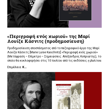
«Περιγραφή ενός χωριού» της Μαρί
Λουίζε Κάσνιτς (προδημοσίευση)
Προδημοσίευση αποσπάσματος από το πεζογραφικό έργο της Μαρί
Λουίζε Κάσνιτς [Marie Luise Kaschnitz] «Περιγραφή ενός χωριού»
(Μετάφραση – Επίμετρο – Σημειώσεις: Αλέξανδρος Κυπριώτης), το
οποίο θα κυκλοφορήσει στις 10 Ιουλίου από τις εκδόσεις
η βαλίτσα
.
Επιμέλεια:
Κ...