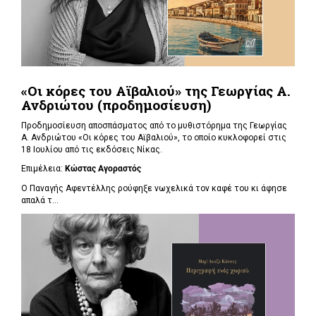
«Οι κόρες του Αϊβαλιού» της Γεωργίας Α.
Ανδριώτου (προδημοσίευση)
Προδημοσίευση αποσπάσματος από το μυθιστόρημα της Γεωργίας
Α. Ανδριώτου «Οι κόρες του Αϊβαλιού», το οποίο κυκλοφορεί στις
18 Ιουλίου από τις εκδόσεις Νίκας.
Επιμέλεια:
Κώστας Αγοραστός
Ο Παναγής Αφεντέλλης ρούφηξε νωχελικά τον καφέ του κι άφησε
απαλά τ...