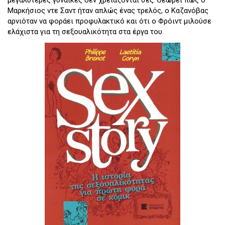
μεγαλύτερες γυναίκες δεν χρειάζονται σεξ. Θεωρεί πως ο
Μαρκήσιος ντε Σαντ ήταν απλώς ένας τρελός, ο Καζανόβας
αρνιόταν να φοράει προφυλακτικό και ότι ο Φρόιντ μιλούσε
ελάχιστα για τη σεξουαλικότητα στα έργα του.