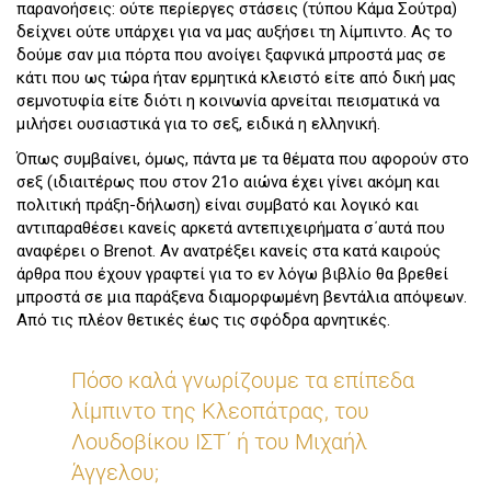
παρανοήσεις: ούτε περίεργες στάσεις (τύπου Κάμα Σούτρα)
δείχνει ούτε υπάρχει για να μας αυξήσει τη λίμπιντο. Ας το
δούμε σαν μια πόρτα που ανοίγει ξαφνικά μπροστά μας σε
κάτι που ως τώρα ήταν ερμητικά κλειστό είτε από δική μας
σεμνοτυφία είτε διότι η κοινωνία αρνείται πεισματικά να
μιλήσει ουσιαστικά για το σεξ, ειδικά η ελληνική.
Όπως συμβαίνει, όμως, πάντα με τα θέματα που αφορούν στο
σεξ (ιδιαιτέρως που στον 21ο αιώνα έχει γίνει ακόμη και
πολιτική πράξη-δήλωση) είναι συμβατό και λογικό και
αντιπαραθέσει κανείς αρκετά αντεπιχειρήματα σ΄αυτά που
αναφέρει ο Brenot. Αν ανατρέξει κανείς στα κατά καιρούς
άρθρα που έχουν γραφτεί για το εν λόγω βιβλίο θα βρεθεί
μπροστά σε μια παράξενα διαμορφωμένη βεντάλια απόψεων.
Από τις πλέον θετικές έως τις σφόδρα αρνητικές.
Πόσο καλά γνωρίζουμε τα επίπεδα
λίμπιντο της Κλεοπάτρας, του
Λουδοβίκου ΙΣΤ΄ ή του Μιχαήλ
Άγγελου;