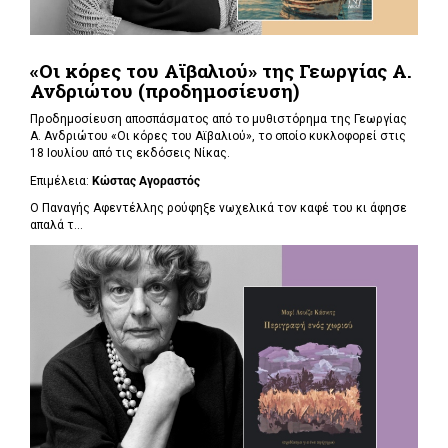
«Οι κόρες του Αϊβαλιού» της Γεωργίας Α.
Ανδριώτου (προδημοσίευση)
Προδημοσίευση αποσπάσματος από το μυθιστόρημα της Γεωργίας
Α. Ανδριώτου «Οι κόρες του Αϊβαλιού», το οποίο κυκλοφορεί στις
18 Ιουλίου από τις εκδόσεις Νίκας.
Επιμέλεια:
Κώστας Αγοραστός
Ο Παναγής Αφεντέλλης ρούφηξε νωχελικά τον καφέ του κι άφησε
απαλά τ...