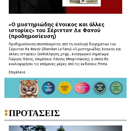
«Ο μυστηριώδης ένοικος και άλλες
ιστορίες» του Σέρινταν Λε Φανού
(προδημοσίευση)
Προδημοσίευση αποσπάσματος από τη συλλογή διηγημάτων του
Σέρινταν Λε Φανού (Sheridan Le Fanu) «Ο μυστηριώδης ένοικος και
άλλες ιστορίες» (ανθολόγηση, μτφρ., εισαγωγικό σημείωμα:
Γιώργος Θάνος, επιμέλεια: Γιάννης Μπαρτσώκας), η οποία θα
κυκλοφορήσει τις επόμενες μέρες από τις εκδόσεις Printa.
Επιμέλεια: ...
ΠΡΟΤΑΣΕΙΣ