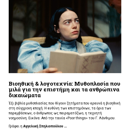
Βιοηθική & λογοτεχνία: Μυθοπλασία που
μιλά για την επιστήμη και τα ανθρώπινα
δικαιώματα
Έξι βιβλία μυθοπλασίας που θίγουν ζητήματα που ερευνά η βιοηθική
στη σύγχρονη εποχή. Η ευθύνη των επιστημόνων, τα όρια των
παρεμβάσεων, ο άνθρωπος ως πειραματόζωο, η τεχνητή
νοημοσύνη. Εικόνα: Από την ταινία «Poor things» του Γ. Λάνθιμου.
Γράφει η
Αγγελική Σπηλιοπούλου ...