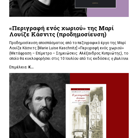
«Περιγραφή ενός χωριού» της Μαρί
Λουίζε Κάσνιτς (προδημοσίευση)
Προδημοσίευση αποσπάσματος από το πεζογραφικό έργο της Μαρί
Λουίζε Κάσνιτς [Marie Luise Kaschnitz] «Περιγραφή ενός χωριού»
(Μετάφραση – Επίμετρο – Σημειώσεις: Αλέξανδρος Κυπριώτης), το
οποίο θα κυκλοφορήσει στις 10 Ιουλίου από τις εκδόσεις
η βαλίτσα
.
Επιμέλεια:
Κ...