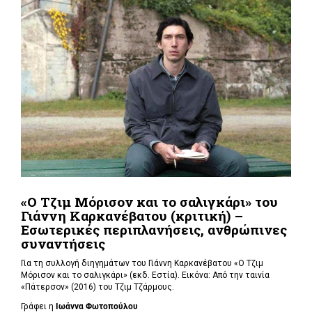
«Ο Τζιμ Μόρισον και το σαλιγκάρι» του
Γιάννη Καρκανέβατου (κριτική) –
Εσωτερικές περιπλανήσεις, ανθρώπινες
συναντήσεις
Για τη συλλογή διηγημάτων του Γιάννη Καρκανέβατου «Ο Τζιμ
Μόρισον και το σαλιγκάρι» (εκδ. Εστία). Εικόνα: Από την ταινία
«Πάτερσον» (2016) του Τζιμ Τζάρμους.
Γράφει η
Ιωάννα Φωτοπούλου