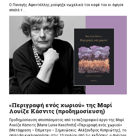
Ο Παναγής Αφεντέλλης ρούφηξε νωχελικά τον καφέ του κι άφησε
απαλά τ...
«Περιγραφή ενός χωριού» της Μαρί
Λουίζε Κάσνιτς (προδημοσίευση)
Προδημοσίευση αποσπάσματος από το πεζογραφικό έργο της Μαρί
Λουίζε Κάσνιτς [Marie Luise Kaschnitz] «Περιγραφή ενός χωριού»
(Μετάφραση – Επίμετρο – Σημειώσεις: Αλέξανδρος Κυπριώτης), το
οποίο θα κυκλοφορήσει στις 10 Ιουλίου από τις εκδόσεις
η βαλίτσα
.