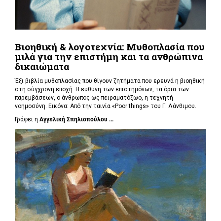
Βιοηθική & λογοτεχνία: Μυθοπλασία που
μιλά για την επιστήμη και τα ανθρώπινα
δικαιώματα
Έξι βιβλία μυθοπλασίας που θίγουν ζητήματα που ερευνά η βιοηθική
στη σύγχρονη εποχή. Η ευθύνη των επιστημόνων, τα όρια των
παρεμβάσεων, ο άνθρωπος ως πειραματόζωο, η τεχνητή
νοημοσύνη. Εικόνα: Από την ταινία «Poor things» του Γ. Λάνθιμου.
Γράφει η
Αγγελική Σπηλιοπούλου ...