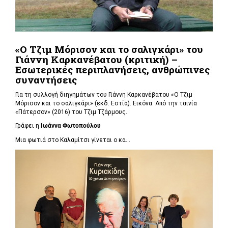
«Ο Τζιμ Μόρισον και το σαλιγκάρι» του
Γιάννη Καρκανέβατου (κριτική) –
Εσωτερικές περιπλανήσεις, ανθρώπινες
συναντήσεις
Για τη συλλογή διηγημάτων του Γιάννη Καρκανέβατου «Ο Τζιμ
Μόρισον και το σαλιγκάρι» (εκδ. Εστία). Εικόνα: Από την ταινία
«Πάτερσον» (2016) του Τζιμ Τζάρμους.
Γράφει η
Ιωάννα Φωτοπούλου
Μια φωτιά στο Καλαμίτσι γίνεται ο κα...