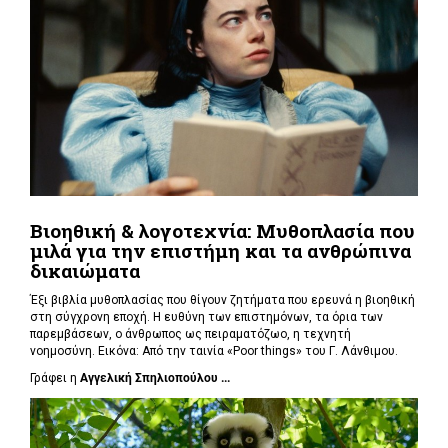
Βιοηθική & λογοτεχνία: Μυθοπλασία που
μιλά για την επιστήμη και τα ανθρώπινα
δικαιώματα
Έξι βιβλία μυθοπλασίας που θίγουν ζητήματα που ερευνά η βιοηθική
στη σύγχρονη εποχή. Η ευθύνη των επιστημόνων, τα όρια των
παρεμβάσεων, ο άνθρωπος ως πειραματόζωο, η τεχνητή
νοημοσύνη. Εικόνα: Από την ταινία «Poor things» του Γ. Λάνθιμου.
Γράφει η
Αγγελική Σπηλιοπούλου ...