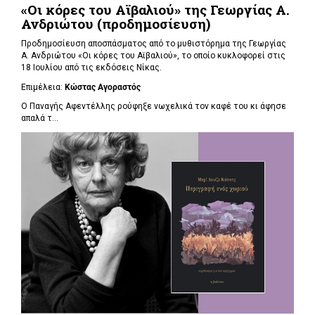
«Οι κόρες του Αϊβαλιού» της Γεωργίας Α.
Ανδριώτου (προδημοσίευση)
Προδημοσίευση αποσπάσματος από το μυθιστόρημα της Γεωργίας
Α. Ανδριώτου «Οι κόρες του Αϊβαλιού», το οποίο κυκλοφορεί στις
18 Ιουλίου από τις εκδόσεις Νίκας.
Επιμέλεια:
Κώστας Αγοραστός
Ο Παναγής Αφεντέλλης ρούφηξε νωχελικά τον καφέ του κι άφησε
απαλά τ...