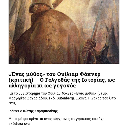
«Ένας μύθος» του Ουίλιαμ Φόκνερ
(κριτική) – Ο Γολγοθάς της Ιστορίας, ως
αλληγορία κι ως γεγονός
Για το μυθιστόρημα του Ουίλιαμ Φόκνερ «Ένας μύθος» (μτφρ.
Μαργαρίτα Ζαχαριάδου, εκδ. Gutenberg). Εικόνα: Πίνακας του Ότο
Ντιξ.
Γράφει ο
Φώτης Καραμπεσίνης
Με τι μέτρα κρίνεται ένας σύγχρονος συγγραφέας που έχει
εκδώσει ένα...