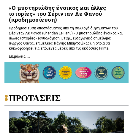
«Ο μυστηριώδης ένοικος και άλλες
ιστορίες» του Σέρινταν Λε Φανού
(προδημοσίευση)
Προδημοσίευση αποσπάσματος από τη συλλογή διηγημάτων του
Σέρινταν Λε Φανού (Sheridan Le Fanu) «Ο μυστηριώδης ένοικος και
άλλες ιστορίες» (ανθολόγηση, μτφρ., εισαγωγικό σημείωμα:
Γιώργος Θάνος, επιμέλεια: Γιάννης Μπαρτσώκας), η οποία θα
κυκλοφορήσει τις επόμενες μέρες από τις εκδόσεις Printa.
Επιμέλεια: ...
ΠΡΟΤΑΣΕΙΣ