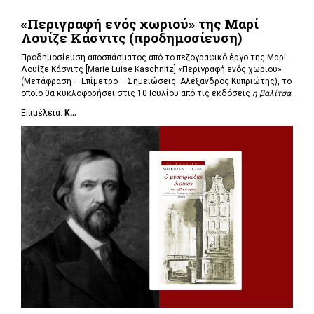
«Περιγραφή ενός χωριού» της Μαρί
Λουίζε Κάσνιτς (προδημοσίευση)
Προδημοσίευση αποσπάσματος από το πεζογραφικό έργο της Μαρί
Λουίζε Κάσνιτς [Marie Luise Kaschnitz] «Περιγραφή ενός χωριού»
(Μετάφραση – Επίμετρο – Σημειώσεις: Αλέξανδρος Κυπριώτης), το
οποίο θα κυκλοφορήσει στις 10 Ιουλίου από τις εκδόσεις
η βαλίτσα
.
Επιμέλεια:
Κ...