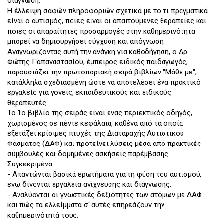
διάγνωση.
Η έλλειψη σαφών πληροφοριών σχετικά με το τι πραγματικά
είναι ο αυτισμός, ποιες είναι οι απαιτούμενες θεραπείες και
ποιες οι απαραίτητες προσαρμογές στην καθημερινότητα
μπορεί να δημιουργήσει σύγχυση και απόγνωση.
Αναγνωρίζοντας αυτή την ανάγκη για καθοδήγηση, ο Δρ
Φώτης Παπαναστασίου, έμπειρος ειδικός παιδαγωγός,
παρουσιάζει την πρωτοποριακή σειρά βιβλίων "Μάθε με",
κατάλληλα σχεδιασμένη ώστε να αποτελέσει ένα πρακτικό
εργαλείο για γονείς, εκπαιδευτικούς και ειδικούς
θεραπευτές.
Το 1ο βιβλίο της σειράς είναι ένας περιεκτικός οδηγός,
χωρισμένος σε πέντε κεφάλαια, καθένα από τα οποία
εξετάζει κρίσιμες πτυχές της Διαταραχής Αυτιστικού
Φάσματος (ΔΑΦ) και προτείνει λύσεις μέσα από πρακτικές
συμβουλές και δομημένες ασκήσεις παρέμβασης.
Συγκεκριμένα:
- Απαντώνται βασικά ερωτήματα για τη φύση του αυτισμού,
ενώ δίνονται εργαλεία ανίχνευσης και διάγνωσης.
- Αναλύονται οι γνωστικές δεξιότητες των ατόμων με ΔΑΦ
και πώς τα ελλείμματα σ' αυτές επηρεάζουν την
καθημερινότητά τους.