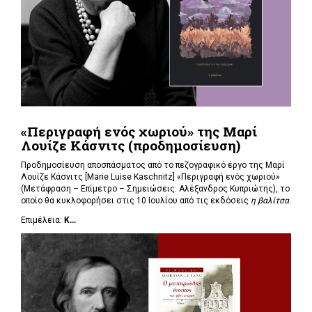
«Περιγραφή ενός χωριού» της Μαρί
Λουίζε Κάσνιτς (προδημοσίευση)
Προδημοσίευση αποσπάσματος από το πεζογραφικό έργο της Μαρί
Λουίζε Κάσνιτς [Marie Luise Kaschnitz] «Περιγραφή ενός χωριού»
(Μετάφραση – Επίμετρο – Σημειώσεις: Αλέξανδρος Κυπριώτης), το
οποίο θα κυκλοφορήσει στις 10 Ιουλίου από τις εκδόσεις
η βαλίτσα
.
Επιμέλεια:
Κ...