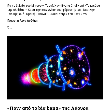
Για το βιβλίο του Μπιουνγκ-Τσουλ Χαν (
Byung-Chul Han) «Το πνεύμα
της ελπίδας – Κατά της κοινωνίας του φόβου» (μτφρ. Βασίλης
Τσαλής, εκδ. Opera). Εικόνα: Ο «Θεριστής» του βαν Γκογκ.
Γράφει η
Άννα Λυδάκη
Ό...
«Πριν από το big bang» της Λάουρα