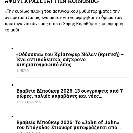
ΑΦΟΥΓΚΡΑΖΕΤΑΙ ΤΗΝ ΚΟΙΝΩΝΙΑ»
«Την κυρίως πλοκή του αστυνομικού μυθιστορήματος την
αντιμετωπίζω ως ένα μέσον για να αφηγηθώ το δράμα των
πρωταγωνιστών» μας είπε ο Χάρης Καραθύμιος, με αφορμή
το μυθι
«Οδύσσεια» του Κρίστοφερ Νόλαν (κριτική) –
Ένα αντιπολεμικό, σύγχρονο
κινηματογραφικό έπος
ΣΙΝΕΜΑ
Βραβείο Μπούκερ 2026: 13 συγγραφείς από 7
χώρες, παλιές καραβάνες και νέες…
ΤΕΛΕΥΤΑΙΑ ΝΕΑ
Βραβείο Μπούκερ 2026: Το «John of John»
του Ντάγκλας Στιούαρτ μεταφράζεται από…