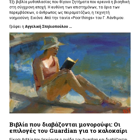
Έξι βιβλία μυθοπλασίας που θίγουν ζητήματα που ερευνά η βιοηθική
στη σύγχρονη εποχή. Η ευθύνη των επιστημόνων, τα όρια των
παρεμβάσεων, ο άνθρωπος ως πειραματόζωο, η τεχνητή
νοημοσύνη. Εικόνα: Από την ταινία «Poor things» του Γ. Λάνθιμου.
Γράφει η
Αγγελική Σπηλιοπούλου ...
Βιβλία που διαβάζονται μονορούφι: Οι
επιλογές του Guardian για το καλοκαίρι
Είκοσι βιβλία που ξεχώρισε η ομάδα του Guardian και διαβάζονται