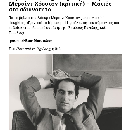
Μερσίνι-Χόουτον (κριτική) – Ματιές
στο αδιανότητο
Για το βιβλίο της Λάουρα Μερσίνι-Χόουτον [Laura Mersini-
Houghton] «Πριν από το big bang – Η προέλευση του σύμπαντος και
τί βρίσκεται πέρα από αυτό» (μτφρ. Σταύρος Πανέλης, εκδ.
Τραυλός).
Γράφει ο
Ηλίας Μπιστολάς
Στο
Πριν από το Big Bang
, η διά...