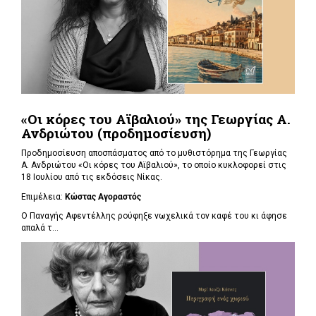
«Οι κόρες του Αϊβαλιού» της Γεωργίας Α.
Ανδριώτου (προδημοσίευση)
Προδημοσίευση αποσπάσματος από το μυθιστόρημα της Γεωργίας
Α. Ανδριώτου «Οι κόρες του Αϊβαλιού», το οποίο κυκλοφορεί στις
18 Ιουλίου από τις εκδόσεις Νίκας.
Επιμέλεια:
Κώστας Αγοραστός
Ο Παναγής Αφεντέλλης ρούφηξε νωχελικά τον καφέ του κι άφησε
απαλά τ...