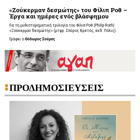
«Ζούκερμαν δεσμώτης» του Φίλιπ Ροθ –
Έργα και ημέρες ενός βλάσφημου
Για τη μυθιστορηματική τριλογία του Φίλιπ Ροθ (Philip Roth)
«Ζούκερμαν δεσμώτης» (μτφρ. Σπύρος Βρετός, εκδ. Πόλις).
Γράφει ο
Θόδωρος Σούμας
...
ΠΡΟΔΗΜΟΣΙΕΥΣΕΙΣ