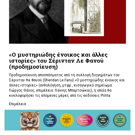
«Ο μυστηριώδης ένοικος και άλλες
ιστορίες» του Σέρινταν Λε Φανού
(προδημοσίευση)
Προδημοσίευση αποσπάσματος από τη συλλογή διηγημάτων του
Σέρινταν Λε Φανού (Sheridan Le Fanu) «Ο μυστηριώδης ένοικος και
άλλες ιστορίες» (ανθολόγηση, μτφρ., εισαγωγικό σημείωμα:
Γιώργος Θάνος, επιμέλεια: Γιάννης Μπαρτσώκας), η οποία θα
κυκλοφορήσει τις επόμενες μέρες από τις εκδόσεις Printa.
Επιμέλεια: ...