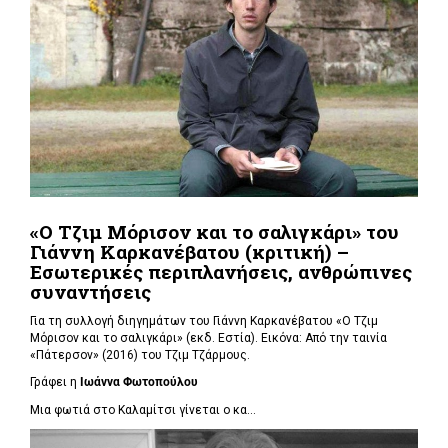
«Ο Τζιμ Μόρισον και το σαλιγκάρι» του
Γιάννη Καρκανέβατου (κριτική) –
Εσωτερικές περιπλανήσεις, ανθρώπινες
συναντήσεις
Για τη συλλογή διηγημάτων του Γιάννη Καρκανέβατου «Ο Τζιμ
Μόρισον και το σαλιγκάρι» (εκδ. Εστία). Εικόνα: Από την ταινία
«Πάτερσον» (2016) του Τζιμ Τζάρμους.
Γράφει η
Ιωάννα Φωτοπούλου
Μια φωτιά στο Καλαμίτσι γίνεται ο κα...