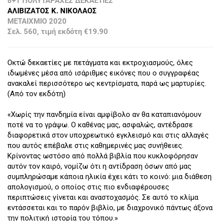
8+1 ΠΟΛΥΤΑΡΑΧΕΣ ΔΕΚΑΕΤΙΕΣ
ΑΛΙΒΙΖΑΤΟΣ Κ. ΝΙΚΟΛΑΟΣ
ΜΕΤΑΙΧΜΙΟ 2020
Σελ. 560, τιμή εκδότη €19.90
Οκτώ δεκαετίες με πετάγματα και εκτροχιασμούς, όλες
ιδωμένες μέσα από ισάριθμες εικόνες που ο συγγραφέας
ανακαλεί περισσότερο ως κεντρίσματα, παρά ως μαρτυρίες.
(Από τον εκδότη)
«Χωρίς την πανδημία είναι αμφίβολο αν θα καταπιανόμουν
ποτέ να το γράψω. Ο καθένας μας, ασφαλώς, αντέδρασε
διαφορετικά στον υποχρεωτικό εγκλεισμό και στις αλλαγές
που αυτός επέβαλε στις καθημερινές μας συνήθειες.
Κρίνοντας ωστόσο από πολλά βιβλία που κυκλοφόρησαν
αυτόν τον καιρό, νομίζω ότι η αντίδραση όσων από μας
συμπληρώσαμε κάποια ηλικία έχει κάτι το κοινό: μια διάθεση
απολογισμού, ο οποίος στις πιο ενδιαφέρουσες
περιπτώσεις γίνεται και αναστοχασμός. Σε αυτό το κλίμα
εντάσσεται και το παρόν βιβλίο, με διαχρονικό πάντως άξονα
την πολιτική ιστορία του τόπου.»