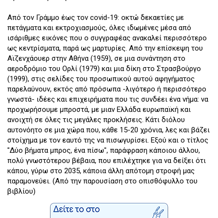
Από τον Γράμμο έως τον covid-19: οκτώ δεκαετίες με
πετάγματα και εκτροχιασμούς, όλες ιδωμένες μέσα από
ισάριθμες εικόνες που ο συγγραφέας ανακαλεί περισσότερο
ως κεντρίσματα, παρά ως μαρτυρίες. Από την επίσκεψη του
Αϊζενχάουερ στην Αθήνα (1959), σε μια συνάντηση στο
αεροδρόμιο του Ορλί (1979) και μια δίκη στο Στρασβούργο
(1999), στις σελίδες του προσωπικού αυτού αφηγήματος
παρελαύνουν, εκτός από πρόσωπα -λιγότερο ή περισσότερο
γνωστά- ιδέες και επιχειρήματα που τις συνδέει ένα νήμα: να
προχωρήσουμε μπροστά, με μιαν Ελλάδα ευρωπαϊκή και
ανοιχτή σε όλες τις μεγάλες προκλήσεις. Κάτι διόλου
αυτονόητο σε μια χώρα που, κάθε 15-20 χρόνια, λες και βάζει
στοίχημα με τον εαυτό της να πισωγυρίσει. Εξού και ο τίτλος
"Δύο βήματα μπρος, ένα πίσω", παράφραση κάποιου άλλου,
πολύ γνωστότερου βέβαια, που επιλέχτηκε για να δείξει ότι
κάπου, γύρω στο 2035, κάποια άλλη απότομη στροφή μας
παραμονεύει. (Από την παρουσίαση στο οπισθόφυλλο του
βιβλίου)