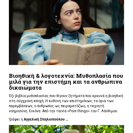
Βιοηθική & λογοτεχνία: Μυθοπλασία που
μιλά για την επιστήμη και τα ανθρώπινα
δικαιώματα
Έξι βιβλία μυθοπλασίας που θίγουν ζητήματα που ερευνά η βιοηθική
στη σύγχρονη εποχή. Η ευθύνη των επιστημόνων, τα όρια των
παρεμβάσεων, ο άνθρωπος ως πειραματόζωο, η τεχνητή
νοημοσύνη. Εικόνα: Από την ταινία «Poor things» του Γ. Λάνθιμου.
Γράφει η
Αγγελική Σπηλιοπούλου ...