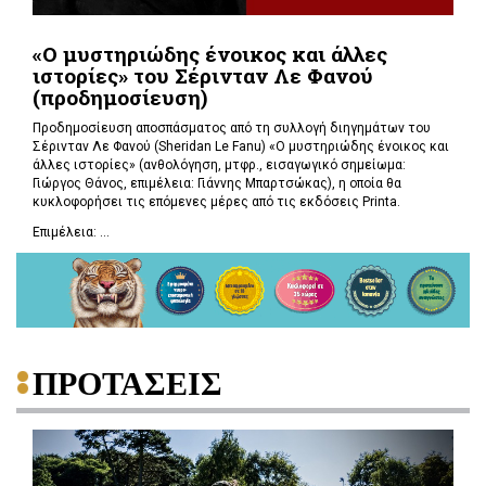
«Ο μυστηριώδης ένοικος και άλλες
ιστορίες» του Σέρινταν Λε Φανού
(προδημοσίευση)
Προδημοσίευση αποσπάσματος από τη συλλογή διηγημάτων του
Σέρινταν Λε Φανού (Sheridan Le Fanu) «Ο μυστηριώδης ένοικος και
άλλες ιστορίες» (ανθολόγηση, μτφρ., εισαγωγικό σημείωμα:
Γιώργος Θάνος, επιμέλεια: Γιάννης Μπαρτσώκας), η οποία θα
κυκλοφορήσει τις επόμενες μέρες από τις εκδόσεις Printa.
Επιμέλεια: ...
ΠΡΟΤΑΣΕΙΣ