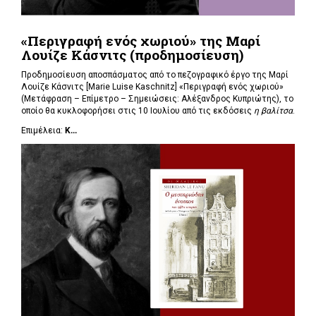
«Περιγραφή ενός χωριού» της Μαρί
Λουίζε Κάσνιτς (προδημοσίευση)
Προδημοσίευση αποσπάσματος από το πεζογραφικό έργο της Μαρί
Λουίζε Κάσνιτς [Marie Luise Kaschnitz] «Περιγραφή ενός χωριού»
(Μετάφραση – Επίμετρο – Σημειώσεις: Αλέξανδρος Κυπριώτης), το
οποίο θα κυκλοφορήσει στις 10 Ιουλίου από τις εκδόσεις
η βαλίτσα
.
Επιμέλεια:
Κ...