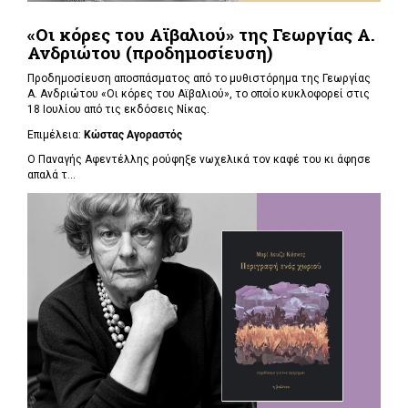
«Οι κόρες του Αϊβαλιού» της Γεωργίας Α.
Ανδριώτου (προδημοσίευση)
Προδημοσίευση αποσπάσματος από το μυθιστόρημα της Γεωργίας
Α. Ανδριώτου «Οι κόρες του Αϊβαλιού», το οποίο κυκλοφορεί στις
18 Ιουλίου από τις εκδόσεις Νίκας.
Επιμέλεια:
Κώστας Αγοραστός
Ο Παναγής Αφεντέλλης ρούφηξε νωχελικά τον καφέ του κι άφησε
απαλά τ...