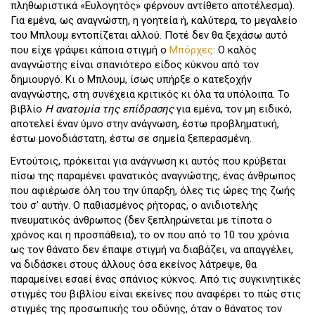
πληθωριστικά «Ευλογητός» φέρνουν αντίθετο αποτέλεσμα).
Για εμένα, ως αναγνώστη, η γοητεία ή, καλύτερα, το μεγαλείο
του Μπλουμ εντοπίζεται αλλού. Ποτέ δεν θα ξεχάσω αυτό
που είχε γράψει κάποια στιγμή ο
Μπόρχες
: Ο καλός
αναγνώστης είναι σπανιότερο είδος κύκνου από τον
δημιουργό. Κι ο Μπλουμ, ίσως υπήρξε ο κατεξοχήν
αναγνώστης, στη συνέχεια κριτικός κι όλα τα υπόλοιπα. Το
βιβλίο
Η ανατομία της επίδρασης
για εμένα, τον μη ειδικό,
αποτελεί έναν ύμνο στην ανάγνωση, έστω προβληματική,
έστω μονοδιάστατη, έστω σε σημεία ξεπερασμένη.
Εντούτοις, πρόκειται για ανάγνωση κι αυτός που κρύβεται
πίσω της παραμένει φανατικός αναγνώστης, ένας άνθρωπος
που αφιέρωσε όλη του την ύπαρξη, όλες τις ώρες της ζωής
του σ’ αυτήν. Ο παθιασμένος ρήτορας, ο ανιδιοτελής
πνευματικός άνθρωπος (δεν ξεπληρώνεται με τίποτα ο
χρόνος και η προσπάθεια), το ον που από το 10 του χρόνια
ως τον θάνατο δεν έπαψε στιγμή να διαβάζει, να απαγγέλει,
να διδάσκει στους άλλους όσα εκείνος λάτρεψε, θα
παραμείνει εσαεί ένας σπάνιος κύκνος. Από τις συγκινητικές
στιγμές του βιβλίου είναι εκείνες που αναφέρει το πώς στις
στιγμές της προσωπικής του οδύνης, όταν ο θάνατος τον