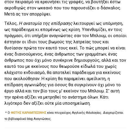
στον πειρασμό να ερευνήσει τις γραφές, να βουτήξει έστω
ακροθιγώς στον ωκεανό που του παρουσιάζει ο δάσκαλος.
Μετά ας τον απορρίψει.
Τέλος,
Η ανατομία της επίδρασης
λειτουργεί ως υπόμνηση,
ως παράδειγμα κι επομένως ως κρίση. Υπενθυμίζει, εν τοις
πράγμασι, ότι υπήρξαν αναγνώστες σαν τον Μπλουμ, οι οποίοι
έστησαν οι ίδιοι τους βωμούς της λατρείας τους και
θυσίασαν πρώτα τον εαυτό τους εκεί. Το πώς μπορεί να είναι
ένας διανοούμενος, ένας άνθρωπος των γραμμάτων, ένας
άνθρωπος που όχι μόνο συνέκρινε δημιουργούς, αλλά και τον
εαυτό του με εκείνους που θεωρούσε είδωλά του χωρίς
ελάχιστο ενδοιασμό, θα αποτελεί παράδειγμα για εκείνους
που ακολούθησαν. Η κρίση θα παραμείνει αμείλικτη, η
επίδραση αγωνιώδης για όσους θα συγκρίνουν όχι μόνο το
έργο αλλά και τον βίο τους μ’ εκείνον του Μπλουμ. Σ’ αυτή
την αρένα αξίζει να μετρηθεί το ανάστημα όλων. Κάτι
λιγότερο δεν αξίζει ούτε μία υποσημείωση.
＊Ο
ΦΩΤΗΣ ΚΑΡΑΜΠΕΣΙΝΗΣ
είναι πτυχιούχος Αγγλικής Φιλολογίας. Διαχειρίζεται
το βιβλιοφιλικό blog Αναγνώσεις.