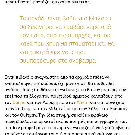
παρατίθενται φαντάζει συχνά ασφυκτικός.
Το πηγάδι είναι βαθύ κι ο Μπλουμ
θα ξεκινήσει να τραβάει νερό από
τον πάτο, από τις απαρχές, και σε
κάθε του βήμα θα σταματάει και θα
καταμετρά εκείνους που
συμπερέσυρε στο ανέβασμα.
Είναι πιθανό ο αναγνώστης από τα αρχικά στάδια να
εγκαταλείψει την κούρσα, όχι μόνο γιατί θα αισθανθεί
ανίδεος. Ίσως διαθέτει τις γνώσεις που θα τον μεταφέρουν
εκεί που τα άλογα του ποιητικού άρματος καλπάζουν: από
τον
Όμηρο
και τον Λουκρήτιο στον
Δάντη
και στη συνέχεια
στον Σαίξπηρ και τον Μίλτονα, μετά στον Σέλει, τον Έμερσον
και τον Ουίτμαν. Την ίδια στιγμή, σε κάθε κεφάλαιο
παρεμβάλλονται αρκετοί ακόμα ποιητές και συγγραφείς των
οποίων μπορεί μόνο το όνομα να γνωρίζει ή να έχει διαβάσει
το σύνολο του έργου τους, ή αποσπασματικά κείμενα και