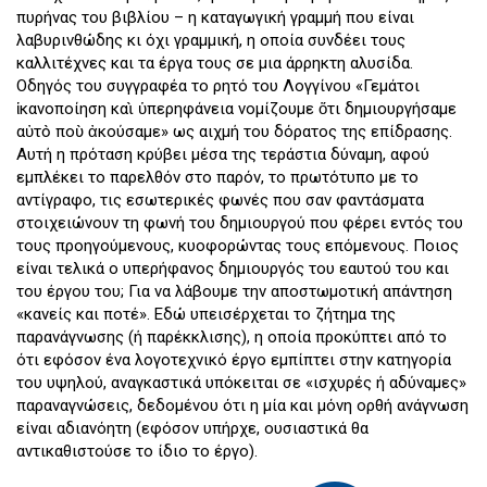
πυρήνας του βιβλίου – η καταγωγική γραμμή που είναι
λαβυρινθώδης κι όχι γραμμική, η οποία συνδέει τους
καλλιτέχνες και τα έργα τους σε μια άρρηκτη αλυσίδα.
Οδηγός του συγγραφέα το ρητό του Λογγίνου «Γεμάτοι
ἱκανοποίηση καὶ ὑπερηφάνεια νομίζουμε ὅτι δημιουργήσαμε
αὐτὸ ποὺ ἀκούσαμε» ως αιχμή του δόρατος της επίδρασης.
Αυτή η πρόταση κρύβει μέσα της τεράστια δύναμη, αφού
εμπλέκει το παρελθόν στο παρόν, το πρωτότυπο με το
αντίγραφο, τις εσωτερικές φωνές που σαν φαντάσματα
στοιχειώνουν τη φωνή του δημιουργού που φέρει εντός του
τους προηγούμενους, κυοφορώντας τους επόμενους. Ποιος
είναι τελικά ο υπερήφανος δημιουργός του εαυτού του και
του έργου του; Για να λάβουμε την αποστωμοτική απάντηση
«κανείς και ποτέ». Εδώ υπεισέρχεται το ζήτημα της
παρανάγνωσης (ή παρέκκλισης), η οποία προκύπτει από το
ότι εφόσον ένα λογοτεχνικό έργο εμπίπτει στην κατηγορία
του υψηλού, αναγκαστικά υπόκειται σε «ισχυρές ή αδύναμες»
παραναγνώσεις, δεδομένου ότι η μία και μόνη ορθή ανάγνωση
είναι αδιανόητη (εφόσον υπήρχε, ουσιαστικά θα
αντικαθιστούσε το ίδιο το έργο).