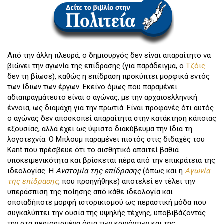
Από την άλλη πλευρά, ο δημιουργός δεν είναι απαραίτητο να
βιώνει την αγωνία της επίδρασης (για παράδειγμα, ο
Τζόις
δεν τη βίωσε), καθώς η επίδραση προκύπτει μορφικά εντός
των ίδιων των έργων. Εκείνο όμως που παραμένει
αδιαπραγμάτευτο είναι ο αγώνας, με την αρχαιοελληνική
έννοια, ως διαμάχη για την πρωτιά. Είναι προφανές ότι αυτός
ο αγώνας δεν αποσκοπεί απαραίτητα στην κατάκτηση κάποιας
εξουσίας, αλλά έχει ως ύψιστο διακύβευμα την ίδια τη
λογοτεχνία. Ο Μπλουμ παραμένει πιστός στις διδαχές του
Kant που πρέσβευε ότι το αισθητικό απαιτεί βαθιά
υποκειμενικότητα και βρίσκεται πέρα από την επικράτεια της
ιδεολογίας. Η
Ανατομία της επίδρασης
(όπως και η
Αγωνία
της επίδρασης
, που προηγήθηκε) αποτελεί εν τέλει την
υπεράσπιση της ποίησης από κάθε ιδεολογία και
οποιαδήποτε μορφή ιστορικισμού ως περαστική μόδα που
συγκαλύπτει την ουσία της υψηλής τέχνης, υποβιβάζοντάς
την στα περιορισμένα όρια των κρινόντων και της