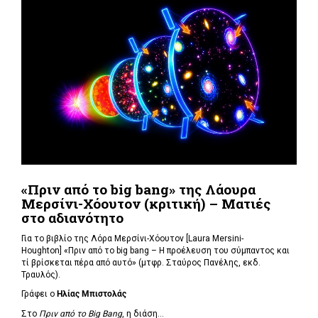
«Πριν από το big bang» της Λάουρα
Μερσίνι-Χόουτον (κριτική) – Ματιές
στο αδιανότητο
Για το βιβλίο της Λόρα Μερσίνι-Χόουτον [Laura Mersini-
Houghton] «Πριν από το big bang – Η προέλευση του σύμπαντος και
τί βρίσκεται πέρα από αυτό» (μτφρ. Σταύρος Πανέλης, εκδ.
Τραυλός).
Γράφει ο
Ηλίας Μπιστολάς
Στο
Πριν από το Big Bang
, η διάση...