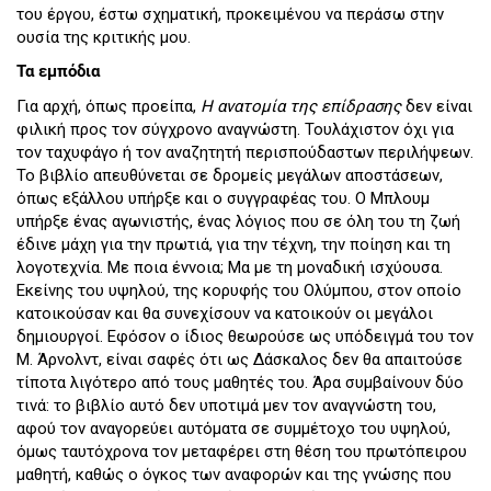
του έργου, έστω σχηματική, προκειμένου να περάσω στην
ουσία της κριτικής μου.
Τα εμπόδια
Για αρχή, όπως προείπα,
Η ανατομία της επίδρασης
δεν είναι
φιλική προς τον σύγχρονο αναγνώστη. Τουλάχιστον όχι για
τον ταχυφάγο ή τον αναζητητή περισπούδαστων περιλήψεων.
Το βιβλίο απευθύνεται σε δρομείς μεγάλων αποστάσεων,
όπως εξάλλου υπήρξε και ο συγγραφέας του. Ο Μπλουμ
υπήρξε ένας αγωνιστής, ένας λόγιος που σε όλη του τη ζωή
έδινε μάχη για την πρωτιά, για την τέχνη, την ποίηση και τη
λογοτεχνία. Με ποια έννοια; Μα με τη μοναδική ισχύουσα.
Εκείνης του υψηλού, της κορυφής του Ολύμπου, στον οποίο
κατοικούσαν και θα συνεχίσουν να κατοικούν οι μεγάλοι
δημιουργοί. Εφόσον ο ίδιος θεωρούσε ως υπόδειγμά του τον
Μ. Άρνολντ, είναι σαφές ότι ως Δάσκαλος δεν θα απαιτούσε
τίποτα λιγότερο από τους μαθητές του. Άρα συμβαίνουν δύο
τινά: το βιβλίο αυτό δεν υποτιμά μεν τον αναγνώστη του,
αφού τον αναγορεύει αυτόματα σε συμμέτοχο του υψηλού,
όμως ταυτόχρονα τον μεταφέρει στη θέση του πρωτόπειρου
μαθητή, καθώς ο όγκος των αναφορών και της γνώσης που