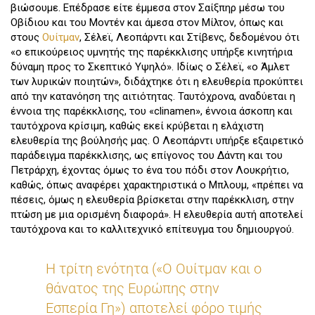
βιώσουμε. Επέδρασε είτε έμμεσα στον Σαίξπηρ μέσω του
Οβίδιου και του Μοντέν και άμεσα στον Μίλτον, όπως και
στους
Ουίτμαν
, Σέλεϊ, Λεοπάρντι και Στίβενς, δεδομένου ότι
«ο επικούρειος υμνητής της παρέκκλισης υπήρξε κινητήρια
δύναμη προς το Σκεπτικό Υψηλό». Ιδίως ο Σέλεϊ, «ο Άμλετ
των λυρικών ποιητών», διδάχτηκε ότι η ελευθερία προκύπτει
από την κατανόηση της αιτιότητας. Ταυτόχρονα, αναδύεται η
έννοια της παρέκκλισης, του «clinamen», έννοια άσκοπη και
ταυτόχρονα κρίσιμη, καθώς εκεί κρύβεται η ελάχιστη
ελευθερία της βούλησής μας. Ο Λεοπάρντι υπήρξε εξαιρετικό
παράδειγμα παρέκκλισης, ως επίγονος του Δάντη και του
Πετράρχη, έχοντας όμως το ένα του πόδι στον Λουκρήτιο,
καθώς, όπως αναφέρει χαρακτηριστικά ο Μπλουμ, «πρέπει να
πέσεις, όμως η ελευθερία βρίσκεται στην παρέκκλιση, στην
πτώση με μια ορισμένη διαφορά». Η ελευθερία αυτή αποτελεί
ταυτόχρονα και το καλλιτεχνικό επίτευγμα του δημιουργού.
Η τρίτη ενότητα («Ο Ουίτμαν και ο
θάνατος της Ευρώπης στην
Εσπερία Γη») αποτελεί φόρο τιμής