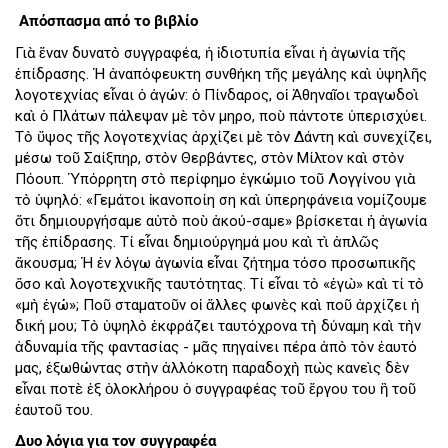
Απόσπασμα από το βιβλίο
Γιὰ ἕναν δυνατὸ συγγραφέα, ἡ ἰδιοτυπία εἶναι ἡ ἀγωνία τῆς
ἐπίδρασης. Ἡ ἀναπόφευκτη συνθήκη τῆς μεγάλης καὶ ὑψηλῆς
λογοτεχνίας εἶναι ὁ ἀγών: ὁ Πίνδαρος, οἱ Ἀθηναῖοι τραγωδοὶ
καὶ ὁ Πλάτων πάλεψαν μὲ τὸν Ὅμηρο, ποὺ πάντοτε ὑπερισχύει.
Τὸ ὕψος τῆς λογοτεχνίας ἀρχίζει μὲ τὸν Δάντη καὶ συνεχίζει,
μέσω τοῦ Σαίξπηρ, στὸν Θερβάντες, στὸν Μίλτον καὶ στὸν
Πόουπ. Ὑπόρρητη στὸ περίφημο ἐγκώμιο τοῦ Λογγίνου γιὰ
τὸ ὑψηλό: «Γεμάτοι ἱκανοποίη ση καὶ ὑπερηφάνεια νομίζουμε
ὅτι δημιουργήσαμε αὐτὸ ποὺ ἀκού-σαμε» βρίσκεται ἡ ἀγωνία
τῆς ἐπίδρασης. Τί εἶναι δημιούργημά μου καὶ τὶ ἁπλῶς
ἄκουσμα; Ἡ ἐν λόγω ἀγωνία εἶναι ζήτημα τόσο προσωπικῆς
ὅσο καὶ λογοτεχνικῆς ταυτότητας. Τί εἶναι τὸ «ἐγὼ» καὶ τί τὸ
«μὴ ἐγώ»; Ποῦ σταματοῦν οἱ ἄλλες φωνὲς καὶ ποῦ ἀρχίζει ἡ
δική μου; Τὸ ὑψηλὸ ἐκφράζει ταυτόχρονα τὴ δύναμη καὶ τὴν
ἀδυναμία τῆς φαντασίας - μᾶς πηγαίνει πέρα ἀπὸ τὸν ἑαυτό
μας, ἐξωθώντας στὴν ἀλλόκοτη παραδοχὴ πὼς κανεὶς δὲν
εἶναι ποτὲ ἐξ ὁλοκλήρου ὁ συγγραφέας τοῦ ἔργου του ἢ τοῦ
ἑαυτοῦ του.
Δυο λόγια για τον συγγραφέα