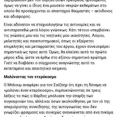
όμως να γίνει ο ίδιος ένα μουσείο νεκρών εκθεμάτων στο
οποίο θα προσέρχονται οι απανταχού θαυμαστές – ακίνδυνος
και αδιάφορος.
Είναι αδύνατον να σταχυολογήσω τις αντινομίες και να
αντιπαρατεθώ μετά λόγου γνώσεως. Κάτι τέτοιο υπερβαίνει
τις γνώσεις μου και τις νοητικές μου ικανότητες. Λόγιοι,
μελετητές και πανεπιστημιακοί, όπως οι εξαίρετοι
επιμελητές και μεταφραστές του έργου, έχουν συνεισφέρει
σημαντικά ως προς αυτό. Όμως, θα κλείσει αυτό το πρώτο
μέρος εδώ, ώστε να έρθω στο εξίσου σημαντικό ερώτημα:
Γιατί να διαβάσει ο σύγχρονος αναγνώστης αυτό το
εκτεταμένο και απαιτητικό κείμενο;
Μολύνοντας τον ετερόκοσμο
Ο Μπλουμ αναφέρει για τον Σαίξπηρ ότι έχει τη δύναμη να
«μολύνει έναν ετερόκοσμο», συμπυκνώνοντας σε τρεις
λέξεις το πώς ο Βάρδος μπόλιασε την ύπαρξη των
συγκαιρινών του, αλλά και όσων ακολούθησαν, με τον ιό της
απεριόριστης συνείδησης, της αυτογνωσίας που δεν
γνωρίζει φραγμούς και συνεχώς ανανεώνεται από ένα πνεύμα