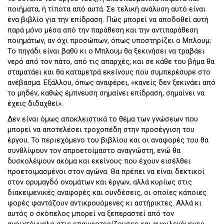
ποιήματα, ή τίποτα από αυτά. Σε τελική ανάλυση αυτό είναι
ένα βιβλίο για την επίδραση. Πώς μπορεί να αποδοθεί αυτή
παρά μόνο μέσα από την παράθεση και την αντιπαράθεση
ποιημάτων, αν όχι προσώπων, όπως υποστηρίζει ο Μπλουμ;
Το πηγάδι είναι βαθύ κι ο Μπλουμ θα ξεκινήσει να τραβάει
νερό από τον πάτο, από τις απαρχές, και σε κάθε του βήμα θα
σταματάει και θα καταμετρά εκείνους που συμπερέσυρε στο
ανέβασμα. Εξάλλου, όπως αναφέρει, «κανείς δεν ξεκινάει από
το μηδέν, καθώς έμπνευση σημαίνει επίδραση, σημαίνει να
έχεις διδαχθεί».
Δεν είναι όμως αποκλειστικά το θέμα των γνώσεων που
μπορεί να αποτελέσει τροχοπέδη στην προσέγγιση του
έργου. Το περιεχόμενο του βιβλίου και οι αναφορές του θα
συνθλίψουν τον απροετοίμαστο αναγνώστη, ενώ θα
δυσκολέψουν ακόμα και εκείνους που έχουν εισέλθει
προετοιμασμένοι στον αγώνα. Θα πρέπει να είναι δεκτικοί
στον ορυμαγδό ονομάτων και έργων, αλλά κυρίως στις
διακειμενικές αναφορές και συνδέσεις, οι οποίες κάποιες
φορές φαντάζουν αντικρουόμενες κι αστήρικτες. Αλλά κι
αυτός ο σκόπελος μπορεί να ξεπεραστεί από τον