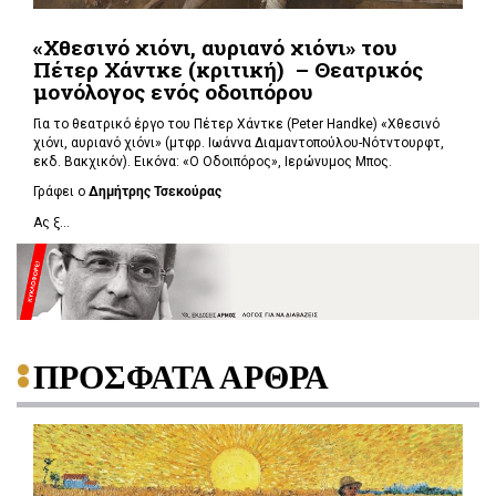
«Χθεσινό χιόνι, αυριανό χιόνι» του
Πέτερ Χάντκε (κριτική) – Θεατρικός
μονόλογος ενός οδοιπόρου
Για το θεατρικό έργο του Πέτερ Χάντκε (Peter Handke) «Χθεσινό
χιόνι, αυριανό χιόνι» (μτφρ. Ιωάννα Διαμαντοπούλου-Νότντουρφτ,
εκδ. Βακχικόν). Εικόνα: «Ο Οδοιπόρος», Ιερώνυμος Μπος.
Γράφει ο
Δημήτρης Τσεκούρας
Ας ξ...
ΠΡΟΣΦΑΤΑ ΑΡΘΡΑ