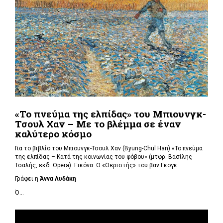
«Το πνεύμα της ελπίδας» του Μπιουνγκ-
Τσουλ Χαν – Με το βλέμμα σε έναν
καλύτερο κόσμο
Για το βιβλίο του Μπιουνγκ-Τσουλ Χαν (
Byung-Chul Han) «Το πνεύμα
της ελπίδας – Κατά της κοινωνίας του φόβου» (μτφρ. Βασίλης
Τσαλής, εκδ. Opera). Εικόνα: Ο «Θεριστής» του βαν Γκογκ.
Γράφει η
Άννα Λυδάκη
Ό...