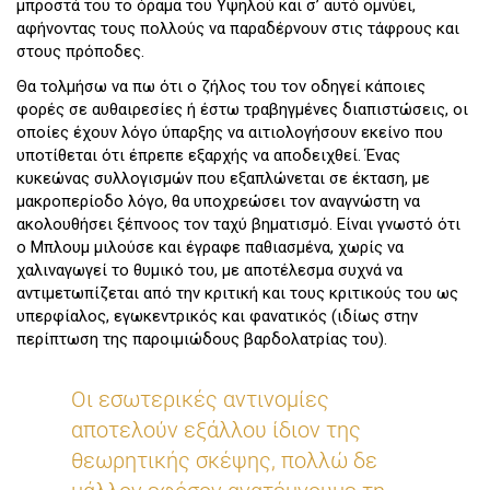
μπροστά του το όραμα του Υψηλού και σ’ αυτό ομνύει,
αφήνοντας τους πολλούς να παραδέρνουν στις τάφρους και
στους πρόποδες.
Θα τολμήσω να πω ότι ο ζήλος του τον οδηγεί κάποιες
φορές σε αυθαιρεσίες ή έστω τραβηγμένες διαπιστώσεις, οι
οποίες έχουν λόγο ύπαρξης να αιτιολογήσουν εκείνο που
υποτίθεται ότι έπρεπε εξαρχής να αποδειχθεί. Ένας
κυκεώνας συλλογισμών που εξαπλώνεται σε έκταση, με
μακροπερίοδο λόγο, θα υποχρεώσει τον αναγνώστη να
ακολουθήσει ξέπνοος τον ταχύ βηματισμό. Είναι γνωστό ότι
ο Μπλουμ μιλούσε και έγραφε παθιασμένα, χωρίς να
χαλιναγωγεί το θυμικό του, με αποτέλεσμα συχνά να
αντιμετωπίζεται από την κριτική και τους κριτικούς του ως
υπερφίαλος, εγωκεντρικός και φανατικός (ιδίως στην
περίπτωση της παροιμιώδους βαρδολατρίας του).
Οι εσωτερικές αντινομίες
αποτελούν εξάλλου ίδιον της
θεωρητικής σκέψης, πολλώ δε