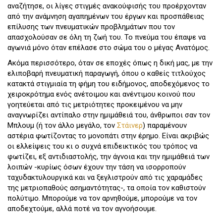
αναζήτησε, οι λίγες στιγμές ανακούφισής του προέρχονταν
από την ανάμνηση αγαπημένων του έργων και προσπάθειας
επίλυσης των πνευματικών προβλημάτων που τον
απασχολούσαν σε όλη τη ζωή του. Το πνεύμα του έπαψε να
αγωνιά μόνο όταν επέλασε στο σώμα του ο μέγας Ανατόμος.
Ακόμα περισσότερο, όταν σε εποχές όπως η δική μας, με την
ελιποβαρή πνευματική παραγωγή, όπου ο καθείς τιτλούχος
κατακτά στιγμιαία τη φήμη του ειδήμονος, αποδεχόμενος το
χειροκρότημα ενός ανέτοιμου και ανέντιμου κοινού που
γοητεύεται από τις μετριότητες προκειμένου να μην
αναγνωρίζει αντίπαλο στην ημιμάθειά του, άνθρωποι σαν τον
Μπλουμ (ή τον άλλο μεγάλο, τον
Στάινερ
) παραμένουν
αστέρια φωτίζοντας το μονοπάτι στην έρημο. Είναι ακριβώς
οι ελλείψεις του κι ο συχνά επιδεικτικός του τρόπος να
φωτίζει, εξ αντιδιαστολής, την άγνοια και την ημιμάθειά των
λοιπών -κυρίως όσων έχουν την τάση να ισορροπούν
ταχυδακτυλουργικά και να ξεγλιστρούν από τις χαραμάδες
της μετριοπαθούς ασημαντότητας-, τα οποία τον καθιστούν
πολύτιμο. Μπορούμε να τον αρνηθούμε, μπορούμε να τον
αποδεχτούμε, αλλά ποτέ να τον αγνοήσουμε.