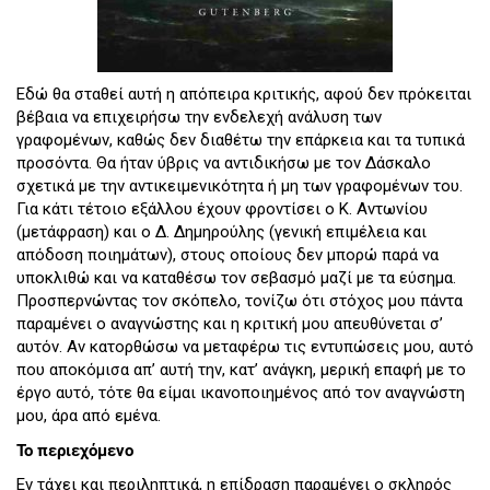
Εδώ θα σταθεί αυτή η απόπειρα κριτικής, αφού δεν πρόκειται
βέβαια να επιχειρήσω την ενδελεχή ανάλυση των
γραφομένων, καθώς δεν διαθέτω την επάρκεια και τα τυπικά
προσόντα. Θα ήταν ύβρις να αντιδικήσω με τον Δάσκαλο
σχετικά με την αντικειμενικότητα ή μη των γραφομένων του.
Για κάτι τέτοιο εξάλλου έχουν φροντίσει ο Κ. Αντωνίου
(μετάφραση) και ο Δ. Δημηρούλης (γενική επιμέλεια και
απόδοση ποιημάτων), στους οποίους δεν μπορώ παρά να
υποκλιθώ και να καταθέσω τον σεβασμό μαζί με τα εύσημα.
Προσπερνώντας τον σκόπελο, τονίζω ότι στόχος μου πάντα
παραμένει ο αναγνώστης και η κριτική μου απευθύνεται σ’
αυτόν. Αν κατορθώσω να μεταφέρω τις εντυπώσεις μου, αυτό
που αποκόμισα απ’ αυτή την, κατ’ ανάγκη, μερική επαφή με το
έργο αυτό, τότε θα είμαι ικανοποιημένος από τον αναγνώστη
μου, άρα από εμένα.
Το περιεχόμενο
Εν τάχει και περιληπτικά, η επίδραση παραμένει ο σκληρός