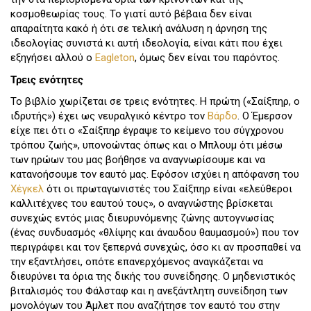
κοσμοθεωρίας τους. Το γιατί αυτό βέβαια δεν είναι
απαραίτητα κακό ή ότι σε τελική ανάλυση η άρνηση της
ιδεολογίας συνιστά κι αυτή ιδεολογία, είναι κάτι που έχει
εξηγήσει αλλού ο
Eagleton
, όμως δεν είναι του παρόντος.
Τρεις ενότητες
Το βιβλίο χωρίζεται σε τρεις ενότητες. Η πρώτη («Σαίξπηρ, ο
ιδρυτής») έχει ως νευραλγικό κέντρο τον
Βάρδο
. Ο Έμερσον
είχε πει ότι ο «Σαίξπηρ έγραψε το κείμενο του σύγχρονου
τρόπου ζωής», υπονοώντας όπως και ο Μπλουμ ότι μέσω
των ηρώων του μας βοήθησε να αναγνωρίσουμε και να
κατανοήσουμε τον εαυτό μας. Εφόσον ισχύει η απόφανση του
Χέγκελ
ότι οι πρωταγωνιστές του Σαίξπηρ είναι «ελεύθεροι
καλλιτέχνες του εαυτού τους», ο αναγνώστης βρίσκεται
συνεχώς εντός μιας διευρυνόμενης ζώνης αυτογνωσίας
(ένας συνδυασμός «θλίψης και άναυδου θαυμασμού») που τον
περιγράφει και τον ξεπερνά συνεχώς, όσο κι αν προσπαθεί να
την εξαντλήσει, οπότε επανερχόμενος αναγκάζεται να
διευρύνει τα όρια της δικής του συνείδησης. Ο μηδενιστικός
βιταλισμός του Φάλσταφ και η ανεξάντλητη συνείδηση των
μονολόγων του Άμλετ που αναζήτησε τον εαυτό του στην