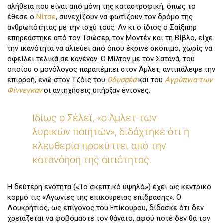
αλήθεια που είναι από μόνη της καταστροφική, όπως το
έθεσε ο
Νίτσε
, συνεχίζουν να φωτίζουν τον δρόμο της
ανθρωπότητας με την ισχύ τους. Αν κι ο ίδιος ο Σαίξπηρ
επηρεάστηκε από τον Τσώσερ, τον Μοντέν και τη Βίβλο, είχε
την ικανότητα να αλιεύει από όπου έκρινε σκόπιμο, χωρίς να
οφείλει τελικά σε κανέναν. Ο Μίλτον με τον Σατανά, του
οποίου ο μονόλογος παραπέμπει στον Άμλετ, αντιπάλεψε την
επιρροή, ενώ στον Τζόις του
Οδυσσέα
και του
Αγρύπνια των
Φίννεγκαν
οι αντηχήσεις υπήρξαν έντονες.
Ιδίως ο Σέλεϊ, «ο Άμλετ των
λυρικών ποιητών», διδάχτηκε ότι η
ελευθερία προκύπτει από την
κατανόηση της αιτιότητας.
Η δεύτερη ενότητα («Το σκεπτικό υψηλό») έχει ως κεντρικό
κορμό τις «Αγωνίες της επικούρειας επίδρασης». Ο
Λουκρήτιος, ως επίγονος του Επίκουρου, δίδασκε ότι δεν
χρειάζεται να φοβόμαστε τον θάνατο, αφού ποτέ δεν θα τον