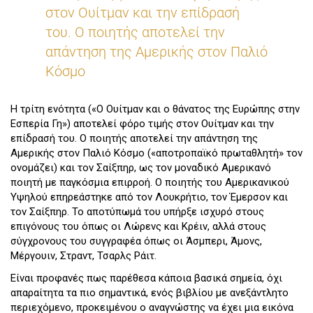
στον Ουίτμαν και την επίδρασή
του. Ο ποιητής αποτελεί την
απάντηση της Αμερικής στον Παλιό
Κόσμο
Η τρίτη ενότητα («Ο Ουίτμαν και ο θάνατος της Ευρώπης στην
Εσπερία Γη») αποτελεί φόρο τιμής στον Ουίτμαν και την
επίδρασή του. Ο ποιητής αποτελεί την απάντηση της
Αμερικής στον Παλιό Κόσμο («αποτροπαϊκό πρωταθλητή» τον
ονομάζει) και τον Σαίξπηρ, ως τον μοναδικό Αμερικανό
ποιητή με παγκόσμια επιρροή. Ο ποιητής του Αμερικανικού
Υψηλού επηρεάστηκε από τον Λουκρήτιο, τον Έμερσον και
τον Σαίξπηρ. Το αποτύπωμά του υπήρξε ισχυρό στους
επιγόνους του όπως οι Λώρενς και Κρέιν, αλλά στους
σύγχρονους του συγγραφέα όπως οι Άσμπερι, Άμονς,
Μέργουιν, Στραντ, Τσαρλς Ράιτ.
Είναι προφανές πως παρέθεσα κάποια βασικά σημεία, όχι
απαραίτητα τα πιο σημαντικά, ενός βιβλίου με ανεξάντλητο
περιεχόμενο, προκειμένου ο αναγνώστης να έχει μια εικόνα