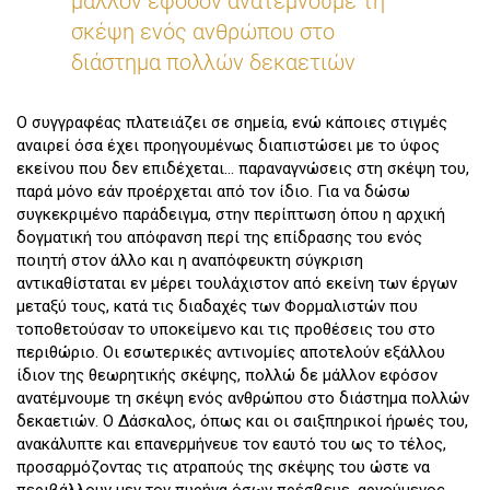
μάλλον εφόσον ανατέμνουμε τη
σκέψη ενός ανθρώπου στο
διάστημα πολλών δεκαετιών
Ο συγγραφέας πλατειάζει σε σημεία, ενώ κάποιες στιγμές
αναιρεί όσα έχει προηγουμένως διαπιστώσει με το ύφος
εκείνου που δεν επιδέχεται… παραναγνώσεις στη σκέψη του,
παρά μόνο εάν προέρχεται από τον ίδιο. Για να δώσω
συγκεκριμένο παράδειγμα, στην περίπτωση όπου η αρχική
δογματική του απόφανση περί της επίδρασης του ενός
ποιητή στον άλλο και η αναπόφευκτη σύγκριση
αντικαθίσταται εν μέρει τουλάχιστον από εκείνη των έργων
μεταξύ τους, κατά τις διαδαχές των Φορμαλιστών που
τοποθετούσαν το υποκείμενο και τις προθέσεις του στο
περιθώριο. Οι εσωτερικές αντινομίες αποτελούν εξάλλου
ίδιον της θεωρητικής σκέψης, πολλώ δε μάλλον εφόσον
ανατέμνουμε τη σκέψη ενός ανθρώπου στο διάστημα πολλών
δεκαετιών. Ο Δάσκαλος, όπως και οι σαιξπηρικοί ήρωές του,
ανακάλυπτε και επανερμήνευε τον εαυτό του ως το τέλος,
προσαρμόζοντας τις ατραπούς της σκέψης του ώστε να
περιβάλλουν μεν τον πυρήνα όσων πρέσβευε, αρνούμενος