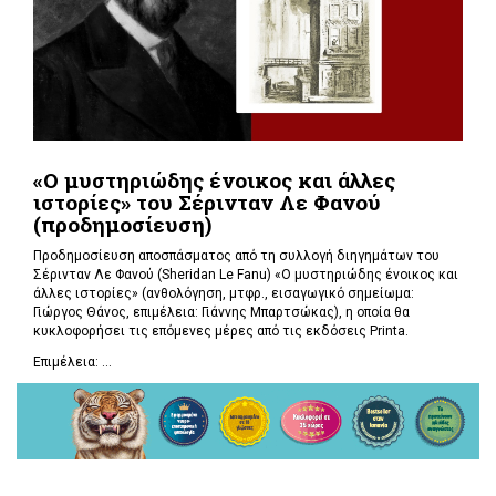
«Ο μυστηριώδης ένοικος και άλλες
ιστορίες» του Σέρινταν Λε Φανού
(προδημοσίευση)
Προδημοσίευση αποσπάσματος από τη συλλογή διηγημάτων του
Σέρινταν Λε Φανού (Sheridan Le Fanu) «Ο μυστηριώδης ένοικος και
άλλες ιστορίες» (ανθολόγηση, μτφρ., εισαγωγικό σημείωμα:
Γιώργος Θάνος, επιμέλεια: Γιάννης Μπαρτσώκας), η οποία θα
κυκλοφορήσει τις επόμενες μέρες από τις εκδόσεις Printa.
Επιμέλεια: ...