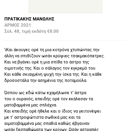
ΠΡΑΤΙΚΑΚΗΣ ΜΑΝΩΛΗΣ
ΑΡΜΟΣ 2021
Σελ. 48, τιμή εκδότη €8.00
\Και άκουγες ορέ τη μια κοτρόνα χτυπώντας την
άλλη να σπιθίζουν ωσάν κρύφιες τσακμακόπετρες.
Και να βγάνει ορέ η μια σπίθα το άστρο της
σιμοτινής της. Και ο σάλαγος τον εγκρεμό του.
Και κάθε σκιαγμένη ψυχή την ίσκα της. Και η κάθε
δροσοστάλα την ασημένια της ποταμούλα.
Ώσπου ως εδώ κάτω εχαμήλωσε τ' άστρα
του ο ουρανός, επειδής ορέ τον εκάλεσαν τα
ματοβαμμένα μας σπλάχνα.
Και επειδής ορέ ήθελε και ο ίδιος να γειτονέψει
με τ' αστροφώτιστα σωθικά μας και τα
αιματοβαμμένα μας σπαθιά καθώς έβγαιναν
ωσάν ξεσπαθώματα των κρίνων. Ωσάν αστραπές