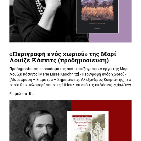
«Περιγραφή ενός χωριού» της Μαρί
Λουίζε Κάσνιτς (προδημοσίευση)
Προδημοσίευση αποσπάσματος από το πεζογραφικό έργο της Μαρί
Λουίζε Κάσνιτς [Marie Luise Kaschnitz] «Περιγραφή ενός χωριού»
(Μετάφραση – Επίμετρο – Σημειώσεις: Αλέξανδρος Κυπριώτης), το
οποίο θα κυκλοφορήσει στις 10 Ιουλίου από τις εκδόσεις
η βαλίτσα
.
Επιμέλεια:
Κ...