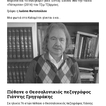
Μόρισον και το σαλιγκάρι» (εκδ. Εστία). Εικόνα: Από την ταινία
«Πάτερσον» (2016) του Τζιμ Τζάρμους.
Γράφει η
Ιωάννα Φωτοπούλου
Μια φωτιά στο Καλαμίτσι γίνεται ο κα...
Πέθανε ο Θεσσαλονικιός πεζογράφος
Γιάννης Γρηγοράκης
Σε ηλικία 76 ετών πέθανε ο Θεσσαλονικιός πεζογράφος Γιάννης