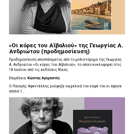
«Οι κόρες του Αϊβαλιού» της Γεωργίας Α.
Ανδριώτου (προδημοσίευση)
Προδημοσίευση αποσπάσματος από το μυθιστόρημα της Γεωργίας
Α. Ανδριώτου «Οι κόρες του Αϊβαλιού», το οποίο κυκλοφορεί στις
18 Ιουλίου από τις εκδόσεις Νίκας.
Επιμέλεια:
Κώστας Αγοραστός
Ο Παναγής Αφεντέλλης ρούφηξε νωχελικά τον καφέ του κι άφησε
απαλά τ...