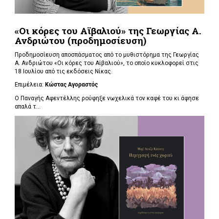
«Οι κόρες του Αϊβαλιού» της Γεωργίας Α.
Ανδριώτου (προδημοσίευση)
Προδημοσίευση αποσπάσματος από το μυθιστόρημα της Γεωργίας
Α. Ανδριώτου «Οι κόρες του Αϊβαλιού», το οποίο κυκλοφορεί στις
18 Ιουλίου από τις εκδόσεις Νίκας.
Επιμέλεια:
Κώστας Αγοραστός
Ο Παναγής Αφεντέλλης ρούφηξε νωχελικά τον καφέ του κι άφησε
απαλά τ...