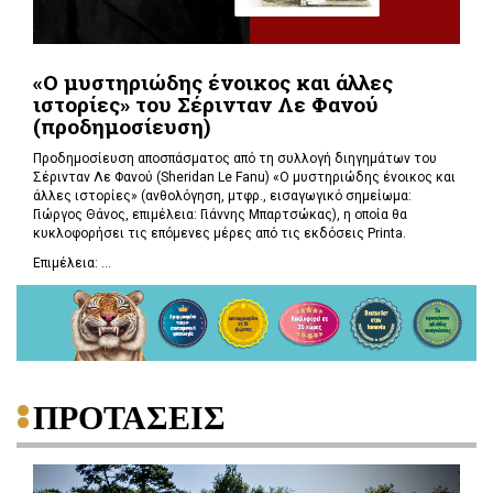
«Ο μυστηριώδης ένοικος και άλλες
ιστορίες» του Σέρινταν Λε Φανού
(προδημοσίευση)
Προδημοσίευση αποσπάσματος από τη συλλογή διηγημάτων του
Σέρινταν Λε Φανού (Sheridan Le Fanu) «Ο μυστηριώδης ένοικος και
άλλες ιστορίες» (ανθολόγηση, μτφρ., εισαγωγικό σημείωμα:
Γιώργος Θάνος, επιμέλεια: Γιάννης Μπαρτσώκας), η οποία θα
κυκλοφορήσει τις επόμενες μέρες από τις εκδόσεις Printa.
Επιμέλεια: ...
ΠΡΟΤΑΣΕΙΣ