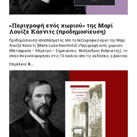
«Περιγραφή ενός χωριού» της Μαρί
Λουίζε Κάσνιτς (προδημοσίευση)
Προδημοσίευση αποσπάσματος από το πεζογραφικό έργο της Μαρί
Λουίζε Κάσνιτς [Marie Luise Kaschnitz] «Περιγραφή ενός χωριού»
(Μετάφραση – Επίμετρο – Σημειώσεις: Αλέξανδρος Κυπριώτης), το
οποίο θα κυκλοφορήσει στις 10 Ιουλίου από τις εκδόσεις
η βαλίτσα
.
Επιμέλεια:
Κ...