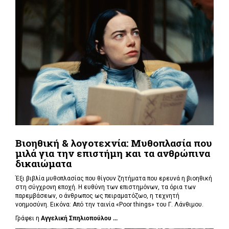
Βιοηθική & λογοτεχνία: Μυθοπλασία που
μιλά για την επιστήμη και τα ανθρώπινα
δικαιώματα
Έξι βιβλία μυθοπλασίας που θίγουν ζητήματα που ερευνά η βιοηθική
στη σύγχρονη εποχή. Η ευθύνη των επιστημόνων, τα όρια των
παρεμβάσεων, ο άνθρωπος ως πειραματόζωο, η τεχνητή
νοημοσύνη. Εικόνα: Από την ταινία «Poor things» του Γ. Λάνθιμου.
Γράφει η
Αγγελική Σπηλιοπούλου ...