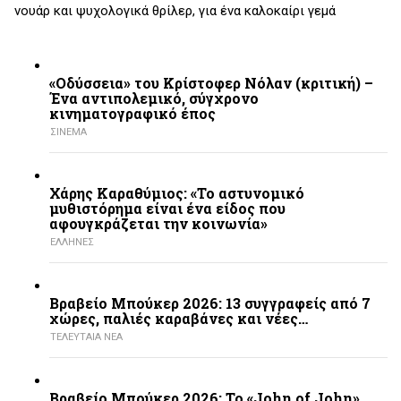
νουάρ και ψυχολογικά θρίλερ, για ένα καλοκαίρι γεμά
«Οδύσσεια» του Κρίστοφερ Νόλαν (κριτική) –
Ένα αντιπολεμικό, σύγχρονο
κινηματογραφικό έπος
ΣΙΝΕΜΑ
Χάρης Καραθύμιος: «Το αστυνομικό
μυθιστόρημα είναι ένα είδος που
αφουγκράζεται την κοινωνία»
ΕΛΛΗΝΕΣ
Βραβείο Μπούκερ 2026: 13 συγγραφείς από 7
χώρες, παλιές καραβάνες και νέες…
ΤΕΛΕΥΤΑΙΑ ΝΕΑ
Βραβείο Μπούκερ 2026: Το «John of John»