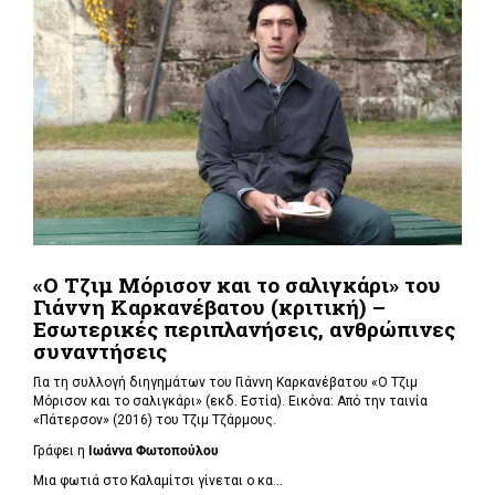
«Ο Τζιμ Μόρισον και το σαλιγκάρι» του
Γιάννη Καρκανέβατου (κριτική) –
Εσωτερικές περιπλανήσεις, ανθρώπινες
συναντήσεις
Για τη συλλογή διηγημάτων του Γιάννη Καρκανέβατου «Ο Τζιμ
Μόρισον και το σαλιγκάρι» (εκδ. Εστία). Εικόνα: Από την ταινία
«Πάτερσον» (2016) του Τζιμ Τζάρμους.
Γράφει η
Ιωάννα Φωτοπούλου
Μια φωτιά στο Καλαμίτσι γίνεται ο κα...