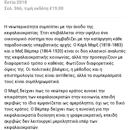
Εστία 2018
Σελ. 366, τιμή εκδότη €19,00
Η νεωτερικότητα συμπίπτει με την άνοδο της
κεφαλαιοκρατίας. Έτσι επιβάλλεται στην υφήλιο ένα
οικονομικό σύστημα που συμβαδίζει με την κατάργηση κάθε
παραδοσιακής υπερβατικής αρχής. Ο Κάρλ Μαρξ (1818-1883)
και ο Μαξ Βέμπερ (1864-1920) είναι οι δύο κλασικοί αναλυτές
της κεφαλαιοκρατικής κοινωνίας, αλλά την προσεγγίζουν με
διαφορετικό τρόπο ο καθένας. Φωτίζουν διαφορετικές
όψεις της. Οι πολιτικές βλέψεις, η μέθοδος και η
επιστημολογία τους είναι αντίθετες, αλλά τα συμπεράσματά
τους είναι συμπληρωματικά.
Ο Μαρξ δείχνει πως το νεώτερο κράτος ευνοεί την
επικράτηση των κεφαλαιοκρατών στην κοινωνία, επειδή
ακριβώς το ίδιο εμφανίζεται ως αμερόληπτο, όχι ως το δικό
τους κράτος. Ο Βέμπερ δείχνει πως η ευνοϊκή για την
κεφαλαιοκρατία διοίκηση είναι η γραφειοκρατική, επειδή
ακριβώς δεν λειτουργεί μεροληπτικά υπέρ των
κεφαλαιοκρατών.