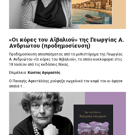
«Οι κόρες του Αϊβαλιού» της Γεωργίας Α.
Ανδριώτου (προδημοσίευση)
Προδημοσίευση αποσπάσματος από το μυθιστόρημα της Γεωργίας
Α. Ανδριώτου «Οι κόρες του Αϊβαλιού», το οποίο κυκλοφορεί στις
18 Ιουλίου από τις εκδόσεις Νίκας.
Επιμέλεια:
Κώστας Αγοραστός
Ο Παναγής Αφεντέλλης ρούφηξε νωχελικά τον καφέ του κι άφησε
απαλά τ...