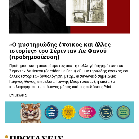
«Ο μυστηριώδης ένοικος και άλλες
ιστορίες» του Σέρινταν Λε Φανού
(προδημοσίευση)
Προδημοσίευση αποσπάσματος από τη συλλογή διηγημάτων του
Σέρινταν Λε Φανού (Sheridan Le Fanu) «Ο μυστηριώδης ένοικος και
άλλες ιστορίες» (ανθολόγηση, μτφρ., εισαγωγικό σημείωμα:
Γιώργος Θάνος, επιμέλεια: Γιάννης Μπαρτσώκας), η οποία θα
κυκλοφορήσει τις επόμενες μέρες από τις εκδόσεις Printa.
Επιμέλεια: ...
ΠΡΟΤΑΣΕΙΣ