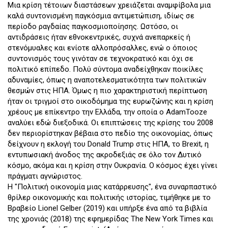
Μια κρίση τέτοιων διαστάσεων χρειάζεται αναμφίβολα μια
καλά συντονισμένη παγκόσμια αντιμετώπιση, ιδίως σε
περίοδο ραγδαίας παγκοσμιοποίησης. Ωστόσο, οι
αντιδράσεις ήταν εθνοκεντρικές, συχνά ανεπαρκείς ή
στενόμυαλες και ενίοτε αλλοπρόσαλλες, ενώ ο όποιος
συντονισμός τους γινόταν σε τεχνοκρατικό και όχι σε
πολιτικό επίπεδο. Πολύ σύντομα αναδείχθηκαν ποικίλες
αδυναμίες, όπως η αναποτελεσματικότητα των πολιτικών
θεσμών στις ΗΠΑ. Όμως η πιο χαρακτηριστική περίπτωση
ήταν οι τριγμοί στο οικοδόμημα της ευρωζώνης και η κρίση
χρέους με επίκεντρο την Ελλάδα, την οποία ο AdamTooze
αναλύει εδώ διεξοδικά. Οι επιπτώσεις της κρίσης του 2008
δεν περιορίστηκαν βέβαια στο πεδίο της οικονομίας, όπως
δείχνουν η εκλογή του Donald Trump στις ΗΠΑ, το Brexit, η
εντυπωσιακή άνοδος της ακροδεξιάς σε όλο τον Δυτικό
κόσμο, ακόμα και η κρίση στην Ουκρανία. Ο κόσμος έχει γίνει
πράγματι αγνώριστος.
Η "Πολιτική οικονομία μιας κατάρρευσης", ένα συναρπαστικό
θρίλερ οικονομικής και πολιτικής ιστορίας, τιμήθηκε με το
Βραβείο Lionel Gelber (2019) και υπήρξε ένα από τα βιβλία
της χρονιάς (2018) της εφημερίδας The New York Times και