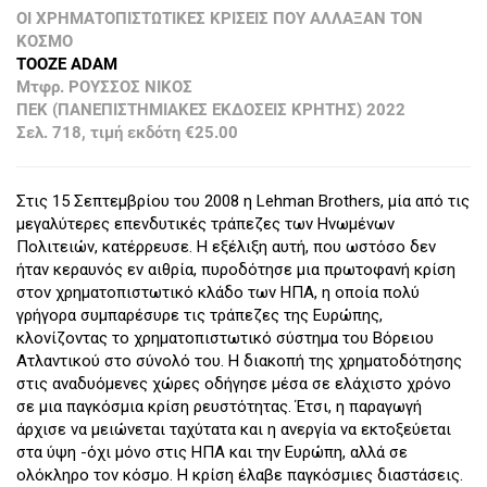
ΟΙ ΧΡΗΜΑΤΟΠΙΣΤΩΤΙΚΕΣ ΚΡΙΣΕΙΣ ΠΟΥ ΑΛΛΑΞΑΝ ΤΟΝ
ΚΟΣΜΟ
TOOZE ADAM
Μτφρ. ΡΟΥΣΣΟΣ ΝΙΚΟΣ
ΠΕΚ (ΠΑΝΕΠΙΣΤΗΜΙΑΚΕΣ ΕΚΔΟΣΕΙΣ ΚΡΗΤΗΣ) 2022
Σελ. 718, τιμή εκδότη €25.00
Στις 15 Σεπτεμβρίου του 2008 η Lehman Brothers, μία από τις
μεγαλύτερες επενδυτικές τράπεζες των Ηνωμένων
Πολιτειών, κατέρρευσε. Η εξέλιξη αυτή, που ωστόσο δεν
ήταν κεραυνός εν αιθρία, πυροδότησε μια πρωτοφανή κρίση
στον χρηματοπιστωτικό κλάδο των ΗΠΑ, η οποία πολύ
γρήγορα συμπαρέσυρε τις τράπεζες της Ευρώπης,
κλονίζοντας το χρηματοπιστωτικό σύστημα του Βόρειου
Ατλαντικού στο σύνολό του. Η διακοπή της χρηματοδότησης
στις αναδυόμενες χώρες οδήγησε μέσα σε ελάχιστο χρόνο
σε μια παγκόσμια κρίση ρευστότητας. Έτσι, η παραγωγή
άρχισε να μειώνεται ταχύτατα και η ανεργία να εκτοξεύεται
στα ύψη -όχι μόνο στις ΗΠΑ και την Ευρώπη, αλλά σε
ολόκληρο τον κόσμο. Η κρίση έλαβε παγκόσμιες διαστάσεις.