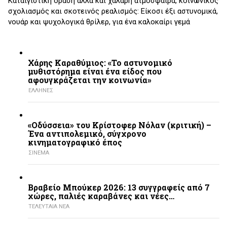
Καταιγιστική δράση αλλά και χαλαρή ατμόσφαιρα, κοινωνικός
σχολιασμός και σκοτεινός ρεαλισμός: Είκοσι έξι αστυνομικά,
νουάρ και ψυχολογικά θρίλερ, για ένα καλοκαίρι γεμά
Χάρης Καραθύμιος: «Το αστυνομικό
μυθιστόρημα είναι ένα είδος που
αφουγκράζεται την κοινωνία»
ΕΛΛΗΝΕΣ
«Οδύσσεια» του Κρίστοφερ Νόλαν (κριτική) –
Ένα αντιπολεμικό, σύγχρονο
κινηματογραφικό έπος
ΣΙΝΕΜΑ
Βραβείο Μπούκερ 2026: 13 συγγραφείς από 7
χώρες, παλιές καραβάνες και νέες…
ΤΕΛΕΥΤΑΙΑ ΝΕΑ