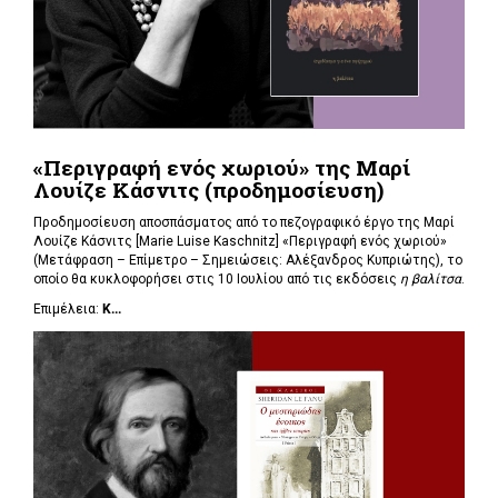
«Περιγραφή ενός χωριού» της Μαρί
Λουίζε Κάσνιτς (προδημοσίευση)
Προδημοσίευση αποσπάσματος από το πεζογραφικό έργο της Μαρί
Λουίζε Κάσνιτς [Marie Luise Kaschnitz] «Περιγραφή ενός χωριού»
(Μετάφραση – Επίμετρο – Σημειώσεις: Αλέξανδρος Κυπριώτης), το
οποίο θα κυκλοφορήσει στις 10 Ιουλίου από τις εκδόσεις
η βαλίτσα
.
Επιμέλεια:
Κ...