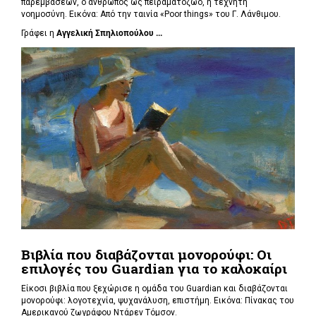
παρεμβάσεων, ο άνθρωπος ως πειραματόζωο, η τεχνητή
νοημοσύνη. Εικόνα: Από την ταινία «Poor things» του Γ. Λάνθιμου.
Γράφει η
Αγγελική Σπηλιοπούλου ...
Βιβλία που διαβάζονται μονορούφι: Οι
επιλογές του Guardian για το καλοκαίρι
Είκοσι βιβλία που ξεχώρισε η ομάδα του Guardian και διαβάζονται
μονορούφι: λογοτεχνία, ψυχανάλυση, επιστήμη. Εικόνα: Πίνακας του
Αμερικανού ζωγράφου Ντάρεν Τόμσον.