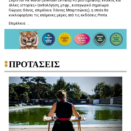
Σέρινταν Λε Φανού (Sheridan Le Fanu) «Ο μυστηριώδης ένοικος και
άλλες ιστορίες» (ανθολόγηση, μτφρ., εισαγωγικό σημείωμα:
Γιώργος Θάνος, επιμέλεια: Γιάννης Μπαρτσώκας), η οποία θα
κυκλοφορήσει τις επόμενες μέρες από τις εκδόσεις Printa.
Επιμέλεια: ...
ΠΡΟΤΑΣΕΙΣ