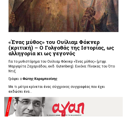
«Ένας μύθος» του Ουίλιαμ Φόκνερ
(κριτική) – Ο Γολγοθάς της Ιστορίας, ως
αλληγορία κι ως γεγονός
Για το μυθιστόρημα του Ουίλιαμ Φόκνερ «Ένας μύθος» (μτφρ.
Μαργαρίτα Ζαχαριάδου, εκδ. Gutenberg). Εικόνα: Πίνακας του Ότο
Ντιξ.
Γράφει ο
Φώτης Καραμπεσίνης
Με τι μέτρα κρίνεται ένας σύγχρονος συγγραφέας που έχει
εκδώσει ένα...