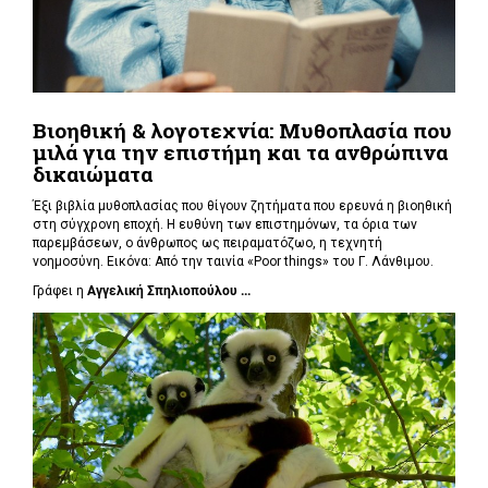
Βιοηθική & λογοτεχνία: Μυθοπλασία που
μιλά για την επιστήμη και τα ανθρώπινα
δικαιώματα
Έξι βιβλία μυθοπλασίας που θίγουν ζητήματα που ερευνά η βιοηθική
στη σύγχρονη εποχή. Η ευθύνη των επιστημόνων, τα όρια των
παρεμβάσεων, ο άνθρωπος ως πειραματόζωο, η τεχνητή
νοημοσύνη. Εικόνα: Από την ταινία «Poor things» του Γ. Λάνθιμου.
Γράφει η
Αγγελική Σπηλιοπούλου ...