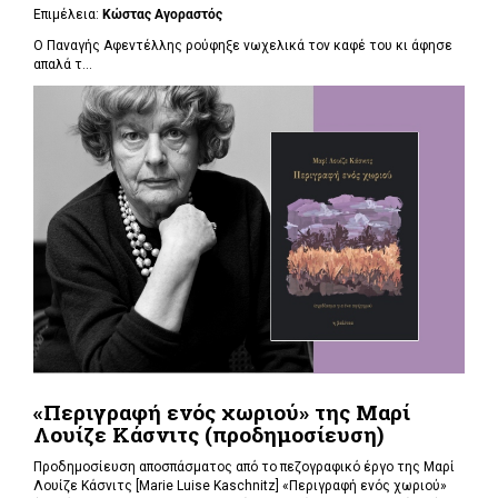
Επιμέλεια:
Κώστας Αγοραστός
Ο Παναγής Αφεντέλλης ρούφηξε νωχελικά τον καφέ του κι άφησε
απαλά τ...
«Περιγραφή ενός χωριού» της Μαρί
Λουίζε Κάσνιτς (προδημοσίευση)
Προδημοσίευση αποσπάσματος από το πεζογραφικό έργο της Μαρί
Λουίζε Κάσνιτς [Marie Luise Kaschnitz] «Περιγραφή ενός χωριού»