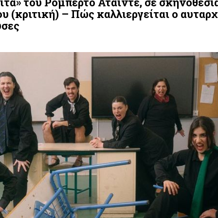
τα» του Ρομπέρτο Ατάιντε, σε σκηνοθεσί
 (κριτική) – Πώς καλλιεργείται ο αυταρ
υσες