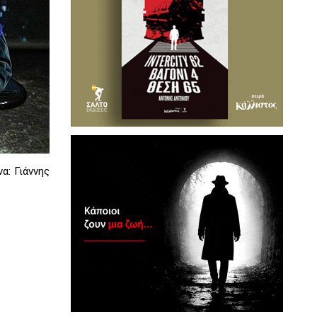
α: Γιάννης