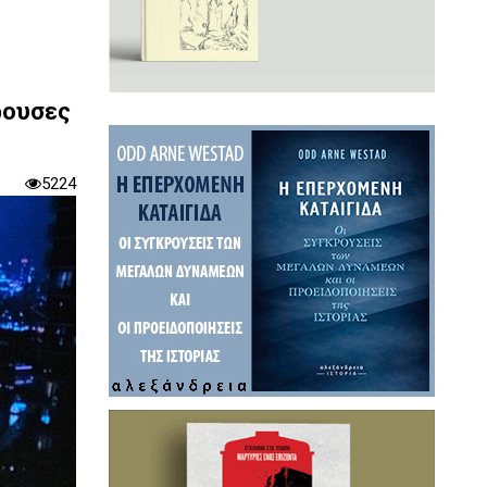
ρουσες
5224