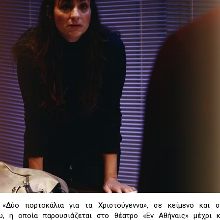
 «Δύο πορτοκάλια για τα Χριστούγεννα», σε κείμενο και σ
υ, η οποία παρουσιάζεται στο θέατρο «Εν Αθήναις» μέχρι κ