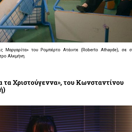
ίς Μαργαρίτα» του Ρομπέρτο Ατάιντε (Roberto Athayde), σε σ
τρο Αλκμήνη.
α τα Χριστούγεννα», του Κωνσταντίνου
ή)