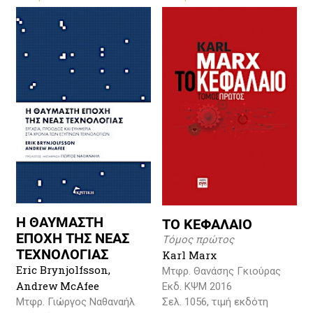
Η ΘΑΥΜΑΣΤΗ
TO ΚΕΦΑΛΑΙΟ
ΕΠΟΧΗ ΤΗΣ ΝΕΑΣ
Τόμος πρώτος
ΤΕΧΝΟΛΟΓΙΑΣ
Karl Marx
Eric Brynjolfsson,
Μτφρ. Θανάσης Γκιούρας
Andrew McAfee
Εκδ. ΚΨΜ 2016
Σελ. 1056, τιμή εκδότη
Μτφρ. Γιώργος Ναθαναήλ