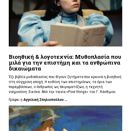
Βιοηθική & λογοτεχνία: Μυθοπλασία που
μιλά για την επιστήμη και τα ανθρώπινα
δικαιώματα
Έξι βιβλία μυθοπλασίας που θίγουν ζητήματα που ερευνά η βιοηθική
στη σύγχρονη εποχή. Η ευθύνη των επιστημόνων, τα όρια των
παρεμβάσεων, ο άνθρωπος ως πειραματόζωο, η τεχνητή
νοημοσύνη. Εικόνα: Από την ταινία «Poor things» του Γ. Λάνθιμου.
Γράφει η
Αγγελική Σπηλιοπούλου ...