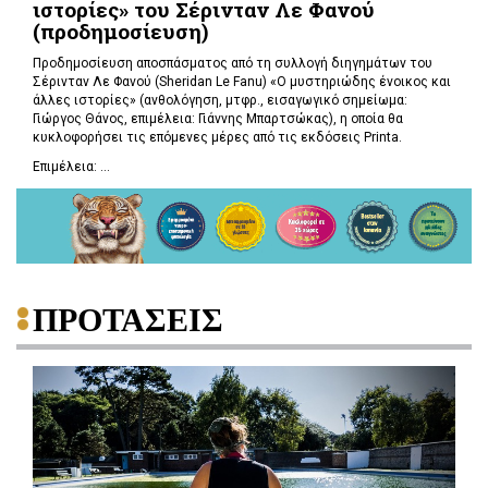
ιστορίες» του Σέρινταν Λε Φανού
(προδημοσίευση)
Προδημοσίευση αποσπάσματος από τη συλλογή διηγημάτων του
Σέρινταν Λε Φανού (Sheridan Le Fanu) «Ο μυστηριώδης ένοικος και
άλλες ιστορίες» (ανθολόγηση, μτφρ., εισαγωγικό σημείωμα:
Γιώργος Θάνος, επιμέλεια: Γιάννης Μπαρτσώκας), η οποία θα
κυκλοφορήσει τις επόμενες μέρες από τις εκδόσεις Printa.
Επιμέλεια: ...
ΠΡΟΤΑΣΕΙΣ