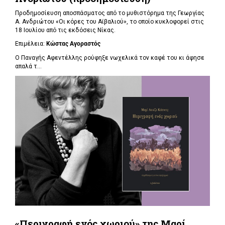
Προδημοσίευση αποσπάσματος από το μυθιστόρημα της Γεωργίας
Α. Ανδριώτου «Οι κόρες του Αϊβαλιού», το οποίο κυκλοφορεί στις
18 Ιουλίου από τις εκδόσεις Νίκας.
Επιμέλεια:
Κώστας Αγοραστός
Ο Παναγής Αφεντέλλης ρούφηξε νωχελικά τον καφέ του κι άφησε
απαλά τ...
«Περιγραφή ενός χωριού» της Μαρί