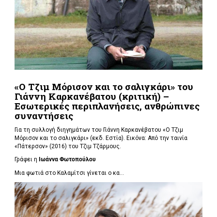
«Ο Τζιμ Μόρισον και το σαλιγκάρι» του
Γιάννη Καρκανέβατου (κριτική) –
Εσωτερικές περιπλανήσεις, ανθρώπινες
συναντήσεις
Για τη συλλογή διηγημάτων του Γιάννη Καρκανέβατου «Ο Τζιμ
Μόρισον και το σαλιγκάρι» (εκδ. Εστία). Εικόνα: Από την ταινία
«Πάτερσον» (2016) του Τζιμ Τζάρμους.
Γράφει η
Ιωάννα Φωτοπούλου
Μια φωτιά στο Καλαμίτσι γίνεται ο κα...