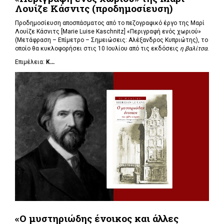
Λουίζε Κάσνιτς (προδημοσίευση)
Προδημοσίευση αποσπάσματος από το πεζογραφικό έργο της Μαρί
Λουίζε Κάσνιτς [Marie Luise Kaschnitz] «Περιγραφή ενός χωριού»
(Μετάφραση – Επίμετρο – Σημειώσεις: Αλέξανδρος Κυπριώτης), το
οποίο θα κυκλοφορήσει στις 10 Ιουλίου από τις εκδόσεις
η βαλίτσα
.
Επιμέλεια:
Κ...
«Ο μυστηριώδης ένοικος και άλλες