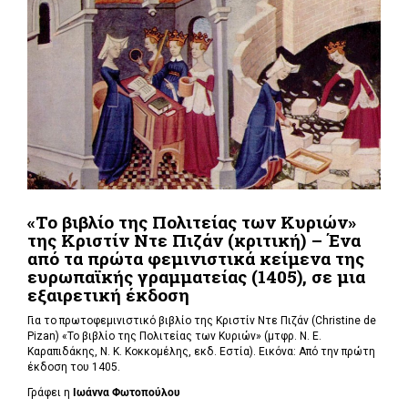
«Το βιβλίο της Πολιτείας των Κυριών»
της Κριστίν Ντε Πιζάν (κριτική) – Ένα
από τα πρώτα φεμινιστικά κείμενα της
ευρωπαϊκής γραμματείας (1405), σε μια
εξαιρετική έκδοση
Για το πρωτοφεμινιστικό βιβλίο
της Κριστίν Ντε Πιζάν (Christine de
Pizan)
«Το βιβλίο της Πολιτείας των Κυριών» (μτφρ. Ν. Ε.
Καραπιδάκης, Ν. Κ. Κοκκομέλης, εκδ. Εστία). Εικόνα: Από την πρώτη
έκδοση του 1405.
Γράφει η
Ιωάννα Φωτοπούλου