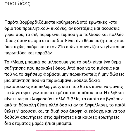
ουσιώδες.
Παρότι βομβαρδιζόμαστε καθημερινά από ερωτικές -στα
όρια του προκλητικού- εικόνες, αν κοιτάξεις και ακούσεις
γύρω σου, το σεξ παραμένει ταμπού για πολλούς και πολλές,
ιδίως όσον αφορά στα παιδιά. Είναι ένα θέμα συζήτησης που
δυστυχώς, ακόμα και στον 21ο αιώνα, συνεχίζει να γίνεται με
παρωπίδες και παραβάν.
Το «Μαμά, μπαμπά, ας μιλήσουμε για το σεξ» είναι ένα θέμα
συζήτησης που προκαλεί δέος. Από πού να το πιάσεις και
πού να το αφήσεις; Φοβάσαι μην παρεκτραπείς ή μην δώσεις
μια απάντηση που θα περιλαμβάνει λουλουδάκια,
μελισσούλες και πελαργούς, κάτι που θα σε κάνει να φανείς
-το λιγότερο- γελοίος στα μάτια του παιδιού σου. Η αλήθεια
είναι πως κυκλοφορούν πολλά βιβλία, τα οποία σε βγάζουν
από τη δύσκολη θέση, αλλά όσο κι αν τα ξεφυλλίσει, το παιδί
θέλει ν’ ακούσει και τη δική σου άποψη κι εκδοχή, και να του
δοθούν απαντήσεις στις αμέτρητες και καίριες ερωτήσεις
δια στόματος μαμάς ή/και μπαμπά.