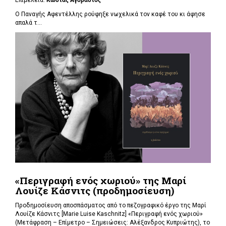
Επιμέλεια:
Κώστας Αγοραστός
Ο Παναγής Αφεντέλλης ρούφηξε νωχελικά τον καφέ του κι άφησε
απαλά τ...
«Περιγραφή ενός χωριού» της Μαρί
Λουίζε Κάσνιτς (προδημοσίευση)
Προδημοσίευση αποσπάσματος από το πεζογραφικό έργο της Μαρί
Λουίζε Κάσνιτς [Marie Luise Kaschnitz] «Περιγραφή ενός χωριού»
(Μετάφραση – Επίμετρο – Σημειώσεις: Αλέξανδρος Κυπριώτης), το