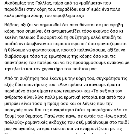
Ακαδημίας της Γαλλίας, πέρα από τα «μαθήματα» που
παραδίδει στην κόρη του, παραδίδει και σ’ εμάς ένα πολύ
καλό μάθημα λύσης του «προβλήματος».
Βέβαια, αξίζει να σημειωθεί ότι απευθύνεται σε μια έφηβη
κόρη, που σημαίνει ότι αντιμετωπίζει τόσο εκείνος όσο κι
εκείνη τελείως διαφορετικά τη συζήτηση, αλλά επειδή τα
παιδιά αντιλαμβάνονται περισσότερα απ’ όσο φανταζόμαστε
ή θέλουμε να φανταστούμε, προτού πελαγώσουμε, αξίζει να
διαβάσουμε τόσο τις ερωτήσεις της κόρης όσο και τις
απαντήσεις του πατέρα και να τις προσαρμόσουμε ανάλογα με
την ηλικία και τον χαρακτήρα του παιδιού μας.
Από τη συζήτηση που έκανε με την κόρη του, συγκράτησα τις
εξής δύο απαντήσεις του: «Δεν πρέπει να κάνουμε έρωτα
παρά μόνο όταν είμαστε ερωτευμένοι» και «Το σεξ για τον
άνθρωπο είναι λίγο πολύ μια ερωτική ιστορία, και αυτό που
μετράει είναι τόσο η πράξη όσο και οι λέξεις που την
περιγράφουν». Και τις συγκράτησα διότι εμπεριέχουν όλο το
ζουμί του θέματος. Πατώντας πάνω σε αυτές τις -ίσως κατά
πολλούς- ρομαντικές εκδοχές του σεξ, μαθαίνουμε στο παιδί
μας να αγαπάει, να ερωτεύεται και να εναρμονίζεται με τις