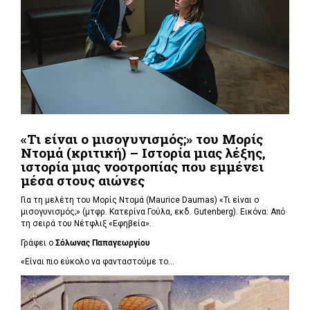
«Τι είναι ο μισογυνισμός;» του Μορίς
Ντομά (κριτική) – Ιστορία μιας λέξης,
ιστορία μιας νοοτροπίας που εμμένει
μέσα στους αιώνες
Για τη μελέτη του Μορίς Ντομά (Maurice Daumas) «Τι είναι ο
μισογυνισμός;» (μτφρ. Κατερίνα Γούλα, εκδ. Gutenberg). Εικόνα: Από
τη σειρά του Νέτφλιξ «Εφηβεία».
Γράφει ο
Σόλωνας Παπαγεωργίου
«Είναι πιο εύκολο να φανταστούμε το...