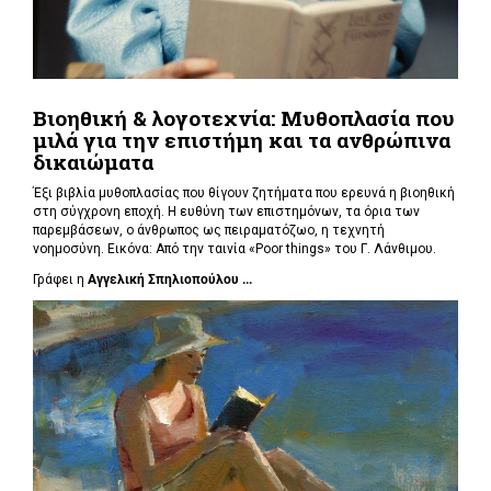
Βιοηθική & λογοτεχνία: Μυθοπλασία που
μιλά για την επιστήμη και τα ανθρώπινα
δικαιώματα
Έξι βιβλία μυθοπλασίας που θίγουν ζητήματα που ερευνά η βιοηθική
στη σύγχρονη εποχή. Η ευθύνη των επιστημόνων, τα όρια των
παρεμβάσεων, ο άνθρωπος ως πειραματόζωο, η τεχνητή
νοημοσύνη. Εικόνα: Από την ταινία «Poor things» του Γ. Λάνθιμου.
Γράφει η
Αγγελική Σπηλιοπούλου ...