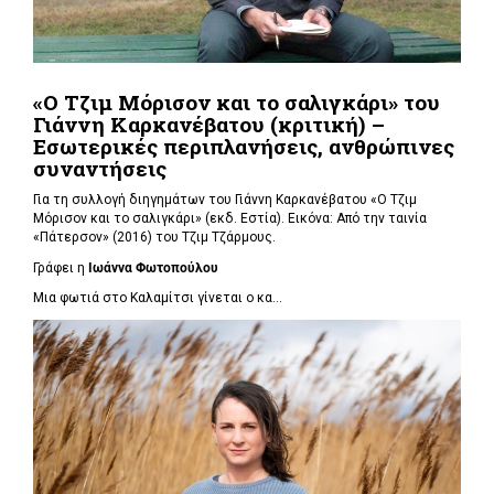
«Ο Τζιμ Μόρισον και το σαλιγκάρι» του
Γιάννη Καρκανέβατου (κριτική) –
Εσωτερικές περιπλανήσεις, ανθρώπινες
συναντήσεις
Για τη συλλογή διηγημάτων του Γιάννη Καρκανέβατου «Ο Τζιμ
Μόρισον και το σαλιγκάρι» (εκδ. Εστία). Εικόνα: Από την ταινία
«Πάτερσον» (2016) του Τζιμ Τζάρμους.
Γράφει η
Ιωάννα Φωτοπούλου
Μια φωτιά στο Καλαμίτσι γίνεται ο κα...