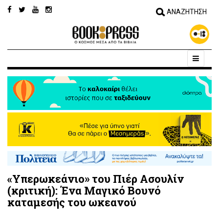
«Υπερωκεάνιο» του Πιέρ Ασουλίν
(κριτική): Ένα Μαγικό Βουνό
καταμεσής του ωκεανού