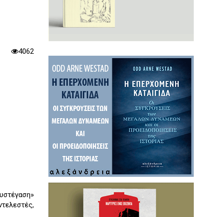
4062
συστέγαση»
τελεστές,