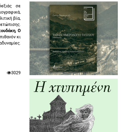
δεξιάς σε
ιογραφικά,
ιτική βία,
μετώπισης.
κουδάκη
,
Ο
πιθανόν κι
αδυναμίες.
3029