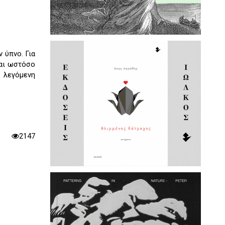
 ύπνο. Για
μαι ωστόσο
 λεγόμενη
2147