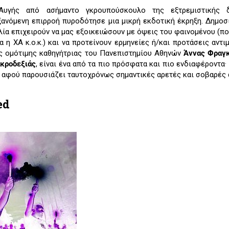
υγής από ασήμαντο γκρουπούσκουλο της εξτρεμιστικής 
ξανόμενη επιρροή πυροδότησε μια μικρή εκδοτική έκρηξη. Δημοσ
λία επιχειρούν να μας εξοικειώσουν με όψεις του φαινομένου (πολ
ια η ΧΑ κ.ο.κ.) και να προτείνουν ερμηνείες ή/και προτάσεις αντι
ς ομότιμης καθηγήτριας του Πανεπιστημίου Αθηνών
Άννας Φραγ
ακροδεξιάς
, είναι ένα από τα πιο πρόσφατα και πιο ενδιαφέροντα· 
, αφού παρουσιάζει ταυτοχρόνως σημαντικές αρετές και σοβαρές 
ed