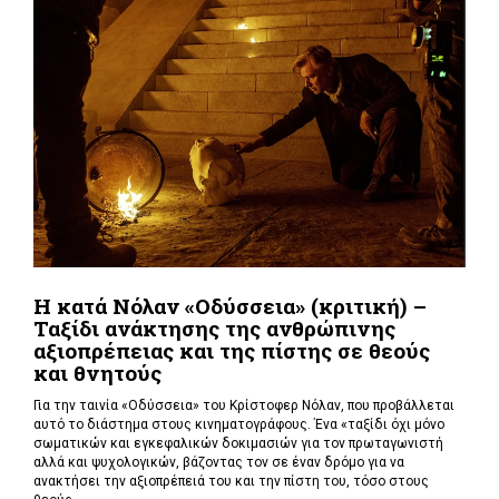
Η κατά Νόλαν «Οδύσσεια» (κριτική) –
Ταξίδι ανάκτησης της ανθρώπινης
αξιοπρέπειας και της πίστης σε θεούς
και θνητούς
Για την ταινία «Οδύσσεια» του Κρίστοφερ Νόλαν,
που προβάλλεται
αυτό το διάστημα στους κινηματογράφους. Ένα «
ταξίδι όχι μόνο
σωματικών και εγκεφαλικών δοκιμασιών για τον πρωταγωνιστή
αλλά και ψυχολογικών, βάζοντας τον σε έναν δρόμο για να
ανακτήσει την αξιοπρέπειά του και την πίστη του, τόσο στους