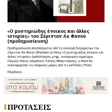
«Ο μυστηριώδης ένοικος και άλλες
ιστορίες» του Σέρινταν Λε Φανού
(προδημοσίευση)
Προδημοσίευση αποσπάσματος από τη συλλογή διηγημάτων του
Σέρινταν Λε Φανού (Sheridan Le Fanu) «Ο μυστηριώδης ένοικος και
άλλες ιστορίες» (ανθολόγηση, μτφρ., εισαγωγικό σημείωμα:
Γιώργος Θάνος, επιμέλεια: Γιάννης Μπαρτσώκας), η οποία θα
κυκλοφορήσει τις επόμενες μέρες από τις εκδόσεις Printa.
Επιμέλεια: ...
ΠΡΟΤΑΣΕΙΣ