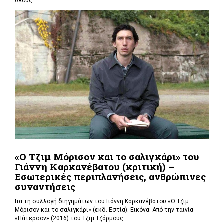
θεούς ...
«Ο Τζιμ Μόρισον και το σαλιγκάρι» του
Γιάννη Καρκανέβατου (κριτική) –
Εσωτερικές περιπλανήσεις, ανθρώπινες
συναντήσεις
Για τη συλλογή διηγημάτων του Γιάννη Καρκανέβατου «Ο Τζιμ
Μόρισον και το σαλιγκάρι» (εκδ. Εστία). Εικόνα: Από την ταινία
«Πάτερσον» (2016) του Τζιμ Τζάρμους.