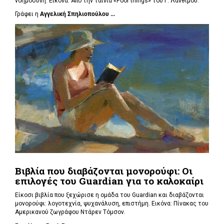
νοημοσύνη. Εικόνα: Από την ταινία «Poor things» του Γ. Λάνθιμου.
Γράφει η
Αγγελική Σπηλιοπούλου ...
Βιβλία που διαβάζονται μονορούφι: Οι
επιλογές του Guardian για το καλοκαίρι
Είκοσι βιβλία που ξεχώρισε η ομάδα του Guardian και διαβάζονται
μονορούφι: λογοτεχνία, ψυχανάλυση, επιστήμη. Εικόνα: Πίνακας του
Αμερικανού ζωγράφου Ντάρεν Τόμσον.