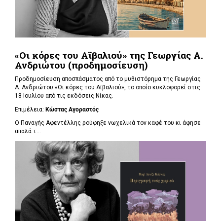
«Οι κόρες του Αϊβαλιού» της Γεωργίας Α.
Ανδριώτου (προδημοσίευση)
Προδημοσίευση αποσπάσματος από το μυθιστόρημα της Γεωργίας
Α. Ανδριώτου «Οι κόρες του Αϊβαλιού», το οποίο κυκλοφορεί στις
18 Ιουλίου από τις εκδόσεις Νίκας.
Επιμέλεια:
Κώστας Αγοραστός
Ο Παναγής Αφεντέλλης ρούφηξε νωχελικά τον καφέ του κι άφησε
απαλά τ...