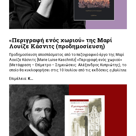
«Περιγραφή ενός χωριού» της Μαρί
Λουίζε Κάσνιτς (προδημοσίευση)
Προδημοσίευση αποσπάσματος από το πεζογραφικό έργο της Μαρί
Λουίζε Κάσνιτς [Marie Luise Kaschnitz] «Περιγραφή ενός χωριού»
(Μετάφραση – Επίμετρο – Σημειώσεις: Αλέξανδρος Κυπριώτης), το
οποίο θα κυκλοφορήσει στις 10 Ιουλίου από τις εκδόσεις
η βαλίτσα
.
Επιμέλεια:
Κ...