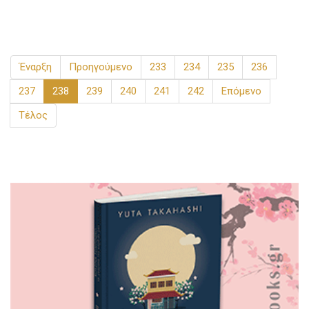
Έναρξη
Προηγούμενο
233
234
235
236
237
238
239
240
241
242
Επόμενο
Τέλος