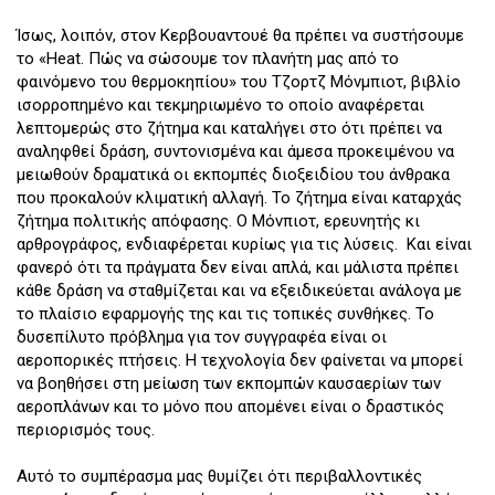
Ίσως, λοιπόν, στον Κερβουαντουέ θα πρέπει να συστήσουμε
το «Ηeat. Πώς να σώσουμε τον πλανήτη μας από το
φαινόμενο του θερμοκηπίου» του Τζορτζ Μόνμπιοτ, βιβλίο
ισορροπημένο και τεκμηριωμένο το οποίο αναφέρεται
λεπτομερώς στο ζήτημα και καταλήγει στο ότι πρέπει να
αναληφθεί δράση, συντονισμένα και άμεσα προκειμένου να
μειωθούν δραματικά οι εκπομπές διοξειδίου του άνθρακα
που προκαλούν κλιματική αλλαγή. Το ζήτημα είναι καταρχάς
ζήτημα πολιτικής απόφασης. Ο Μόνπιοτ, ερευνητής κι
αρθρογράφος, ενδιαφέρεται κυρίως για τις λύσεις. Και είναι
φανερό ότι τα πράγματα δεν είναι απλά, και μάλιστα πρέπει
κάθε δράση να σταθμίζεται και να εξειδικεύεται ανάλογα με
το πλαίσιο εφαρμογής της και τις τοπικές συνθήκες. Το
δυσεπίλυτο πρόβλημα για τον συγγραφέα είναι οι
αεροπορικές πτήσεις. Η τεχνολογία δεν φαίνεται να μπορεί
να βοηθήσει στη μείωση των εκπομπών καυσαερίων των
αεροπλάνων και το μόνο που απομένει είναι ο δραστικός
περιορισμός τους.
Αυτό το συμπέρασμα μας θυμίζει ότι περιβαλλοντικές