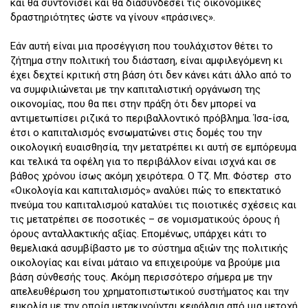
και θα συντονίσει και θα διασυνδέσει τις οικονομικές
δραστηριότητες ώστε να γίνουν «πράσινες».
Εάν αυτή είναι μια προσέγγιση που τουλάχιστον θέτει το
ζήτημα στην πολιτική του διάσταση, είναι αμφιλεγόμενη κι
έχει δεχτεί κριτική στη βάση ότι δεν κάνει κάτι άλλο από το
να συμφιλιώνεται με την καπιταλιστική οργάνωση της
οικονομίας, που θα πει στην πράξη ότι δεν μπορεί να
αντιμετωπίσει ριζικά το περιβαλλοντικό πρόβλημα. Ίσα-ίσα,
έτσι ο καπιταλισμός ενσωματώνει στις δομές του την
οικολογική ευαισθησία, την μετατρέπει κι αυτή σε εμπόρευμα
και τελικά τα οφέλη για το περιβάλλον είναι ισχνά και σε
βάθος χρόνου ίσως ακόμη χειρότερα. Ο Τζ. Μπ. Φόστερ στο
«Οικολογία και καπιταλισμός» αναλύει πώς το επεκτατικό
πνεύμα του καπιταλισμού καταλύει τις ποιοτικές σχέσεις και
τις μετατρέπει σε ποσοτικές – σε νομισματικούς όρους ή
όρους ανταλλακτικής αξίας. Επομένως, υπάρχει κάτι το
θεμελιακά ασυμβίβαστο με το σύστημα αξιών της πολιτικής
οικολογίας και είναι μάταιο να επιχειρούμε να βρούμε μια
βάση σύνθεσής τους. Ακόμη περισσότερο σήμερα με την
απελευθέρωση του χρηματοπιστωτικού συστήματος και την
ευκολία με την οποία μετακινούνται κεφάλαια από μια μετοχή