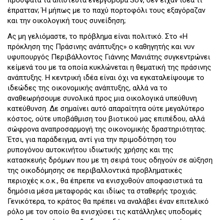
πρόσφατα τα απίστευτα ενεργοβόρα SUV, δεν είχαν ιδέα τι
έπρατταν; Ή μήπως με το παχύ πορτοφόλι τους εξαγόραζαν
και την οικολογική τους συνείδηση;
Ας μη γελιόμαστε, το πρόβλημα είναι πολιτικό. Στο «Η
πρόκληση της Πράσινης ανάπτυξης» ο καθηγητής και νυν
υφυπουργός Περιβάλλοντος Γιάννης Μανιάτης συγκεντρώνει
κείμενά του με τα οποία κυκλώνεται η θεματική της πράσινης
ανάπτυξης. Η κεντρική ιδέα είναι όχι να εγκαταλείψουμε το
ιδεώδες της οικονομικής ανάπτυξης, αλλά να το
αναθεωρήσουμε συνολικά προς μια οικολογικά υπεύθυνη
κατεύθυνση. Δε σημαίνει αυτό απαραίτητα ούτε μεγαλύτερο
κόστος, ούτε υποβάθμιση του βιοτικού μας επιπέδου, αλλά
σώφρονα αναπροσαρμογή της οικονομικής δραστηριότητας.
Έτσι, για παράδειγμα, αντί για την πριμοδότηση του
ρυπογόνου αυτοκινήτου ιδιωτικής χρήσης και της
κατασκευής δρόμων που με τη σειρά τους οδηγούν σε αύξηση
της οικοδόμησης σε περιβαλλοντικά προβληματικές
περιοχές κ.ο.κ., θα έπρεπε να ενισχυθούν αποφασιστικά τα
δημόσια μέσα μεταφοράς και ιδίως τα σταθερής τροχιάς.
Γενικότερα, το κράτος θα πρέπει να αναλάβει έναν επιτελικό
ρόλο με τον οποίο θα ενισχύσει τις κατάλληλες υποδομές