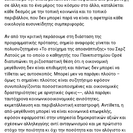
σε άλλη και το ένα μέρος του κόσμου στο άλλο, καταλύεται
κάθε δεσμός με την τοπική κοινωνία και το τοπικό
περιβάλλον, που δεν μπορεί παρά να είναι η αφετηρία κάθε
οικολογία ευσυνείδητης συμπεριφοράς.
Αν από την κριτική περάσουμε στη διάσταση της
προγραμματικής πρότασης, σημείο αναφοράς γίνεται το
πολυσυζητημένο «Το στοίχημα της αποανάπτυξης» του Σερζ
Λατούς με το οποίο ο καθηγητής του Πανεπιστημίου Ορσέ
διατυπώνει τη ριζοσπαστική θέση ότι η οικονομική
μεγέθυνση δεν είναι επιθυμητή και πάντως δεν μπορεί να
τίθεται ως αυτοσκοπός. Μπορεί μεν να παράγει πλούτο –
όμως τι σημαίνει πλούτος είναι συζητήσιμο εφόσον
συνυπολογίζονται ποσοστικοποιημένες και οικονομικές
δραστηριότητες με αρνητικές όψεις¬–, αλλά παράγει
ταυτόχρονα κοινωνικοοικονομικές ανισότητες,
εκμετάλλευση και περιβαλλοντική καταστροφή. Αντίθετα, η
από-μεγέθυνση μπορεί να είναι κοινωνικά επωφελής,
εφόσον εφαρμοστεί στην υπηρεσία δημοκρατικών αξιών και
σχέσεων αλληλεγγύης αντί ανταγωνισμού και με πρώτιστο
στόχο την ποιότητα κι όχι την ποσότητα και τον αλόγιστο κι