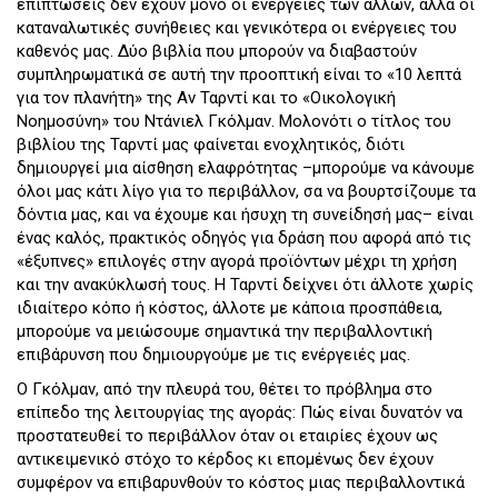
επιπτώσεις δεν έχουν μόνο οι ενέργειες των άλλων, αλλά οι
καταναλωτικές συνήθειες και γενικότερα οι ενέργειες του
καθενός μας. Δύο βιβλία που μπορούν να διαβαστούν
συμπληρωματικά σε αυτή την προοπτική είναι το «10 λεπτά
για τον πλανήτη» της Αν Ταρντί και το «Οικολογική
Νοημοσύνη» του Ντάνιελ Γκόλμαν. Μολονότι ο τίτλος του
βιβλίου της Ταρντί μας φαίνεται ενοχλητικός, διότι
δημιουργεί μια αίσθηση ελαφρότητας –μπορούμε να κάνουμε
όλοι μας κάτι λίγο για το περιβάλλον, σα να βουρτσίζουμε τα
δόντια μας, και να έχουμε και ήσυχη τη συνείδησή μας– είναι
ένας καλός, πρακτικός οδηγός για δράση που αφορά από τις
«έξυπνες» επιλογές στην αγορά προϊόντων μέχρι τη χρήση
και την ανακύκλωσή τους. Η Ταρντί δείχνει ότι άλλοτε χωρίς
ιδιαίτερο κόπο ή κόστος, άλλοτε με κάποια προσπάθεια,
μπορούμε να μειώσουμε σημαντικά την περιβαλλοντική
επιβάρυνση που δημιουργούμε με τις ενέργειές μας.
Ο Γκόλμαν, από την πλευρά του, θέτει το πρόβλημα στο
επίπεδο της λειτουργίας της αγοράς: Πώς είναι δυνατόν να
προστατευθεί το περιβάλλον όταν οι εταιρίες έχουν ως
αντικειμενικό στόχο το κέρδος κι επομένως δεν έχουν
συμφέρον να επιβαρυνθούν το κόστος μιας περιβαλλοντικά