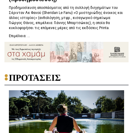
Προδημοσίευση αποσπάσματος από τη συλλογή διηγημάτων του
Σέρινταν Λε Φανού (Sheridan Le Fanu) «Ο μυστηριώδης ένοικος και
άλλες ιστορίες» (ανθολόγηση, μτφρ., εισαγωγικό σημείωμα:
Γιώργος Θάνος, επιμέλεια: Γιάννης Μπαρτσώκας), η οποία θα
κυκλοφορήσει τις επόμενες μέρες από τις εκδόσεις Printa.
Επιμέλεια: ...
ΠΡΟΤΑΣΕΙΣ