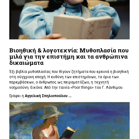
Βιοηθική & λογοτεχνία: Μυθοπλασία που
μιλά για την επιστήμη και τα ανθρώπινα
δικαιώματα
Έξι βιβλία μυθοπλασίας που θίγουν ζητήματα που ερευνά η βιοηθική
στη σύγχρονη εποχή. Η ευθύνη των επιστημόνων, τα όρια των
παρεμβάσεων, ο άνθρωπος ως πειραματόζωο, η τεχνητή
νοημοσύνη. Εικόνα: Από την ταινία «Poor things» του Γ. Λάνθιμου.
Γράφει η
Αγγελική Σπηλιοπούλου ...