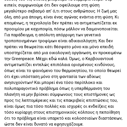
ειπείν, συμφωνούμε ότι δεν οφείλουμε στη φύση
μεγαλύτερο σεβασμό απ’ ό,τι στους ανθρώπους. Η ζωή μας
όλη, από μια άποψη, είναι ένας αγώνας ενάντια στη φύση. Κι
επομένως, η τεχνολογία δεν πρέπει να αντιμετωπίζεται εκ
προοιμίου με καχυποψία, πόσω μάλλον να δαιμονοποιείται.
Για παράδειγμα, η απόλυτη απόρριψη των γενετικά
τροποποιημένων τροφίμων είναι αδικαιολόγητη. Και δεν
πρέπει να θεωρείται κάτι θέσφατο μόνο και μόνο επειδή
υποστηρίζεται από μια οικολογική οργάνωση, εν προκειμένω
την Greenpeace. Μέχρι εδώ καλά. Όμως, ο Κερβουαντουέ
αντιμετωπίζει εντελώς επιπόλαια ορισμένους κινδύνους,
όπως είναι το φαινόμενο του θερμοκηπίου, το οποίο θεωρεί
ότι έχει υπόσταση μόνο στη φαντασία των αδίκως
ανησυχούντων! Και μπορεί ένα τόσο περίπλοκο και
πολυπαραγοντικό πρόβλημα όπως η υπερθέρμανση του
πλανήτη να μην βρίσκει σύμφωνους τους επιστήμονες ως
προς τις λεπτομέρειες και τις επακριβείς επιπτώσεις του,
είναι όμως πια τόσο πολλές και ισχυρές οι ενδείξεις και
τόσο κυρίαρχη στους επιστημονικούς κόλπους η πεποίθηση
ότι το πρόβλημα είναι υπαρκτό και κολοσσιαίων διαστάσεων,
ώστε δεν είναι δυνατό να εφησυχάζουμε.