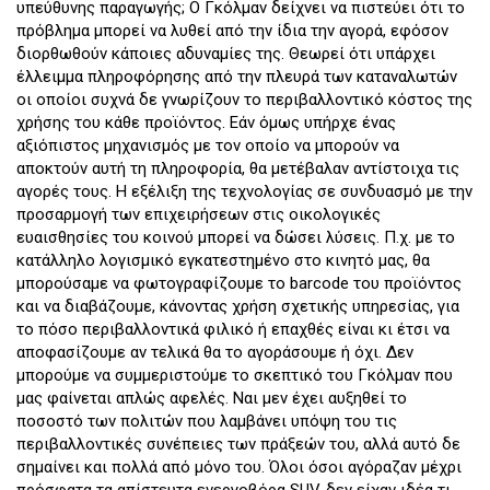
υπεύθυνης παραγωγής; Ο Γκόλμαν δείχνει να πιστεύει ότι το
πρόβλημα μπορεί να λυθεί από την ίδια την αγορά, εφόσον
διορθωθούν κάποιες αδυναμίες της. Θεωρεί ότι υπάρχει
έλλειμμα πληροφόρησης από την πλευρά των καταναλωτών
οι οποίοι συχνά δε γνωρίζουν το περιβαλλοντικό κόστος της
χρήσης του κάθε προϊόντος. Εάν όμως υπήρχε ένας
αξιόπιστος μηχανισμός με τον οποίο να μπορούν να
αποκτούν αυτή τη πληροφορία, θα μετέβαλαν αντίστοιχα τις
αγορές τους. Η εξέλιξη της τεχνολογίας σε συνδυασμό με την
προσαρμογή των επιχειρήσεων στις οικολογικές
ευαισθησίες του κοινού μπορεί να δώσει λύσεις. Π.χ. με το
κατάλληλο λογισμικό εγκατεστημένο στο κινητό μας, θα
μπορούσαμε να φωτογραφίζουμε το barcode του προϊόντος
και να διαβάζουμε, κάνοντας χρήση σχετικής υπηρεσίας, για
το πόσο περιβαλλοντικά φιλικό ή επαχθές είναι κι έτσι να
αποφασίζουμε αν τελικά θα το αγοράσουμε ή όχι. Δεν
μπορούμε να συμμεριστούμε το σκεπτικό του Γκόλμαν που
μας φαίνεται απλώς αφελές. Ναι μεν έχει αυξηθεί το
ποσοστό των πολιτών που λαμβάνει υπόψη του τις
περιβαλλοντικές συνέπειες των πράξεών του, αλλά αυτό δε
σημαίνει και πολλά από μόνο του. Όλοι όσοι αγόραζαν μέχρι