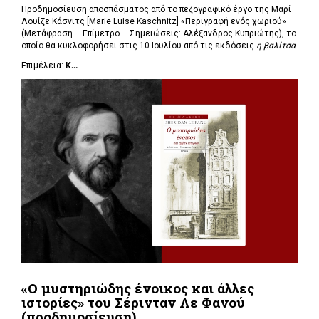
Προδημοσίευση αποσπάσματος από το πεζογραφικό έργο της Μαρί
Λουίζε Κάσνιτς [Marie Luise Kaschnitz] «Περιγραφή ενός χωριού»
(Μετάφραση – Επίμετρο – Σημειώσεις: Αλέξανδρος Κυπριώτης), το
οποίο θα κυκλοφορήσει στις 10 Ιουλίου από τις εκδόσεις
η βαλίτσα
.
Επιμέλεια:
Κ...
«Ο μυστηριώδης ένοικος και άλλες
ιστορίες» του Σέρινταν Λε Φανού
(προδημοσίευση)