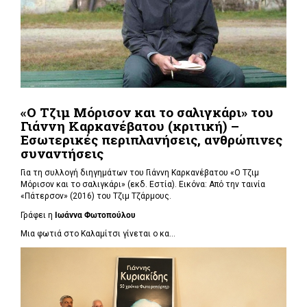
«Ο Τζιμ Μόρισον και το σαλιγκάρι» του
Γιάννη Καρκανέβατου (κριτική) –
Εσωτερικές περιπλανήσεις, ανθρώπινες
συναντήσεις
Για τη συλλογή διηγημάτων του Γιάννη Καρκανέβατου «Ο Τζιμ
Μόρισον και το σαλιγκάρι» (εκδ. Εστία). Εικόνα: Από την ταινία
«Πάτερσον» (2016) του Τζιμ Τζάρμους.
Γράφει η
Ιωάννα Φωτοπούλου
Μια φωτιά στο Καλαμίτσι γίνεται ο κα...