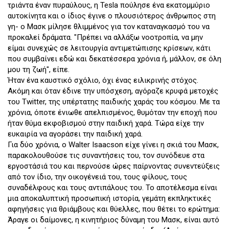
τριάντα έναν πυραύλους, η Tesla πούλησε ένα εκατομμύριο
αυτοκίνητα και ο ίδιος έγινε ο πλουσιότερος άνθρωπος στη
γη- ο Μασκ μίλησε θλιμμένος για τον καταναγκασμό του να
προκαλεί δράματα. "Πρέπει να αλλάξω νοοτροπία, να μην
είμαι συνεχώς σε λειτουργία αντιμετώπισης κρίσεων, κάτι
που συμβαίνει εδώ και δεκατέσσερα χρόνια ή, μάλλον, σε όλη
μου τη ζωή", είπε.
Ήταν ένα καυστικό σχόλιο, όχι ένας ειλικρινής στόχος.
Ακόμη και όταν έδινε την υπόσχεση, αγόραζε κρυφά μετοχές
του Twitter, της υπέρτατης παιδικής χαράς του κόσμου. Με τα
χρόνια, όποτε ένιωθε απελπισμένος, θυμόταν την εποχή που
ήταν θύμα εκφοβισμού στην παιδική χαρά. Τώρα είχε την
ευκαιρία να αγοράσει την παιδική χαρά.
Για δύο χρόνια, ο Walter Isaacson είχε γίνει η σκιά του Μασκ,
παρακολουθούσε τις συναντήσεις του, τον συνόδευε στα
εργοστάσιά του και περνούσε ώρες παίρνοντας συνεντεύξεις
από τον ίδιο, την οικογένειά του, τους φίλους, τους
συναδέλφους και τους αντιπάλους του. Το αποτέλεσμα είναι
μια αποκαλυπτική προσωπική ιστορία, γεμάτη εκπληκτικές
αφηγήσεις για θριάμβους και θύελλες, που θέτει το ερώτημα:
Άραγε οι δαίμονες, η κινητήριος δύναμη του Μασκ, είναι αυτό