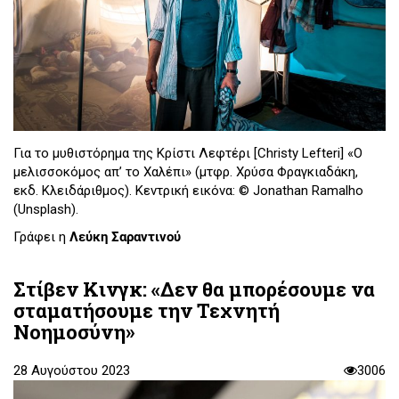
Για το μυθιστόρημα της Κρίστι Λεφτέρι [Christy Lefteri] «Ο
μελισσοκόμος απ’ το Χαλέπι» (μτφρ. Χρύσα Φραγκιαδάκη,
εκδ. Κλειδάριθμος). Κεντρική εικόνα: © Jonathan Ramalho
(Unsplash).
Γράφει η
Λεύκη Σαραντινού
Στίβεν Κινγκ: «Δεν θα μπορέσουμε να
σταματήσουμε την Τεχνητή
Νοημοσύνη»
28 Αυγούστου 2023
3006