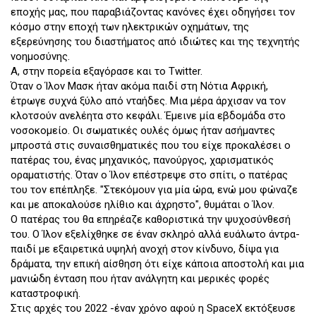
εποχής μας, που παραβιάζοντας κανόνες έχει οδηγήσει τον
κόσμο στην εποχή των ηλεκτρικών οχημάτων, της
εξερεύνησης του διαστήματος από ιδιώτες και της τεχνητής
νοημοσύνης.
Α, στην πορεία εξαγόρασε και το Twitter.
Όταν ο Ίλον Μασκ ήταν ακόμα παιδί στη Νότια Αφρική,
έτρωγε συχνά ξύλο από νταήδες. Μια μέρα άρχισαν να τον
κλοτσούν ανελέητα στο κεφάλι. Έμεινε μία εβδομάδα στο
νοσοκομείο. Οι σωματικές ουλές όμως ήταν ασήμαντες
μπροστά στις συναισθηματικές που του είχε προκαλέσει ο
πατέρας του, ένας μηχανικός, πανούργος, χαρισματικός
οραματιστής. Όταν ο Ίλον επέστρεψε στο σπίτι, ο πατέρας
του τον επέπληξε. "Στεκόμουν για μία ώρα, ενώ μου φώναζε
και με αποκαλούσε ηλίθιο και άχρηστο", θυμάται ο Ίλον.
Ο πατέρας του θα επηρέαζε καθοριστικά την ψυχοσύνθεσή
του. Ο Ίλον εξελίχθηκε σε έναν σκληρό αλλά ευάλωτο άντρα-
παιδί με εξαιρετικά υψηλή ανοχή στον κίνδυνο, δίψα για
δράματα, την επική αίσθηση ότι είχε κάποια αποστολή και μια
μανιώδη ένταση που ήταν ανάλγητη και μερικές φορές
καταστροφική.
Στις αρχές του 2022 -έναν χρόνο αφού η SpaceX εκτόξευσε