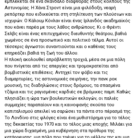
εμπλέκεται σε ένα σκάνδαλο διαφθοράς στους κόλπους της
Αστυνομίας. Η Χάνα Στροντ είναι μια φιλόδοξη, νεαρή
ρεπόρτερ που ειδικεύεται στη στηλίτευση των πλούσιων και
ισχυρών. Ο Κάλουμ Κόνλαν είναι ένας Ιρλανδός ακαδημαϊκός
που κάνει παρέα με τους λάθος ανθρώπους. Κι ο Φρέντι
Σελβς είναι ένας επιτυχημένος διευθυντής θεάτρου, βαθιά
χωμένος σε ένα προσωπικό και πολιτικό τέλμα. Αυτοί οι
τέσσερις άγνωστοι συναντιούνται και ο καθένας τους
επηρεάζει βαθιά τη ζωή του άλλου.
Η πλοκή ακολουθεί απρόβλεπτη τροχιά, μέσα σε μια πόλη
που πνίγεται από τις απεργίες και τρομοκρατείται από
βομβιστικές επιθέσεις. Αντηχεί τον φόβο και τις
διαμαρτυρίες, τις αστυνομικές σειρήνες, την πανκ ροκ
μουσική, τις διαδηλώσεις στους δρόμους, τα σπασμένα
τζάμια και τις ραγισμένες καρδιές σε βρόμικες παμπ. Καθώς
πλησιάζει η ώρα των βουλευτικών εκλογών, οι παλιές
συμμαχίες παραπαίουν και η καινοφανής σκούπα του
καπιταλισμού απειλεί να σαρώσει τα πάντα στο πέρασμά της.
Το Λονδίνο στις φλόγες είναι ένα μυθιστόρημα για το τέλος
της δεκαετίας του 1970 και το τέλος μιας εποχής. Μιλάει για
μια χώρα διχασμένη, μια κυβέρνηση στα πρόθυρα της
κατάρρευσης, μια πόλη που τρέμει για το μέλλον της και μια