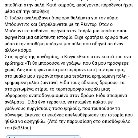
αποθήκη στην αυλή. Κατά καιρούς, ακούγονται παράξενοι ήχοι
μέσα απ' την αποθήκη.
Ο Τσάρλι αναλαμβάνει διάφορα θελήματα για τον κύριο
Μπόουντιτς και ξετρελαίνεται με τη Ρέινταρ. Όταν ο
Μπόουντιτς πεθαίνει, αφήνει στον Τσάρλι μια κασέτα όπου
αφηγείται μια απίστευτη ιστορία. Είχε κρατήσει κρυφό πως
μέσα στην αποθήκη υπάρχει μια πύλη που οδηγεί σε έναν
άλλον κόσμο.
Στις αρχές της πανδημίας, ο Κινγκ έθεσε στον εαυτό του ένα
ερώτημα: «Τι θα μπορούσα να γράψω, που θα μου πρόσφερε
χαρά; Λες και η φαντασία μου περίμενε αυτή την ερώτηση,
στο μυαλό μου εμφανίστηκε μια τεράστια ερημωμένη πόλη -
ερημωμένη αλλά ζωντανή. Είδα τους άδειους δρόμους, τα
στοιχειωμένα κτίρια, το τερατόμορφο κεφάλι μιας
υδρορροής αναποδογυρισμένο στον δρόμο. Είδα σπασμένα
αγάλματα... Είδα ένα τεράστιο, εκτεταμένο παλάτι με
γυάλινους πυργίσκους τόσο ψηλούς, που τρυπούσαν τα
σύννεφα. Εκείνες οι εικόνες απελευθέρωσαν την ιστορία που
ήθελα να αφηγηθώ». (Από την παρουσίαση στο οπισθόφυλλο
του βιβλίου)