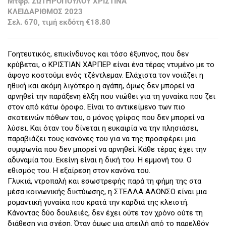
Μτφρ. ΣΩΤΗΡΟΠΟΥΛΟΥ ΧΡΙΣΤΙΝΑ
ΚΛΕΙΔΑΡΙΘΜΟΣ 2023
Σελ. 670, τιμή εκδότη €18.80
Γοητευτικός, επικίνδυνος και τόσο έξυπνος, που δεν
κρύβεται, ο ΚΡΙΣΤΙΑΝ ΧΑΡΠΕΡ είναι ένα τέρας ντυμένο με το
άψογο κοστούμι ενός τζέντλεμαν. Ελάχιστα τον νοιάζει η
ηθική και ακόμη λιγότερο η αγάπη, όμως δεν μπορεί να
αρνηθεί την παράξενη έλξη που νιώθει για τη γυναίκα που ζει
στον από κάτω όροφο. Είναι το αντικείμενο των πιο
σκοτεινών πόθων του, ο μόνος γρίφος που δεν μπορεί να
λύσει. Και όταν του δίνεται η ευκαιρία να την πλησιάσει,
παραβιάζει τους κανόνες του για να της προσφέρει μια
συμφωνία που δεν μπορεί να αρνηθεί. Κάθε τέρας έχει την
αδυναμία του. Εκείνη είναι η δική του. Η εμμονή του. Ο
εθισμός του. Η εξαίρεση στον κανόνα του.
Γλυκιά, ντροπαλή και εσωστρεφής παρά τη φήμη της στα
μέσα κοινωνικής δικτύωσης, η ΣΤΕΛΛΑ ΑΛΟΝΣΟ είναι μια
ρομαντική γυναίκα που κρατά την καρδιά της κλειστή.
Κάνοντας δύο δουλειές, δεν έχει ούτε τον χρόνο ούτε τη
διάθεση για σχέση. Όταν όμως μια απειλή από το παρελθόν