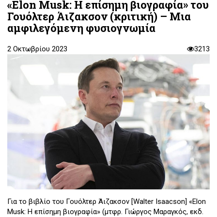
«Elon Musk: Η επίσημη βιογραφία» του
Γουόλτερ Άιζακσον (κριτική) – Μια
αμφιλεγόμενη φυσιογνωμία
2 Οκτωβρίου 2023
3213
Για το βιβλίο του Γουόλτερ Άιζακσον [Walter Isaacson] «Elon
Musk: Η επίσημη βιογραφία» (μτφρ. Γιώργος Μαραγκός, εκδ.