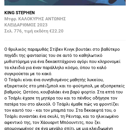
KING STEPHEN
Μτφρ. ΚΑΛΟΚΥΡΗΣ ΑΝΤΩΝΗΣ
ΚΛΕΙΔΑΡΙΘΜΟΣ 2023
Σελ. 776, τιμή εκδότη €22.20
Ο θρυλικός παραμυθάς Στίβεν Κινγκ βουτάει στο βαθύτερο
πηγάδι της φαντασίας του σε αυτό το καθηλωτικό
μυθιστόρημα για ένα δεκαεπτάχρονο αγόρι που κληρονομεί
τα κλειδιά για έναν παράλληλο κόσμο, όπου το καλό
συγκρούεται με το κακό.
Ο Τσάρλι είναι ένα συνηθισμένος μαθητής λυκείου,
εξαιρετικός στο μπέιζμπολ και το φούτμπολ, με αξιοπρεπείς
βαθμούς. Ωστόσο, κουβαλάει ένα βαρύ φορτίο. Στα επτά του
ο Τσάρλι έχασε τη μητέρα του και το πένθος οδήγησε τον
πατέρα του στο αλκοόλ. Ο Τσάρλι έμαθε πώς να φροντίζει
τον εαυτό του - και τον μπαμπά του. Στα δεκαεφτά του, ο
Τσάρλι συναντάει ένα σκυλί, τη Ρέινταρ, και το ηλικιωμένο
αφεντικό της, τον Χάουαρντ Μπόουντιτς, που ζει
απομονωμένος σε ένα μεγάλο σπίτι, με μια κλειδωμένη