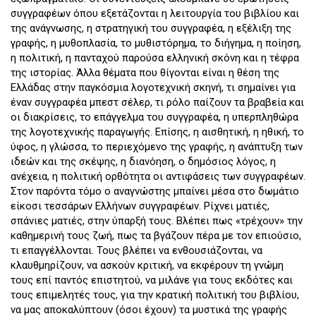
συγγραφέων όπου εξετάζονται η λειτουργία του βιβλίου και
της ανάγνωσης, η στρατηγική του συγγραφέα, η εξέλιξη της
γραφής, η μυθοπλασία, το μυθιστόρημα, το διήγημα, η ποίηση,
η πολιτική, η πανταχού παρούσα ελληνική σκόνη και η τέφρα
της ιστορίας. Άλλα θέματα που θίγονται είναι η θέση της
Ελλάδας στην παγκόσμια λογοτεχνική σκηνή, τι σημαίνει για
έναν συγγραφέα μπεστ σέλερ, τι ρόλο παίζουν τα βραβεία και
οι διακρίσεις, το επάγγελμα του συγγραφέα, η υπερπληθώρα
της λογοτεχνικής παραγωγής. Επίσης, η αισθητική, η ηθική, το
ύφος, η γλώσσα, το περιεχόμενο της γραφής, η ανάπτυξη των
ιδεών και της σκέψης, η διανόηση, ο δημόσιος λόγος, η
ανέχεια, η πολιτική ορθότητα οι αντιφάσεις των συγγραφέων.
Στον παρόντα τόμο ο αναγνώστης μπαίνει μέσα στο δωμάτιο
είκοσι τεσσάρων Ελλήνων συγγραφέων. Ρίχνει ματιές,
σπάνιες ματιές, στην ύπαρξή τους. Βλέπει πως «τρέχουν» την
καθημερινή τους ζωή, πως τα βγάζουν πέρα με τον επιούσιο,
τι επαγγέλλονται. Τους βλέπει να ενθουσιάζονται, να
κλαυθμηρίζουν, να ασκούν κριτική, να εκφέρουν τη γνώμη
τους επί παντός επιστητού, να μιλάνε για τους εκδότες και
τους επιμελητές τους, για την κρατική πολιτική του βιβλίου,
να μας αποκαλύπτουν (όσοι έχουν) τα μυστικά της γραφής