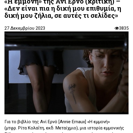
«Η εμμονή» της Ανί Ερνό (κριτική) –
«Δεν είναι πια η δική μου επιθυμία, η
δική μου ζήλια, σε αυτές τι σελίδες»
27 Δεκεμβρίου 2023
3835
Για το βιβλίο της Ανί Ερνό [Annie Ernaux] «Η εμμονή»
(μτφρ. Ρίτα Κολαΐτη, εκδ. Μεταίχμιο), μια ιστορία εμμονικής