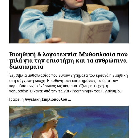
Βιοηθική & λογοτεχνία: Μυθοπλασία που
μιλά για την επιστήμη και τα ανθρώπινα
δικαιώματα
Έξι βιβλία μυθοπλασίας που θίγουν ζητήματα που ερευνά η βιοηθική
στη σύγχρονη εποχή. Η ευθύνη των επιστημόνων, τα όρια των
παρεμβάσεων, ο άνθρωπος ως πειραματόζωο, η τεχνητή
νοημοσύνη. Εικόνα: Από την ταινία «Poor things» του Γ. Λάνθιμου.
Γράφει η
Αγγελική Σπηλιοπούλου ...