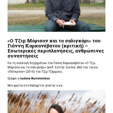
«Ο Τζιμ Μόρισον και το σαλιγκάρι» του
Γιάννη Καρκανέβατου (κριτική) –
Εσωτερικές περιπλανήσεις, ανθρώπινες
συναντήσεις
Για τη συλλογή διηγημάτων του Γιάννη Καρκανέβατου «Ο Τζιμ
Μόρισον και το σαλιγκάρι» (εκδ. Εστία). Εικόνα: Από την ταινία
«Πάτερσον» (2016) του Τζιμ Τζάρμους.
Γράφει η
Ιωάννα Φωτοπούλου
Μια φωτιά στο Καλαμίτσι γίνεται ο κα...