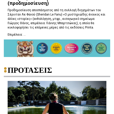
(προδημοσίευση)
Προδημοσίευση αποσπάσματος από τη συλλογή διηγημάτων του
Σέρινταν Λε Φανού (Sheridan Le Fanu) «Ο μυστηριώδης ένοικος και
άλλες ιστορίες» (ανθολόγηση, μτφρ., εισαγωγικό σημείωμα:
Γιώργος Θάνος, επιμέλεια: Γιάννης Μπαρτσώκας), η οποία θα
κυκλοφορήσει τις επόμενες μέρες από τις εκδόσεις Printa.
Επιμέλεια: ...
ΠΡΟΤΑΣΕΙΣ