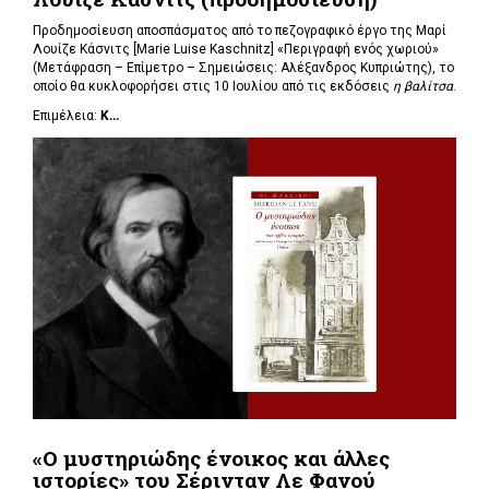
Προδημοσίευση αποσπάσματος από το πεζογραφικό έργο της Μαρί
Λουίζε Κάσνιτς [Marie Luise Kaschnitz] «Περιγραφή ενός χωριού»
(Μετάφραση – Επίμετρο – Σημειώσεις: Αλέξανδρος Κυπριώτης), το
οποίο θα κυκλοφορήσει στις 10 Ιουλίου από τις εκδόσεις
η βαλίτσα
.
Επιμέλεια:
Κ...
«Ο μυστηριώδης ένοικος και άλλες
ιστορίες» του Σέρινταν Λε Φανού