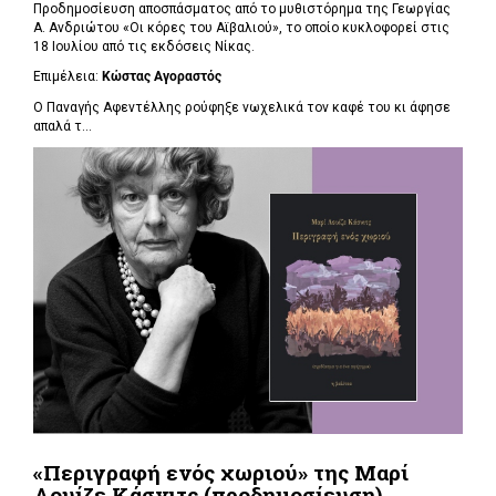
Προδημοσίευση αποσπάσματος από το μυθιστόρημα της Γεωργίας
Α. Ανδριώτου «Οι κόρες του Αϊβαλιού», το οποίο κυκλοφορεί στις
18 Ιουλίου από τις εκδόσεις Νίκας.
Επιμέλεια:
Κώστας Αγοραστός
Ο Παναγής Αφεντέλλης ρούφηξε νωχελικά τον καφέ του κι άφησε
απαλά τ...
«Περιγραφή ενός χωριού» της Μαρί
Λουίζε Κάσνιτς (προδημοσίευση)