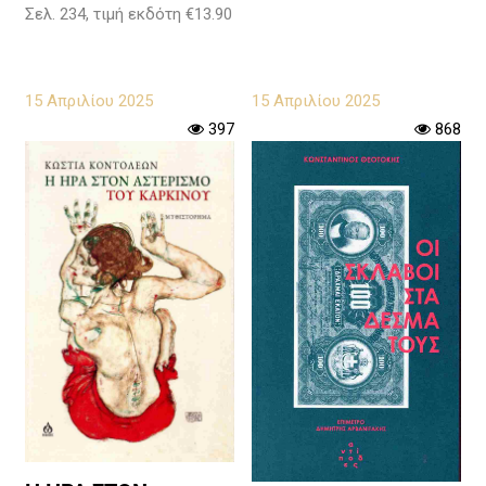
Σελ. 234, τιμή εκδότη €13.90
15 Απριλίου 2025
15 Απριλίου 2025
397
868