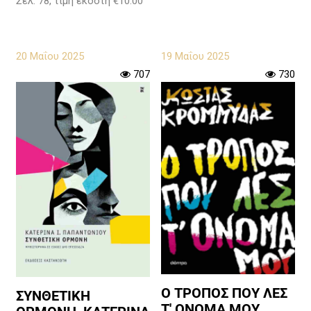
Σελ. 78, τιμή εκδότη €10.00
20 Μαΐου 2025
19 Μαΐου 2025
707
730
Ο ΤΡΟΠΟΣ ΠΟΥ ΛΕΣ
ΣΥΝΘΕΤΙΚΗ
Τ' ΟΝΟΜΑ ΜΟΥ,