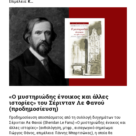
Επιμέλεια:
Κ...
«Ο μυστηριώδης ένοικος και άλλες
ιστορίες» του Σέρινταν Λε Φανού
(προδημοσίευση)
Προδημοσίευση αποσπάσματος από τη συλλογή διηγημάτων του
Σέρινταν Λε Φανού (Sheridan Le Fanu) «Ο μυστηριώδης ένοικος και
άλλες ιστορίες» (ανθολόγηση, μτφρ., εισαγωγικό σημείωμα:
Γιώργος Θάνος, επιμέλεια: Γιάννης Μπαρτσώκας), η οποία θα