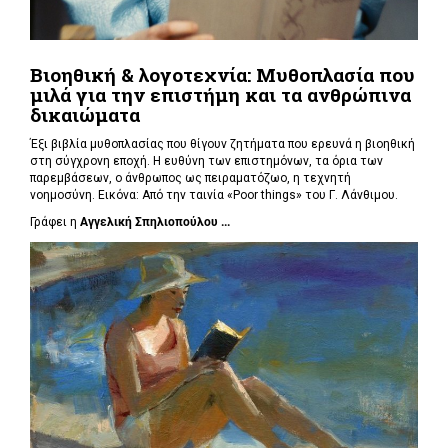
Βιοηθική & λογοτεχνία: Μυθοπλασία που
μιλά για την επιστήμη και τα ανθρώπινα
δικαιώματα
Έξι βιβλία μυθοπλασίας που θίγουν ζητήματα που ερευνά η βιοηθική
στη σύγχρονη εποχή. Η ευθύνη των επιστημόνων, τα όρια των
παρεμβάσεων, ο άνθρωπος ως πειραματόζωο, η τεχνητή
νοημοσύνη. Εικόνα: Από την ταινία «Poor things» του Γ. Λάνθιμου.
Γράφει η
Αγγελική Σπηλιοπούλου ...