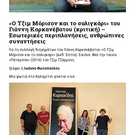
«Ο Τζιμ Μόρισον και το σαλιγκάρι» του
Γιάννη Καρκανέβατου (κριτική) –
Εσωτερικές περιπλανήσεις, ανθρώπινες
συναντήσεις
Για τη συλλογή διηγημάτων του Γιάννη Καρκανέβατου «Ο Τζιμ
Μόρισον και το σαλιγκάρι» (εκδ. Εστία). Εικόνα: Από την ταινία
«Πάτερσον» (2016) του Τζιμ Τζάρμους.
Γράφει η
Ιωάννα Φωτοπούλου
Μια φωτιά στο Καλαμίτσι γίνεται ο κα...