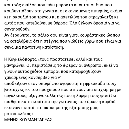
κουτσός σκύλος που πάει μπροστά κι αυτοί οι δυο που
κουβεντιάζουν στη γωνιά κι οι σκονισμένες πιπεριές, ακόμα
κι η σκουξιά του τρένου κι η ασετιλίνη του στραγαλατζή κι
αυτός που κατεβαίνει με θάρρος. Όλα θέλουν δροσιά για να
συντηρηθούν.
Αν ξεραίνεται το σάλιο σου είναι γιατί κουράστηκες ώσπου
να καταλάβεις ότι η στέγνια που νιώθεις γύρω σου είναι για
σένα μια παντοτινή κατάσταση.
Η Καγκελόπορτα «τους προστατεύει αλλά και τους
μαντρώνει. Οι περιστάσεις το έφεραν οι άνθρωποι εκεί να
γίνουν αυτοσχέδιοι έμποροι που καταβροχθίζουν
χαλασμένες κονσέρβες για ν'
αποδείξουν στον υποψήφιο αγοραστή τη φρεσκάδα τους,
βιοτέχνες εκ του προχείρου που στήνουν μία επιχείρηση με
αργαλειούς, οξυγονοκολλητές που η λάμψη τους φωτίζει
αισθησιακά τα κορίτσια της γειτονιάς που όμως η καρδιά
εκείνων σκιρτά στο άκουσμα της εξάτμισης μιας
μοτοσικλέτας».
ΜΕΝΗΣ ΚΟΥΜΑΝΤΑΡΕΑΣ