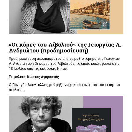
«Οι κόρες του Αϊβαλιού» της Γεωργίας Α.
Ανδριώτου (προδημοσίευση)
Προδημοσίευση αποσπάσματος από το μυθιστόρημα της Γεωργίας
Α. Ανδριώτου «Οι κόρες του Αϊβαλιού», το οποίο κυκλοφορεί στις
18 Ιουλίου από τις εκδόσεις Νίκας.
Επιμέλεια:
Κώστας Αγοραστός
Ο Παναγής Αφεντέλλης ρούφηξε νωχελικά τον καφέ του κι άφησε
απαλά τ...