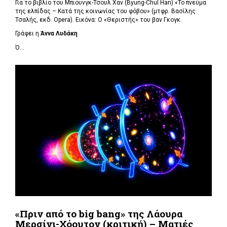
Για το βιβλίο του Μπιουνγκ-Τσουλ Χαν (
Byung-Chul Han) «Το πνεύμα
της ελπίδας – Κατά της κοινωνίας του φόβου» (μτφρ. Βασίλης
Τσαλής, εκδ. Opera). Εικόνα: Ο «Θεριστής» του βαν Γκογκ.
Γράφει η
Άννα Λυδάκη
Ό...
«Πριν από το big bang» της Λάουρα
Μερσίνι-Χόουτον (κριτική) – Ματιές