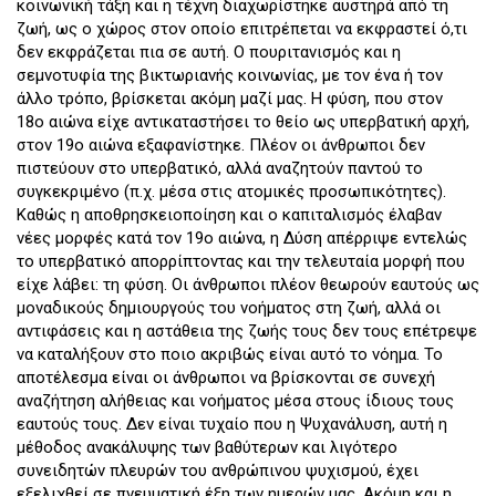
κοινωνική τάξη και η τέχνη διαχωρίστηκε αυστηρά από τη
ζωή, ως ο χώρος στον οποίο επιτρέπεται να εκφραστεί ό,τι
δεν εκφράζεται πια σε αυτή. Ο πουριτανισμός και η
σεμνοτυφία της βικτωριανής κοινωνίας, με τον ένα ή τον
άλλο τρόπο, βρίσκεται ακόμη μαζί μας. Η φύση, που στον
18ο αιώνα είχε αντικαταστήσει το θείο ως υπερβατική αρχή,
στον 19ο αιώνα εξαφανίστηκε. Πλέον οι άνθρωποι δεν
πιστεύουν στο υπερβατικό, αλλά αναζητούν παντού το
συγκεκριμένο (π.χ. μέσα στις ατομικές προσωπικότητες).
Καθώς η αποθρησκειοποίηση και ο καπιταλισμός έλαβαν
νέες μορφές κατά τον 19ο αιώνα, η Δύση απέρριψε εντελώς
το υπερβατικό απορρίπτοντας και την τελευταία μορφή που
είχε λάβει: τη φύση. Οι άνθρωποι πλέον θεωρούν εαυτούς ως
μοναδικούς δημιουργούς του νοήματος στη ζωή, αλλά οι
αντιφάσεις και η αστάθεια της ζωής τους δεν τους επέτρεψε
να καταλήξουν στο ποιο ακριβώς είναι αυτό το νόημα. Το
αποτέλεσμα είναι οι άνθρωποι να βρίσκονται σε συνεχή
αναζήτηση αλήθειας και νοήματος μέσα στους ίδιους τους
εαυτούς τους. Δεν είναι τυχαίο που η Ψυχανάλυση, αυτή η
μέθοδος ανακάλυψης των βαθύτερων και λιγότερο
συνειδητών πλευρών του ανθρώπινου ψυχισμού, έχει
εξελιχθεί σε πνευματική έξη των ημερών μας. Ακόμη και η