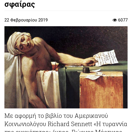
σφαίρας
22 Φεβρουαρίου 2019
6077
Με αφορμή το βιβλίο του Αμερικανού
Κοινωνιολόγου Richard Sennett «Η τυραννία
της οικειότητας» (μτφρ. Γιώργος Μέρτικας,