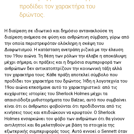
προδίδει τον χαρακτήρα του
δρώντος.
Η διαίρεση σε ιδιωτικό και δημόσιο αντανακλούσε τη
διαίρεση ανάμεσα σε φύση και ανθρώπινη σύμβαση, γύρω από
την οποία περιστρεφόταν ολόκληρη η σκέψη του
Διαφωτισμού. Η κατάσταση ανετράπη ριζικά με την έλευση
του 19ου αιώνα. Τη θέση των ρόλων την έλαβε η αποκάλυψη:
μέχρι σήμερα, οι πράξεις και η δημόσια συμπεριφορά των
ανθρώπων δεν αντικατοπτρίζουν την κοινωνική τάξη αλλά
τον χαρακτήρα τους. Κάθε πράξη αποτελεί σύμβολο που
προδίδει τον χαρακτήρα του δρώντος. Ήδη η λογοτεχνία του
19ου αιώνα επεσήμανε αυτό το χαρακτηριστικό: από τις
ευχάριστες ιστορίες του Sherlock Holmes μέχρι τα
απαισιόδοξα μυθιστορήματα του Balzac, αυτό που συμβαίνει
είναι ότι οι άνθρωποι φοβούνται ότι προδίδονται από τις
κινήσεις τους και επιδιώκουν να κρυφτούν. Ο Sherlock
Holmes ενσαρκώνει τον φόβο των ανθρώπων ότι θα γίνουν
αντιληπτοί και θα μελετηθούν με βάση τα στοιχεία της
εξωτερικής συμπεριφοράς τους. Αυτό εννοεί ο Sennett όταν