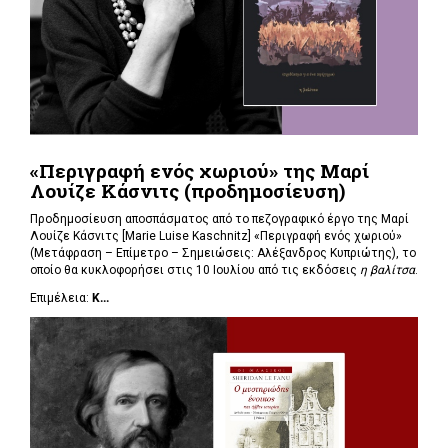
«Περιγραφή ενός χωριού» της Μαρί
Λουίζε Κάσνιτς (προδημοσίευση)
Προδημοσίευση αποσπάσματος από το πεζογραφικό έργο της Μαρί
Λουίζε Κάσνιτς [Marie Luise Kaschnitz] «Περιγραφή ενός χωριού»
(Μετάφραση – Επίμετρο – Σημειώσεις: Αλέξανδρος Κυπριώτης), το
οποίο θα κυκλοφορήσει στις 10 Ιουλίου από τις εκδόσεις
η βαλίτσα
.
Επιμέλεια:
Κ...