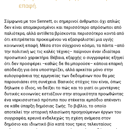
επαφή.
Σύμφωνα με τον Sennett, οι σημερινοί άνθρωποι όχι απλώς
δεν είναι απομακρυσμένοι και περισσότερο απρόσωποι από
παλιότερα, αλλά αντίθετα βρίσκονται περισσότερο κοντά από
ότι επιτρέπεται προκειμένου να εξασφαλιστεί μια υγιής
κοινωνική επαφή. Μέσα στον σύγχρονο κόσμο, τα πάντα –από
την πολιτική ως τις καλές τέχνες– παίρνουν έναν ιδιαίτερα
προσωπικό χαρακτήρα. Βέβαια, εξαρχής ο συγγραφέας εξηγεί
ότι δεν προσφέρει –καθώς δε θα μπορούσε– κάποια επαρκή
απόδειξη για όσα υποστηρίζει, αλλά αρκείται μόνο στην
ευλογοφάνεια της ερμηνείας των δεδομένων που θα μας
παρουσιάσει στη συνέχεια. Βασικός στόχος του είναι, όπως
δήλωσε ο ίδιος, να δείξει το πώς και το γιατί οι μοντέρνες
δυτικές κοινωνίες εστιάζουν στην ατομικότητα προωθώντας
ένα ναρκισσιστικό πρότυπο που στέκεται εμπόδιο απέναντι
σε κάθε ύπαρξη δημόσιας ζωής. Το βιβλίο, το οποίο
αποτελεί την ιστορική πλαισίωση προηγούμενων έργων του
συγγραφέα, ερευνά ενδελεχώς τη σχέση ανάμεσα στον
δημόσιο και ιδιωτικό βίο κατά τους τρεις τελευταίους