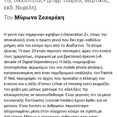
εκδ. Νεφέλη).
Του
Μύρωνα Ζαχαράκη
Η γενιά των σημερινών εφήβων («Generation Z», όπως την
αποκαλούν), είναι η πρώτη γενιά που δεν έχει καθόλου
μνήμες από τον κόσμο πριν από το Διαδίκτυο. Τα άτομα
ηλικίας 15 έως 24 ετών περνούν τέσσερεις ώρες στο κινητό
τους ημερησίως, σύμφωνα με μια βρετανική έρευνα («A
decade of Digital Dependency»). Η λέξη «νομοφοβία»
(nomophobia: ακρωνύμιο του «no mobile phone phobia»),
κατασκευασμένη από έναν ταχυδρομικό υπάλληλο, τον Patrick
O’ Neil, περιγράφει το άγχος που προκαλεί η έλλειψη του
κινητού και η λέξη «Fomo» («fear of missing out») εκφράζει
τον φόβο μας μήπως χάσουμε τις εξελίξεις της
επικαιρότητας αν αποσυνδεθούμε. Είναι γεγονός ότι τα μέσα
κοινωνικής δικτύωσης («social media») έχουν έρθει για να
μείνουν. Είναι λοιπόν οι άνθρωποι περισσότερο
απομονωμένοι μέσα στον σύγχρονο κόσμο σε σχέση με
παλιότερα; Μήπως ο σύγχρονος άνθρωπος έχει κάνει