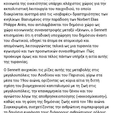
κοινωνία της οικειότητας υπάρχει ελάχιστος χώρος για την
εκπολιτιστική λειτουργία του παιχνιδιού, το οποίο
διακρίνεται αυστηρά από τις «σοβαρές» δραστηριότητες των
ενηλίκων. Βασισμένος στην παράδοση των Norbert Elias
Philippe Ariès, που αντιλαμβάνεται τον δημόσιο χώρο ως
χώρο κοινωνικής συναναστροφής μεταξύ «ξένων», ο Sennett
επισημαίνει ότι η σταδιακή υποχώρηση του δημόσιου έναντι
του ιδιωτικού, οδηγεί τα άτομα σε ατομικισμό και
απομόνωση, λειτουργώντας τελικά ως μια τυραννία του
εγωισμού και των προσωπικών συναισθημάτων. Πώς
προέκυψε όμως και ποια τέλος πάντων υπήρξε η αιτία αυτής
της τυραννίας;
Ο Sennett ανιχνεύει τις ρίζες αυτής της μεταβολής στις
μεγαλουπόλεις του Λονδίνου και του Παρισιού, γύρω στα
μέσα του 19ου αιώνα, ορίζοντας ως κύρια αίτια τη διττή
σχέση του βιομηχανικού καπιταλισμού με τη ζωή στις
μεγαλουπόλεις, την επανερμηνεία του ξένου και του
αγνώστου λόγω της αποθρησκειοποίησης («εκκοσμίκευση»),
καθώς και τη φύση της δημόσιας ζωής κατά τον 18ο αιώνα.
Συγκεκριμένα, συσχετίζοντας την ανθρώπινη συμπεριφορά με
τη δημόσια εμφάνιση τους διάφορους ανθρώπινους ρόλους