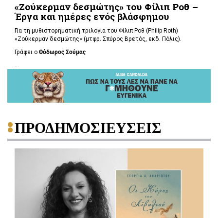
«Ζούκερμαν δεσμώτης» του Φίλιπ Ροθ –
Έργα και ημέρες ενός βλάσφημου
Για τη μυθιστορηματική τριλογία του Φίλιπ Ροθ (Philip Roth)
«Ζούκερμαν δεσμώτης» (μτφρ. Σπύρος Βρετός, εκδ. Πόλις).
Γράφει ο
Θόδωρος Σούμας
...
ΠΡΟΔΗΜΟΣΙΕΥΣΕΙΣ