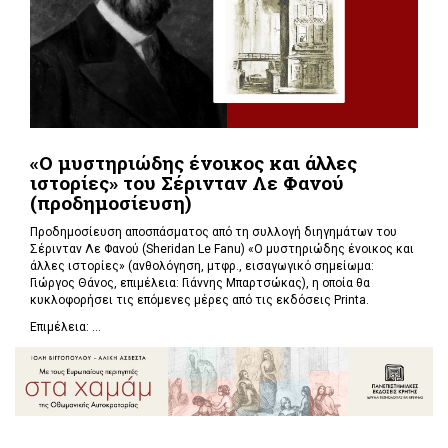
«Ο μυστηριώδης ένοικος και άλλες
ιστορίες» του Σέρινταν Λε Φανού
(προδημοσίευση)
Προδημοσίευση αποσπάσματος από τη συλλογή διηγημάτων του
Σέρινταν Λε Φανού (Sheridan Le Fanu) «Ο μυστηριώδης ένοικος και
άλλες ιστορίες» (ανθολόγηση, μτφρ., εισαγωγικό σημείωμα:
Γιώργος Θάνος, επιμέλεια: Γιάννης Μπαρτσώκας), η οποία θα
κυκλοφορήσει τις επόμενες μέρες από τις εκδόσεις Printa.
Επιμέλεια: ...