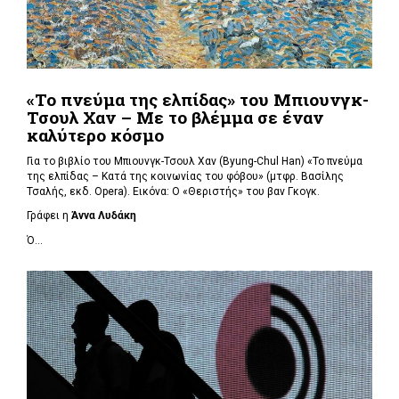
«Το πνεύμα της ελπίδας» του Μπιουνγκ-
Τσουλ Χαν – Με το βλέμμα σε έναν
καλύτερο κόσμο
Για το βιβλίο του Μπιουνγκ-Τσουλ Χαν (
Byung-Chul Han) «Το πνεύμα
της ελπίδας – Κατά της κοινωνίας του φόβου» (μτφρ. Βασίλης
Τσαλής, εκδ. Opera). Εικόνα: Ο «Θεριστής» του βαν Γκογκ.
Γράφει η
Άννα Λυδάκη
Ό...