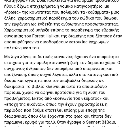
«Κατηγορώ» του Zola: πρόκειται για ένα δράμα προσωπικού
ήθους δίχως επιχειρήματα ή νομικό κατηγορητήριο, με
«ήρωες» της κοινότητας που πολεμούν τα «καθάρματα» μιας
άλλης, χαρακτηριστικό παράδειγμα του κώδικα που θεωρεί
την εμφάνιση ως ένδειξη της ανθρώπινης προσωπικότητας.
Χαρακτηριστικό υπήρξε επίσης το παράδειγμα της εβραϊκής
συνοικίας του Forest Hall και της διαμάχης που ξέσπασε όταν
αποπειράθηκαν να οικοδομήσουν κατοικίες έγχρωμων
πολιτών μέσα του.
Με λίγα λόγια, οι δυτικές κοινωνίες έχασαν ένα απαραίτητο
στοιχείο για την ομαλή κοινωνική ζωή: τον δημόσιο χώρο. Ο
σύγχρονος άνθρωπος δεν υποφέρει από απομόνωση και
αποξένωση, όπως συχνά λέγεται, αλλά από καταναγκαστικό
δεσμό και εγγύτητα, που τον υποβάλλει διαρκώς σε
δοκιμασία. Το βιβλίο κλείνει με αυτό το απαισιόδοξο
πόρισμα, χωρίς να αφήνει προτάσεις για τη λύση του
προβλήματος. Εκτός από «κοινωνία του θεάματος» και
«εποχή της εικόνας», όπως την έχουν χαρακτηρίσει, η
περίοδος που ζούμε αποτελεί επίσης μια εποχή της
διαφάνειας, όπου όλα έρχονται στο φως και τίποτε δεν
παραμένει κρυφό για πολύ. Όταν έγραφε ο Sennett βέβαια,