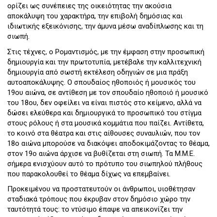
ορίζει ως συνέπειες της οικειότητας την ακούσια
αποκάλυψη του χαρακτήρα, την επιβολή δημόσιας και
ιδιωτικής εξεικόνισης, την άμυνα μέσω αναδίπλωσης και τη
σιωπή.
Στις τέχνες, ο Ρομαντισμός, με την έμφαση στην προσωπική
δημιουργία και την πρωτοτυπία, μετέβαλε την καλλιτεχνική
δημιουργία από σωστή εκτέλεση οδηγιών σε μια πράξη
αυτοαποκάλυψης. Ο σπουδαίος ηθοποιός ή μουσικός του
19ου αιώνα, σε αντίθεση με τον σπουδαίο ηθοποιό ή μουσικό
του 18ου, δεν οφείλει να είναι πιστός στο κείμενο, αλλά να
δώσει ελεύθερα και δημιουργικά το προσωπικό του στίγμα
στους ρόλους ή στα μουσικά κομμάτια που παίζει. Αντίθετα,
το κοινό στα θέατρα και στις αίθουσες συναυλιών, που τον
18ο αιώνα μπορούσε να διακόψει αποδοκιμάζοντας το θέαμα,
στον 19ο αιώνα άρχισε να βυθίζεται στη σιωπή. Τα Μ.Μ.Ε.
σήμερα ενισχύουν αυτό το πρότυπο του σιωπηλού πλήθους
που παρακολουθεί το θέαμα δίχως να επεμβαίνει.
Προκειμένου να προστατευτούν οι άνθρωποι, υιοθέτησαν
σταδιακά τρόπους που έκρυβαν στον δημόσιο χώρο την
ταυτότητά τους: το ντύσιμο έπαψε να απεικονίζει την