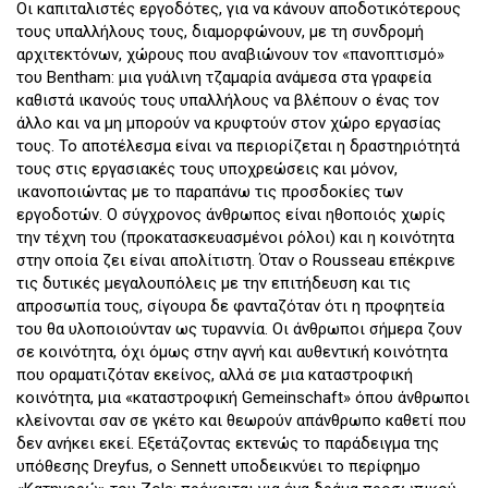
Οι καπιταλιστές εργοδότες, για να κάνουν αποδοτικότερους
τους υπαλλήλους τους, διαμορφώνουν, με τη συνδρομή
αρχιτεκτόνων, χώρους που αναβιώνουν τον «πανοπτισμό»
του Bentham: μια γυάλινη τζαμαρία ανάμεσα στα γραφεία
καθιστά ικανούς τους υπαλλήλους να βλέπουν ο ένας τον
άλλο και να μη μπορούν να κρυφτούν στον χώρο εργασίας
τους. Το αποτέλεσμα είναι να περιορίζεται η δραστηριότητά
τους στις εργασιακές τους υποχρεώσεις και μόνον,
ικανοποιώντας με το παραπάνω τις προσδοκίες των
εργοδοτών. Ο σύγχρονος άνθρωπος είναι ηθοποιός χωρίς
την τέχνη του (προκατασκευασμένοι ρόλοι) και η κοινότητα
στην οποία ζει είναι απολίτιστη. Όταν ο Rousseau επέκρινε
τις δυτικές μεγαλουπόλεις με την επιτήδευση και τις
απροσωπία τους, σίγουρα δε φανταζόταν ότι η προφητεία
του θα υλοποιούνταν ως τυραννία. Οι άνθρωποι σήμερα ζουν
σε κοινότητα, όχι όμως στην αγνή και αυθεντική κοινότητα
που οραματιζόταν εκείνος, αλλά σε μια καταστροφική
κοινότητα, μια «καταστροφική Gemeinschaft» όπου άνθρωποι
κλείνονται σαν σε γκέτο και θεωρούν απάνθρωπο καθετί που
δεν ανήκει εκεί. Εξετάζοντας εκτενώς το παράδειγμα της
υπόθεσης Dreyfus, o Sennett υποδεικνύει το περίφημο