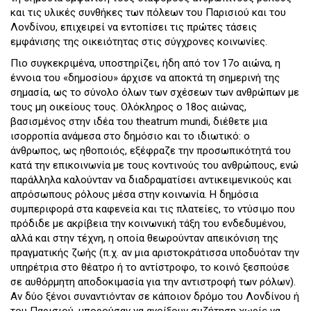
και τις υλικές συνθήκες των πόλεων του Παρισιού και του
Λονδίνου, επιχειρεί να εντοπίσει τις πρώτες τάσεις
εμφάνισης της οικειότητας στις σύγχρονες κοινωνίες.
Πιο συγκεκριμένα, υποστηρίζει, ήδη από τον 17ο αιώνα, η
έννοια του «δημοσίου» άρχισε να αποκτά τη σημερινή της
σημασία, ως το σύνολο όλων των σχέσεων των ανθρώπων με
τους μη οικείους τους. Ολόκληρος ο 18ος αιώνας,
βασισμένος στην ιδέα του theatrum mundi, διέθετε μια
ισορροπία ανάμεσα στο δημόσιο και το ιδιωτικό: ο
άνθρωπος, ως ηθοποιός, εξέφραζε την προσωπικότητά του
κατά την επικοινωνία με τους κοντινούς του ανθρώπους, ενώ
παράλληλα καλούνταν να διαδραματίσει αντικειμενικούς και
απρόσωπους ρόλους μέσα στην κοινωνία. Η δημόσια
συμπεριφορά στα καφενεία και τις πλατείες, το ντύσιμο που
πρόδιδε με ακρίβεια την κοινωνική τάξη του ενδεδυμένου,
αλλά και στην τέχνη, η οποία θεωρούνταν απεικόνιση της
πραγματικής ζωής (π.χ. αν μια αριστοκράτισσα υποδυόταν την
υπηρέτρια στο θέατρο ή το αντίστροφο, το κοινό ξεσπούσε
σε αυθόρμητη αποδοκιμασία για την αντιστροφή των ρόλων).
Αν δύο ξένοι συναντιόνταν σε κάποιον δρόμο του Λονδίνου ή