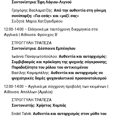
Συντονίστρια: Έφη Λάγιου-Λιγνού
Γρηγόρης Βασλαματζής:
Από την αυθεντία στη γόνιμη
συνύπαρξη: «Για εσάς» και «μαζί σας»
Συζητά: Μαρία Χατζηανδρέου
12:00-14:00 – Ελληνικά με ταυτόχρονη διερμηνεία στα
Αγγλικά | Αίθουσα: Φρύνιχος Β΄
ΣΤΡΟΓΓΥΛΗ ΤΡΑΠΕΖΑ
Συντονίστρια: Δέσποινα Εμπέογλου
Ιωάννα Παναγιωτοπούλου:
Αυθεντία και αυταρχισμός:
Συμβιβασμός και πρόκληση της ψυχικής σύγκρουσης;
Παραδοξότητα του ρόλου του αντικειμένου
Βασίλης Καψαμπέλης:
Αυθεντία και αυταρχισμός σε
ψυχιατρικές δομές ψυχαναλυτικού προσανατολισμού
12:00-14:00 – Αγγλικά με σύγχρονη προβολή των κειμένων |
Αίθουσα: Απόλλων (Αμαλία)
ΣΤΡΟΓΓΥΛΗ ΤΡΑΠΕΖΑ
Συντονιστής: Χρήστος Χομπάς
Endel Talvik:
Αυθεντία και αυταρχισμός στον μύθο του