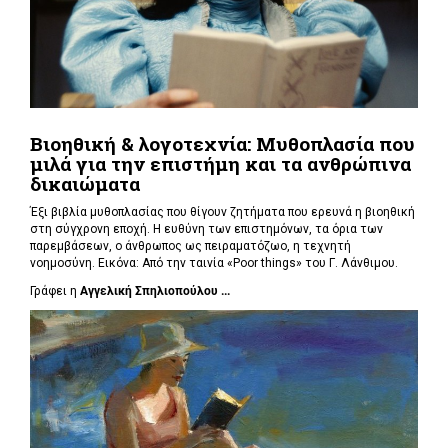
Βιοηθική & λογοτεχνία: Μυθοπλασία που
μιλά για την επιστήμη και τα ανθρώπινα
δικαιώματα
Έξι βιβλία μυθοπλασίας που θίγουν ζητήματα που ερευνά η βιοηθική
στη σύγχρονη εποχή. Η ευθύνη των επιστημόνων, τα όρια των
παρεμβάσεων, ο άνθρωπος ως πειραματόζωο, η τεχνητή
νοημοσύνη. Εικόνα: Από την ταινία «Poor things» του Γ. Λάνθιμου.
Γράφει η
Αγγελική Σπηλιοπούλου ...