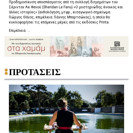
Προδημοσίευση αποσπάσματος από τη συλλογή διηγημάτων του
Σέρινταν Λε Φανού (Sheridan Le Fanu) «Ο μυστηριώδης ένοικος και
άλλες ιστορίες» (ανθολόγηση, μτφρ., εισαγωγικό σημείωμα:
Γιώργος Θάνος, επιμέλεια: Γιάννης Μπαρτσώκας), η οποία θα
κυκλοφορήσει τις επόμενες μέρες από τις εκδόσεις Printa.
Επιμέλεια: ...
ΠΡΟΤΑΣΕΙΣ