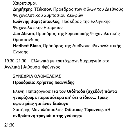
Χαιρετισμοί
Δημήτρης Τζάκσον
, Πρόεδρος των Φίλων του Διεθνούς
Ψυχαναλυτικού Συμποσίου Δελφών
Ιωάννης Βαρτζόπουλος
, Πρόεδρος της Ελληνικής
Ψυχαναλυτικής Εταιρείας
Jan Abram
, Πρόεδρος της Ευρωπαϊκής Ψυχαναλυτικής
Ομοσπονδίας
Heribert Blass
, Πρόεδρος της Διεθνούς Ψυχαναλυτικής
Ένωσης
19:30-21:30 – Ελληνικά με ταυτόχρονη διερμηνεία στα
Αγγλικά | Αίθουσα: Φρύνιχος
ΣΥΝΕΔΡΙΑ ΟΛΟΜΕΛΕΙΑΣ
Προεδρείο: Χρήστος Ιωαννίδης
Ελένη Παπάζογλου:
Για τον Οιδίποδα (σχεδόν) πάντα
γνωρίζουμε περισσότερα απ’ ότι ο ίδιος… Τρεις
αφετηρίες για έναν διάλογο
Σωτήρης Μανωλόπουλος:
Οιδίπους Tύραννος. «Η
ανθρώπινη τραγωδία της γνώσης»
21:30