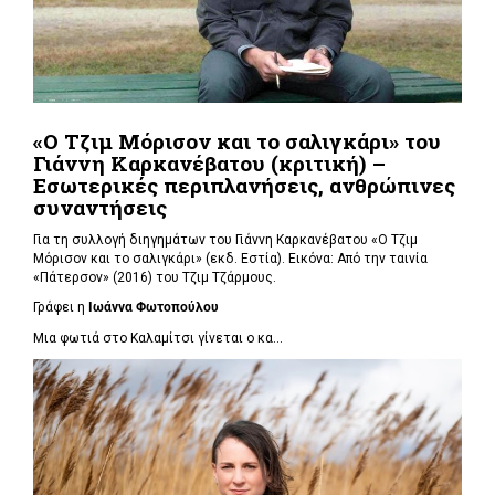
«Ο Τζιμ Μόρισον και το σαλιγκάρι» του
Γιάννη Καρκανέβατου (κριτική) –
Εσωτερικές περιπλανήσεις, ανθρώπινες
συναντήσεις
Για τη συλλογή διηγημάτων του Γιάννη Καρκανέβατου «Ο Τζιμ
Μόρισον και το σαλιγκάρι» (εκδ. Εστία). Εικόνα: Από την ταινία
«Πάτερσον» (2016) του Τζιμ Τζάρμους.
Γράφει η
Ιωάννα Φωτοπούλου
Μια φωτιά στο Καλαμίτσι γίνεται ο κα...