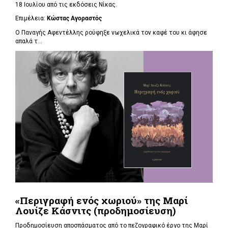
18 Ιουλίου από τις εκδόσεις Νίκας.
Επιμέλεια:
Κώστας Αγοραστός
Ο Παναγής Αφεντέλλης ρούφηξε νωχελικά τον καφέ του κι άφησε
απαλά τ...
«Περιγραφή ενός χωριού» της Μαρί
Λουίζε Κάσνιτς (προδημοσίευση)
Προδημοσίευση αποσπάσματος από το πεζογραφικό έργο της Μαρί