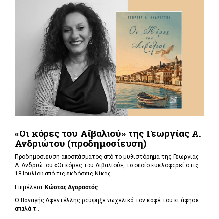
«Οι κόρες του Αϊβαλιού» της Γεωργίας Α.
Ανδριώτου (προδημοσίευση)
Προδημοσίευση αποσπάσματος από το μυθιστόρημα της Γεωργίας
Α. Ανδριώτου «Οι κόρες του Αϊβαλιού», το οποίο κυκλοφορεί στις
18 Ιουλίου από τις εκδόσεις Νίκας.
Επιμέλεια:
Κώστας Αγοραστός
Ο Παναγής Αφεντέλλης ρούφηξε νωχελικά τον καφέ του κι άφησε
απαλά τ...