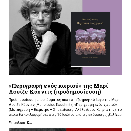
«Περιγραφή ενός χωριού» της Μαρί
Λουίζε Κάσνιτς (προδημοσίευση)
Προδημοσίευση αποσπάσματος από το πεζογραφικό έργο της Μαρί
Λουίζε Κάσνιτς [Marie Luise Kaschnitz] «Περιγραφή ενός χωριού»
(Μετάφραση – Επίμετρο – Σημειώσεις: Αλέξανδρος Κυπριώτης), το
οποίο θα κυκλοφορήσει στις 10 Ιουλίου από τις εκδόσεις
η βαλίτσα
.
Επιμέλεια:
Κ...