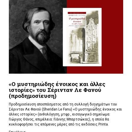
«Ο μυστηριώδης ένοικος και άλλες
ιστορίες» του Σέρινταν Λε Φανού
(προδημοσίευση)
Προδημοσίευση αποσπάσματος από τη συλλογή διηγημάτων του
Σέρινταν Λε Φανού (Sheridan Le Fanu) «Ο μυστηριώδης ένοικος και
άλλες ιστορίες» (ανθολόγηση, μτφρ., εισαγωγικό σημείωμα:
Γιώργος Θάνος, επιμέλεια: Γιάννης Μπαρτσώκας), η οποία θα
κυκλοφορήσει τις επόμενες μέρες από τις εκδόσεις Printa.