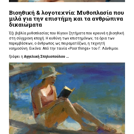
Βιοηθική & λογοτεχνία: Μυθοπλασία που
μιλά για την επιστήμη και τα ανθρώπινα
δικαιώματα
Έξι βιβλία μυθοπλασίας που θίγουν ζητήματα που ερευνά η βιοηθική
στη σύγχρονη εποχή. Η ευθύνη των επιστημόνων, τα όρια των
παρεμβάσεων, ο άνθρωπος ως πειραματόζωο, η τεχνητή
νοημοσύνη. Εικόνα: Από την ταινία «Poor things» του Γ. Λάνθιμου.
Γράφει η
Αγγελική Σπηλιοπούλου ...