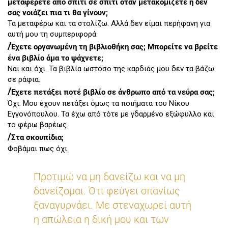
μεταφέρετε από σπίτι σε σπίτι όταν μετακομίζετε ή δεν
σας νοιάζει πια τι θα γίνουν;
Τα μεταφέρω και τα στολίζω. Αλλά δεν είμαι περήφανη για
αυτή μου τη συμπεριφορά.
/
Έχετε οργανωμένη τη βιβλιοθήκη σας; Μπορείτε να βρείτε
ένα βιβλίο άμα το ψάχνετε;
Ναι και όχι. Τα βιβλία ωστόσο της καρδιάς μου δεν τα βάζω
σε ράφια.
/
Έχετε πετάξει ποτέ βιβλίο σε άνθρωπο από τα νεύρα σας;
Όχι. Μου έχουν πετάξει όμως τα ποιήματα του Νίκου
Εγγονόπουλου. Τα έχω από τότε με γδαρμένο εξώφυλλο και
το φέρω βαρέως.
/
Στα σκουπίδια;
Φοβάμαι πως όχι.
Προτιμώ να μη δανείζω και να μη
δανείζομαι. Ότι φεύγει σπανίως
ξαναγυρνάει. Με στεναχωρεί αυτή
η απώλεια η δική μου και των