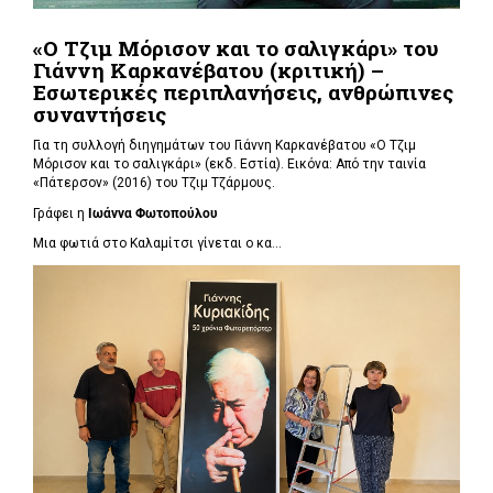
«Ο Τζιμ Μόρισον και το σαλιγκάρι» του
Γιάννη Καρκανέβατου (κριτική) –
Εσωτερικές περιπλανήσεις, ανθρώπινες
συναντήσεις
Για τη συλλογή διηγημάτων του Γιάννη Καρκανέβατου «Ο Τζιμ
Μόρισον και το σαλιγκάρι» (εκδ. Εστία). Εικόνα: Από την ταινία
«Πάτερσον» (2016) του Τζιμ Τζάρμους.
Γράφει η
Ιωάννα Φωτοπούλου
Μια φωτιά στο Καλαμίτσι γίνεται ο κα...