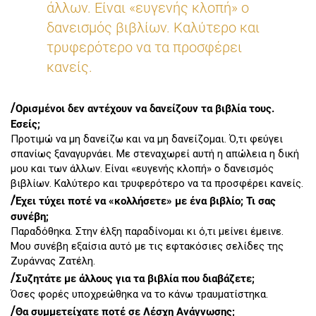
άλλων. Είναι «ευγενής κλοπή» ο
δανεισμός βιβλίων. Καλύτερο και
τρυφερότερο να τα προσφέρει
κανείς.
/
Ορισμένοι δεν αντέχουν να δανείζουν τα βιβλία τους.
Εσείς;
Προτιμώ να μη δανείζω και να μη δανείζομαι. Ό,τι φεύγει
σπανίως ξαναγυρνάει. Με στεναχωρεί αυτή η απώλεια η δική
μου και των άλλων. Είναι «ευγενής κλοπή» ο δανεισμός
βιβλίων. Καλύτερο και τρυφερότερο να τα προσφέρει κανείς.
/
Έχει τύχει ποτέ να «κολλήσετε» με ένα βιβλίο; Τι σας
συνέβη;
Παραδόθηκα. Στην έλξη παραδίνομαι κι ό,τι μείνει έμεινε.
Μου συνέβη εξαίσια αυτό με τις εφτακόσιες σελίδες της
Ζυράννας Ζατέλη.
/
Συζητάτε με άλλους για τα βιβλία που διαβάζετε;
Όσες φορές υποχρεώθηκα να το κάνω τραυματίστηκα.
/
Θα συμμετείχατε ποτέ σε Λέσχη Ανάγνωσης;