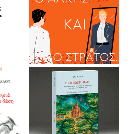
Σ
λα
0
4