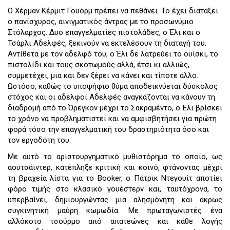
Ο Χέρμαν Κέρμιτ Γουόρμ πρέπει να πεθάνει. Το έχει διατάξει
ο πανίσχυρος, αινιγματικός άντρας με το προσωνύμιο
Στόλαρχος. Δυο επαγγελματίες πιστολάδες, ο Έλι και ο
Τσάρλι Αδελφές, ξεκινούν να εκτελέσουν τη διαταγή του.
Αντίθετα με τον αδελφό του, ο Έλι δε λατρεύει το ουίσκι, το
πιστολίδι και τους σκοτωμούς αλλά, έτσι κι αλλιώς,
συμμετέχει, μια και δεν ξέρει να κάνει και τίποτε άλλο.
Ωστόσο, καθώς το υποψήφιο θύμα αποδεικνύεται δύσκολος
στόχος και οι αδελφοί Αδελφές αναγκάζονται να κάνουν τη
διαδρομή από το Όρεγκον μέχρι το Σακραμέντο, ο Έλι βρίσκει
το χρόνο να προβληματιστεί και να αμφισβητήσει για πρώτη
φορά τόσο την επαγγελματική του δραστηριότητα όσο και
τον εργοδότη του.
Με αυτό το αριστουργηματικό μυθιστόρημα το οποίο, ως
αουτσάιντερ, κατέπληξε κριτική και κοινό, φτάνοντας μέχρι
τη βραχεία λίστα για το Booker, ο Πάτρικ Ντεγουίτ αποτίει
φόρο τιμής στο κλασικό γουέστερν και, ταυτόχρονα, το
υπερβαίνει, δημιουργώντας μια αλησμόνητη και άκρως
συγκινητική μαύρη κωμωδία. Με πρωταγωνιστές ένα
αλλόκοτο τσούρμο από απατεώνες και κάθε λογής