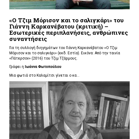
«Ο Τζιμ Μόρισον και το σαλιγκάρι» του
Γιάννη Καρκανέβατου (κριτική) –
Εσωτερικές περιπλανήσεις, ανθρώπινες
συναντήσεις
Για τη συλλογή διηγημάτων του Γιάννη Καρκανέβατου «Ο Τζιμ
Μόρισον και το σαλιγκάρι» (εκδ. Εστία). Εικόνα: Από την ταινία
«Πάτερσον» (2016) του Τζιμ Τζάρμους.
Γράφει η
Ιωάννα Φωτοπούλου
Μια φωτιά στο Καλαμίτσι γίνεται ο κα...