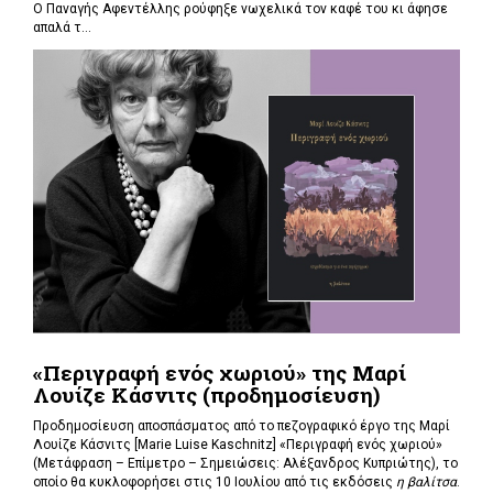
Ο Παναγής Αφεντέλλης ρούφηξε νωχελικά τον καφέ του κι άφησε
απαλά τ...
«Περιγραφή ενός χωριού» της Μαρί
Λουίζε Κάσνιτς (προδημοσίευση)
Προδημοσίευση αποσπάσματος από το πεζογραφικό έργο της Μαρί
Λουίζε Κάσνιτς [Marie Luise Kaschnitz] «Περιγραφή ενός χωριού»
(Μετάφραση – Επίμετρο – Σημειώσεις: Αλέξανδρος Κυπριώτης), το
οποίο θα κυκλοφορήσει στις 10 Ιουλίου από τις εκδόσεις
η βαλίτσα
.