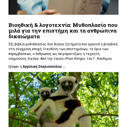
Βιοηθική & λογοτεχνία: Μυθοπλασία που
μιλά για την επιστήμη και τα ανθρώπινα
δικαιώματα
Έξι βιβλία μυθοπλασίας που θίγουν ζητήματα που ερευνά η βιοηθική
στη σύγχρονη εποχή. Η ευθύνη των επιστημόνων, τα όρια των
παρεμβάσεων, ο άνθρωπος ως πειραματόζωο, η τεχνητή
νοημοσύνη. Εικόνα: Από την ταινία «Poor things» του Γ. Λάνθιμου.
Γράφει η
Αγγελική Σπηλιοπούλου ...