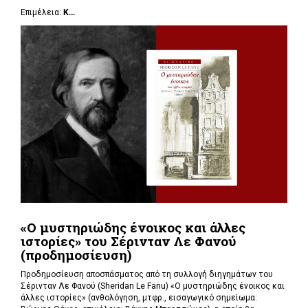
Επιμέλεια:
Κ...
«Ο μυστηριώδης ένοικος και άλλες
ιστορίες» του Σέρινταν Λε Φανού
(προδημοσίευση)
Προδημοσίευση αποσπάσματος από τη συλλογή διηγημάτων του
Σέρινταν Λε Φανού (Sheridan Le Fanu) «Ο μυστηριώδης ένοικος και
άλλες ιστορίες» (ανθολόγηση, μτφρ., εισαγωγικό σημείωμα: