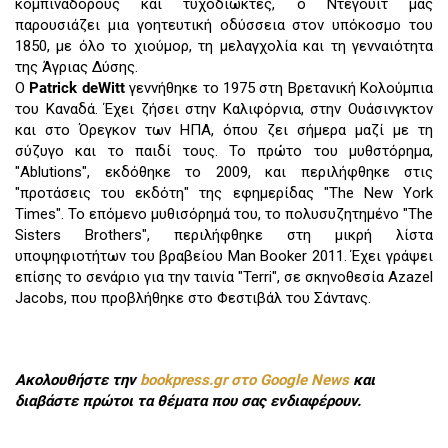
κομπιναδόρους και τυχοδιώκτες, ο Ντεγουίτ μας
παρουσιάζει μια γοητευτική οδύσσεια στον υπόκοσμο του
1850, με όλο το χιούμορ, τη μελαγχολία και τη γενναιότητα
της Άγριας Δύσης.
Ο
Patrick deWitt
γεννήθηκε το 1975 στη Βρετανική Κολούμπια
του Καναδά. Έχει ζήσει στην Καλιφόρνια, στην Ουάσινγκτον
και στο Όρεγκον των ΗΠΑ, όπου ζει σήμερα μαζί με τη
σύζυγο και το παιδί τους. Το πρώτο του μυθστόρημα,
"Ablutions", εκδόθηκε το 2009, και περιλήφθηκε στις
"προτάσεις του εκδότη" της εφημερίδας "The New York
Times". Το επόμενο μυθισόρημά του, το πολυσυζητημένο "The
Sisters Brothers", περιλήφθηκε στη μικρή λίστα
υποψηφιοτήτων του βραβείου Man Booker 2011. Έχει γράψει
επίσης το σενάριο για την ταινία "Terri", σε σκηνοθεσία Azazel
Jacobs, που προβλήθηκε στο Φεστιβάλ του Σάντανς.
Ακολουθήστε την
bookpress.gr στο Google News
και
διαβάστε πρώτοι τα θέματα που σας ενδιαφέρουν.