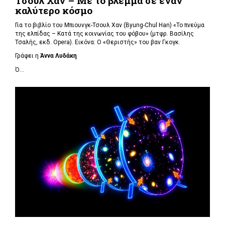
Τσουλ Χαν – Με το βλέμμα σε έναν
καλύτερο κόσμο
Για το βιβλίο του Μπιουνγκ-Τσουλ Χαν (
Byung-Chul Han) «Το πνεύμα
της ελπίδας – Κατά της κοινωνίας του φόβου» (μτφρ. Βασίλης
Τσαλής, εκδ. Opera). Εικόνα: Ο «Θεριστής» του βαν Γκογκ.
Γράφει η
Άννα Λυδάκη
Ό...