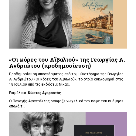
«Οι κόρες του Αϊβαλιού» της Γεωργίας Α.
Ανδριώτου (προδημοσίευση)
Προδημοσίευση αποσπάσματος από το μυθιστόρημα της Γεωργίας
Α. Ανδριώτου «Οι κόρες του Αϊβαλιού», το οποίο κυκλοφορεί στις
18 Ιουλίου από τις εκδόσεις Νίκας.
Επιμέλεια:
Κώστας Αγοραστός
Ο Παναγής Αφεντέλλης ρούφηξε νωχελικά τον καφέ του κι άφησε
απαλά τ...