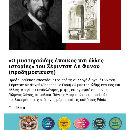
«Ο μυστηριώδης ένοικος και άλλες
ιστορίες» του Σέρινταν Λε Φανού
(προδημοσίευση)
Προδημοσίευση αποσπάσματος από τη συλλογή διηγημάτων του
Σέρινταν Λε Φανού (Sheridan Le Fanu) «Ο μυστηριώδης ένοικος και
άλλες ιστορίες» (ανθολόγηση, μτφρ., εισαγωγικό σημείωμα:
Γιώργος Θάνος, επιμέλεια: Γιάννης Μπαρτσώκας), η οποία θα
κυκλοφορήσει τις επόμενες μέρες από τις εκδόσεις Printa.
Επιμέλεια: ...