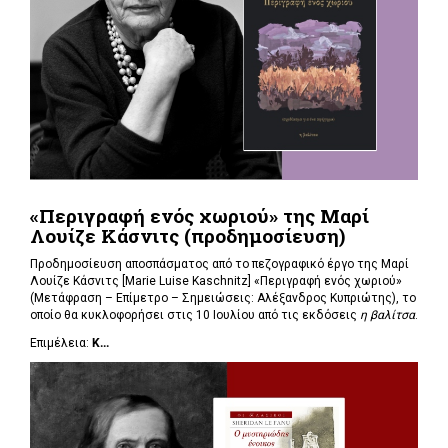
«Περιγραφή ενός χωριού» της Μαρί
Λουίζε Κάσνιτς (προδημοσίευση)
Προδημοσίευση αποσπάσματος από το πεζογραφικό έργο της Μαρί
Λουίζε Κάσνιτς [Marie Luise Kaschnitz] «Περιγραφή ενός χωριού»
(Μετάφραση – Επίμετρο – Σημειώσεις: Αλέξανδρος Κυπριώτης), το
οποίο θα κυκλοφορήσει στις 10 Ιουλίου από τις εκδόσεις
η βαλίτσα
.
Επιμέλεια:
Κ...