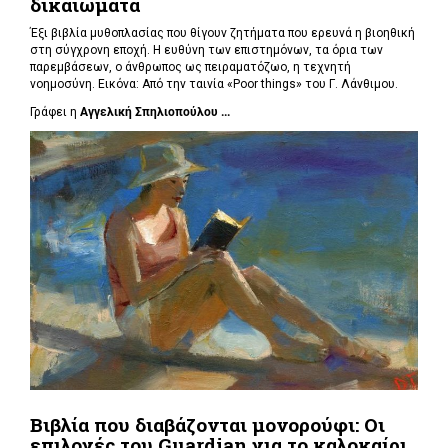
δικαιώματα
Έξι βιβλία μυθοπλασίας που θίγουν ζητήματα που ερευνά η βιοηθική
στη σύγχρονη εποχή. Η ευθύνη των επιστημόνων, τα όρια των
παρεμβάσεων, ο άνθρωπος ως πειραματόζωο, η τεχνητή
νοημοσύνη. Εικόνα: Από την ταινία «Poor things» του Γ. Λάνθιμου.
Γράφει η
Αγγελική Σπηλιοπούλου ...
Βιβλία που διαβάζονται μονορούφι: Οι
επιλογές του Guardian για το καλοκαίρι