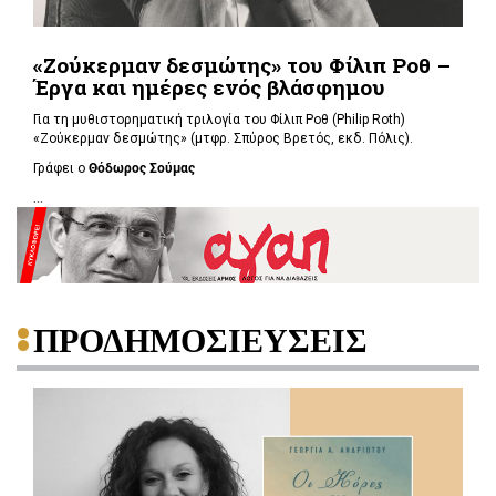
«Ζούκερμαν δεσμώτης» του Φίλιπ Ροθ –
Έργα και ημέρες ενός βλάσφημου
Για τη μυθιστορηματική τριλογία του Φίλιπ Ροθ (Philip Roth)
«Ζούκερμαν δεσμώτης» (μτφρ. Σπύρος Βρετός, εκδ. Πόλις).
Γράφει ο
Θόδωρος Σούμας
...
ΠΡΟΔΗΜΟΣΙΕΥΣΕΙΣ