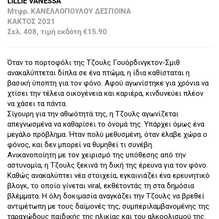
LILLIE VANESSA
Μτφρ. ΚΑΝΕΛΛΟΠΟΥΛΟΥ ΔΕΣΠΟΙΝΑ
ΚΑΚΤΟΣ 2021
Σελ. 408, τιμή εκδότη €15.90
Όταν το πορτοφόλι της Τζουλς Γουόρδινγκτον-Σμιθ
ανακαλύπτεται δίπλα σε ένα πτώμα, η ίδια καθίσταται η
βασική ύποπτη για τον φόνο. Αφού αγωνίστηκε για χρόνια να
χτίσει την τέλεια οικογένεια και καριέρα, κινδυνεύει πλέον
να χάσει τα πάντα.
Σίγουρη για την αθωότητά της, η Τζουλς αγωνίζεται
απεγνωσμένα να καθαρίσει το όνομά της. Υπάρχει όμως ένα
μεγάλο πρόβλημα. Ήταν πολύ μεθυσμένη, όταν έλαβε χώρα ο
φόνος, και δεν μπορεί να θυμηθεί τι συνέβη.
Ανικανοποίητη με τον χειρισμό της υπόθεσης από την
αστυνομία, η Τζουλς ξεκινά τη δική της έρευνα για τον φόνο.
Καθώς ανακαλύπτει νέα στοιχεία, εγκαινιάζει ένα ερευνητικό
βλογκ, το οποίο γίνεται viral, εκθέτοντάς τη στα δημόσια
βλέμματα. Η όλη δοκιμασία αναγκάζει την Τζουλς να βρεθεί
αντιμέτωπη με τους δαίμονές της, συμπεριλαμβανομένης της
ταραχώδους παιδικής της ηλικίας και του αλκοολισμού της.