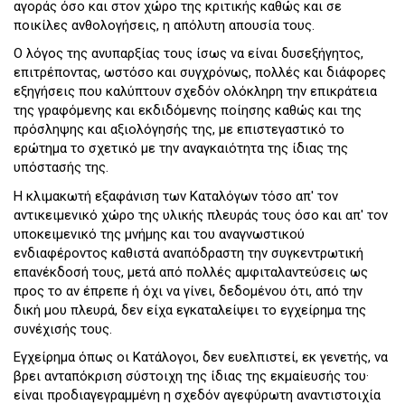
αγοράς όσο και στον χώρο της κριτικής καθώς και σε
ποικίλες ανθολογήσεις, η απόλυτη απουσία τους.
Ο λόγος της ανυπαρξίας τους ίσως να είναι δυσεξήγητος,
επιτρέποντας, ωστόσο και συγχρόνως, πολλές και διάφορες
εξηγήσεις που καλύπτουν σχεδόν ολόκληρη την επικράτεια
της γραφόμενης και εκδιδόμενης ποίησης καθώς και της
πρόσληψης και αξιολόγησής της, με επιστεγαστικό το
ερώτημα το σχετικό με την αναγκαιότητα της ίδιας της
υπόστασής της.
Η κλιμακωτή εξαφάνιση των Καταλόγων τόσο απ' τον
αντικειμενικό χώρο της υλικής πλευράς τους όσο και απ' τον
υποκειμενικό της μνήμης και του αναγνωστικού
ενδιαφέροντος καθιστά αναπόδραστη την συγκεντρωτική
επανέκδοσή τους, μετά από πολλές αμφιταλαντεύσεις ως
προς το αν έπρεπε ή όχι να γίνει, δεδομένου ότι, από την
δική μου πλευρά, δεν είχα εγκαταλείψει το εγχείρημα της
συνέχισής τους.
Εγχείρημα όπως οι Κατάλογοι, δεν ευελπιστεί, εκ γενετής, να
βρει ανταπόκριση σύστοιχη της ίδιας της εκμαίευσής του·
είναι προδιαγεγραμμένη η σχεδόν αγεφύρωτη αναντιστοιχία