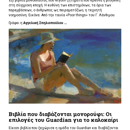
Έξι βιβλία μυθοπλασίας που θίγουν ζητήματα που ερευνά η βιοηθική
στη σύγχρονη εποχή. Η ευθύνη των επιστημόνων, τα όρια των
παρεμβάσεων, ο άνθρωπος ως πειραματόζωο, η τεχνητή
νοημοσύνη. Εικόνα: Από την ταινία «Poor things» του Γ. Λάνθιμου.
Γράφει η
Αγγελική Σπηλιοπούλου ...
Βιβλία που διαβάζονται μονορούφι: Οι
επιλογές του Guardian για το καλοκαίρι
Είκοσι βιβλία που ξεχώρισε η ομάδα του Guardian και διαβάζονται