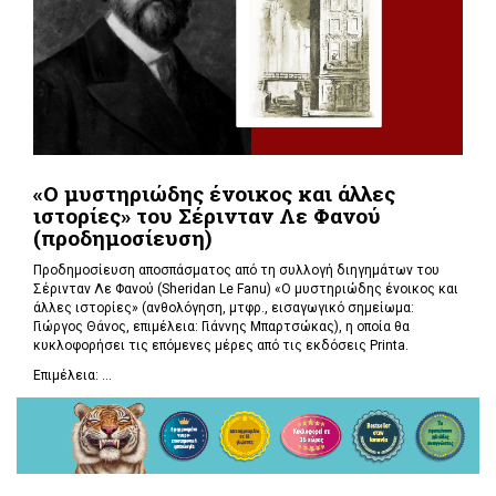
«Ο μυστηριώδης ένοικος και άλλες
ιστορίες» του Σέρινταν Λε Φανού
(προδημοσίευση)
Προδημοσίευση αποσπάσματος από τη συλλογή διηγημάτων του
Σέρινταν Λε Φανού (Sheridan Le Fanu) «Ο μυστηριώδης ένοικος και
άλλες ιστορίες» (ανθολόγηση, μτφρ., εισαγωγικό σημείωμα:
Γιώργος Θάνος, επιμέλεια: Γιάννης Μπαρτσώκας), η οποία θα
κυκλοφορήσει τις επόμενες μέρες από τις εκδόσεις Printa.
Επιμέλεια: ...