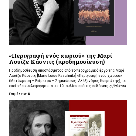
«Περιγραφή ενός χωριού» της Μαρί
Λουίζε Κάσνιτς (προδημοσίευση)
Προδημοσίευση αποσπάσματος από το πεζογραφικό έργο της Μαρί
Λουίζε Κάσνιτς [Marie Luise Kaschnitz] «Περιγραφή ενός χωριού»
(Μετάφραση – Επίμετρο – Σημειώσεις: Αλέξανδρος Κυπριώτης), το
οποίο θα κυκλοφορήσει στις 10 Ιουλίου από τις εκδόσεις
η βαλίτσα
.
Επιμέλεια:
Κ...