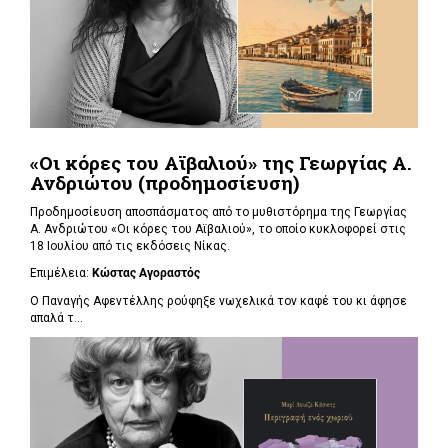
«Οι κόρες του Αϊβαλιού» της Γεωργίας Α.
Ανδριώτου (προδημοσίευση)
Προδημοσίευση αποσπάσματος από το μυθιστόρημα της Γεωργίας
Α. Ανδριώτου «Οι κόρες του Αϊβαλιού», το οποίο κυκλοφορεί στις
18 Ιουλίου από τις εκδόσεις Νίκας.
Επιμέλεια:
Κώστας Αγοραστός
Ο Παναγής Αφεντέλλης ρούφηξε νωχελικά τον καφέ του κι άφησε
απαλά τ...