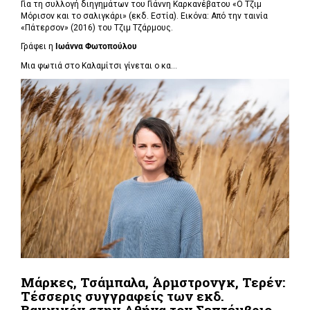
Για τη συλλογή διηγημάτων του Γιάννη Καρκανέβατου «Ο Τζιμ
Μόρισον και το σαλιγκάρι» (εκδ. Εστία). Εικόνα: Από την ταινία
«Πάτερσον» (2016) του Τζιμ Τζάρμους.
Γράφει η
Ιωάννα Φωτοπούλου
Μια φωτιά στο Καλαμίτσι γίνεται ο κα...
Μάρκες, Τσάμπαλα, Άρμστρονγκ, Τερέν:
Τέσσερις συγγραφείς των εκδ.
Βακχικόν στην Αθήνα τον Σεπτέμβριο