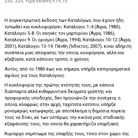
Σελ. 320, τιμή εκδότη €19,10
Η συγκεντρωτική έκδοση των Καταλόγων, που έχουν ήδη
τυπωθεί και κυκλοφορήσει: Κατάλογοι 1-4 (Άγρα, 1980),
Κατάλογοι 5-8: Οι σκηνές τον μαρτυρίου (Άγρα, 1986),
Κατάλογοι 9: Οι ορισμοί (Άγρα, 1994), Κατάλογοι 10-12 (Άγρα,
2001), Κατάλογοι 13-14: Πένθη (Ίνδικτος, 2007), είναι αδήριτη
συνέπεια μιας απόφασης την οποία, κυοφόρησε, αλλά και
εξεβίασε, κατά κάποιον τρόπο, ο χρόνος.
Αυτός, από το 1980 έως και σήμερα, υπήρξε κατηγορηματικά
άφιλος για τους Καταλόγους.
Η κυκλοφορία της πρώτης ενότητάς τους, με κάποια
διάσπαρτα αλλά ενθαρρυντικά δείγματα γραπτής και
προφορικής υποδοχής, δεν προοιώνιζε την συνέχεια, η
οποία, ελαφρώς στην αρχή, ταχύτατα κατόπιν, υπήρξε
μονομερώς κατωφερής, με αποτέλεσμα η δημόσια πορεία
τους να δίνει, εκ των υστέρων, την εικόνα μιας σταδιακής
εξαφάνισής τους, την οποία θα χαρακτήριζα υπαρξιακή.
Κυρίαρχο σύμπτωμα της ύπαρξής τους, τόσο στον χώρο της