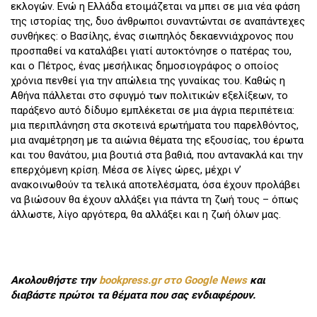
εκλογών. Ενώ η Ελλάδα ετοιμάζεται να μπει σε μια νέα φάση
της ιστορίας της, δυο άνθρωποι συναντώνται σε αναπάντεχες
συνθήκες: ο Βασίλης, ένας σιωπηλός δεκαεννιάχρονος που
προσπαθεί να καταλάβει γιατί αυτοκτόνησε ο πατέρας του,
και ο Πέτρος, ένας μεσήλικας δημοσιογράφος ο οποίος
χρόνια πενθεί για την απώλεια της γυναίκας του. Καθώς η
Αθήνα πάλλεται στο σφυγμό των πολιτικών εξελίξεων, το
παράξενο αυτό δίδυμο εμπλέκεται σε μια άγρια περιπέτεια:
μια περιπλάνηση στα σκοτεινά ερωτήματα του παρελθόντος,
μια αναμέτρηση με τα αιώνια θέματα της εξουσίας, του έρωτα
και του θανάτου, μια βουτιά στα βαθιά, που αντανακλά και την
επερχόμενη κρίση. Μέσα σε λίγες ώρες, μέχρι ν’
ανακοινωθούν τα τελικά αποτελέσματα, όσα έχουν προλάβει
να βιώσουν θα έχουν αλλάξει για πάντα τη ζωή τους – όπως
άλλωστε, λίγο αργότερα, θα αλλάξει και η ζωή όλων μας.
Ακολουθήστε την
bookpress.gr στο Google News
και
διαβάστε πρώτοι τα θέματα που σας ενδιαφέρουν.