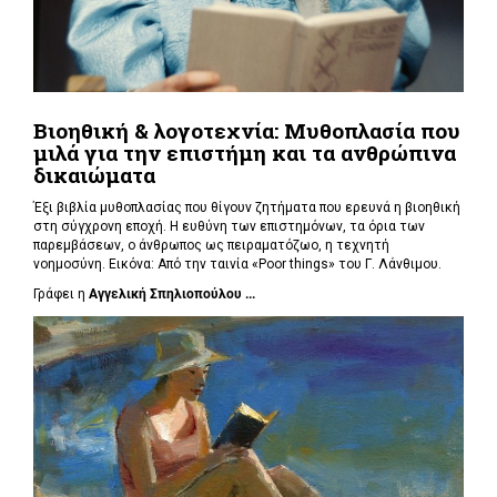
Βιοηθική & λογοτεχνία: Μυθοπλασία που
μιλά για την επιστήμη και τα ανθρώπινα
δικαιώματα
Έξι βιβλία μυθοπλασίας που θίγουν ζητήματα που ερευνά η βιοηθική
στη σύγχρονη εποχή. Η ευθύνη των επιστημόνων, τα όρια των
παρεμβάσεων, ο άνθρωπος ως πειραματόζωο, η τεχνητή
νοημοσύνη. Εικόνα: Από την ταινία «Poor things» του Γ. Λάνθιμου.
Γράφει η
Αγγελική Σπηλιοπούλου ...