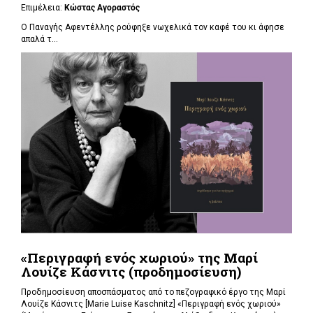
Επιμέλεια:
Κώστας Αγοραστός
Ο Παναγής Αφεντέλλης ρούφηξε νωχελικά τον καφέ του κι άφησε
απαλά τ...
«Περιγραφή ενός χωριού» της Μαρί
Λουίζε Κάσνιτς (προδημοσίευση)
Προδημοσίευση αποσπάσματος από το πεζογραφικό έργο της Μαρί
Λουίζε Κάσνιτς [Marie Luise Kaschnitz] «Περιγραφή ενός χωριού»