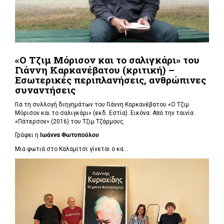
«Ο Τζιμ Μόρισον και το σαλιγκάρι» του
Γιάννη Καρκανέβατου (κριτική) –
Εσωτερικές περιπλανήσεις, ανθρώπινες
συναντήσεις
Για τη συλλογή διηγημάτων του Γιάννη Καρκανέβατου «Ο Τζιμ
Μόρισον και το σαλιγκάρι» (εκδ. Εστία). Εικόνα: Από την ταινία
«Πάτερσον» (2016) του Τζιμ Τζάρμους.
Γράφει η
Ιωάννα Φωτοπούλου
Μια φωτιά στο Καλαμίτσι γίνεται ο κα...