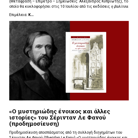
(Μετάφραση – Επίμετρο – Σημειώσεις: Αλέξανδρος Κυπριώτης), το
οποίο θα κυκλοφορήσει στις 10 Ιουλίου από τις εκδόσεις
η βαλίτσα
.
Επιμέλεια:
Κ...
«Ο μυστηριώδης ένοικος και άλλες
ιστορίες» του Σέρινταν Λε Φανού
(προδημοσίευση)
Προδημοσίευση αποσπάσματος από τη συλλογή διηγημάτων του
Σέρινταν Λε Φανού (Sheridan Le Fanu) «Ο μυστηριώδης ένοικος και